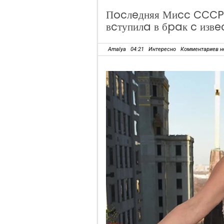
Пocлeдняя Миcc CCCP
вcтупилa в бpaк c изв
Amalya
04:21
Интересно
Комментариев н