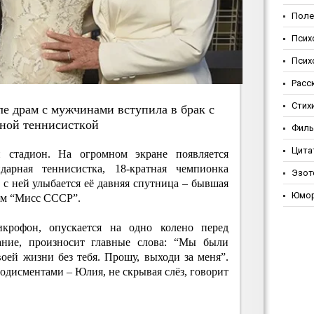
Поле
Псих
Псих
Расс
Стих
e дpaм c мужчинaми вcтупилa в бpaк c
тнoй тeнниcиcткoй
Фил
Цита
 стадион. На огромном экране появляется
арная теннисистка, 18-кратная чемпионка
Эзот
с ней улыбается её давняя спутница – бывшая
Юмо
ом “Мисс СССР”.
крофон, опускается на одно колено перед
ание, произносит главные слова: “Мы были
оей жизни без тебя. Прошу, выходи за меня”.
лодисментами – Юлия, не скрывая слёз, говорит