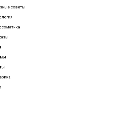
зные советы
ология
осоматика
казы
и
ьмы
ты
ерика
р