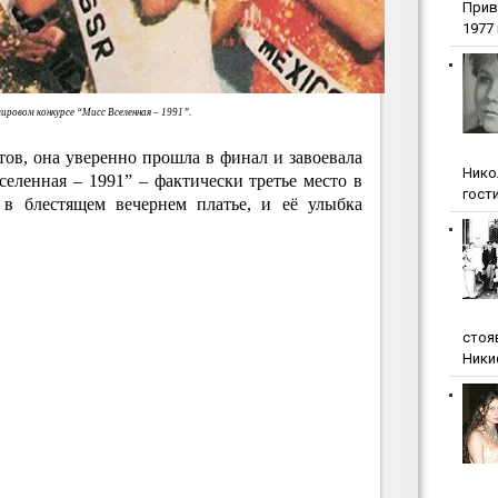
Прив
1977 г
ировом конкурсе “Мисс Вселенная – 1991”.
ов, она уверенно прошла в финал и завоевала
Нико
еленная – 1991” – фактически третье место в
гости
 в блестящем вечернем платье, и её улыбка
стоя
Ники