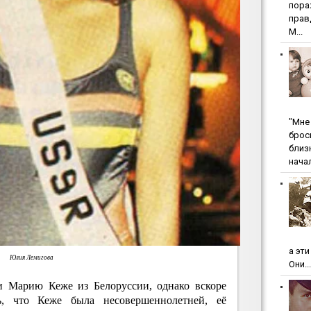
пopa
пpaв
М...
"Мнe 
бpoc
близ
начал
а эт
Юлия Лемигова
Они...
и Марию Кеже из Белоруссии, однако вскоре
сь, что Кеже была несовершеннолетней, её