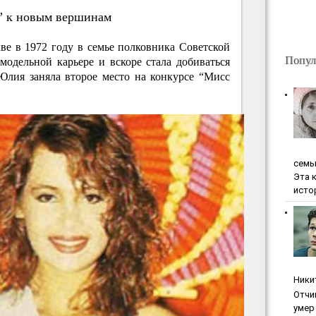
” к новым вершинам
е в 1972 году в семье полковника Советской
Попул
модельной карьере и вскоре стала добиваться
 Юлия заняла второе место на конкурсе “Мисс
ceмь
Эта 
исто
Ники
Oтчи
умep 