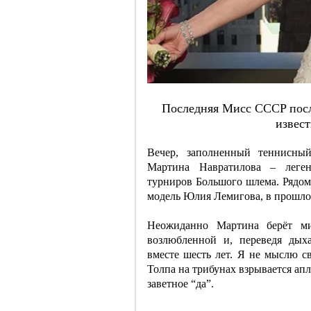
Пocлeдняя Миcc CCCP пocл
извec
Вечер, заполненный теннисный
Мартина Навратилова – легенд
турниров Большого шлема. Рядом 
модель Юлия Лемигова, в прошл
Неожиданно Мартина берёт ми
возлюбленной и, переведя дых
вместе шесть лет. Я не мыслю св
Толпа на трибунах взрывается ап
заветное “да”.