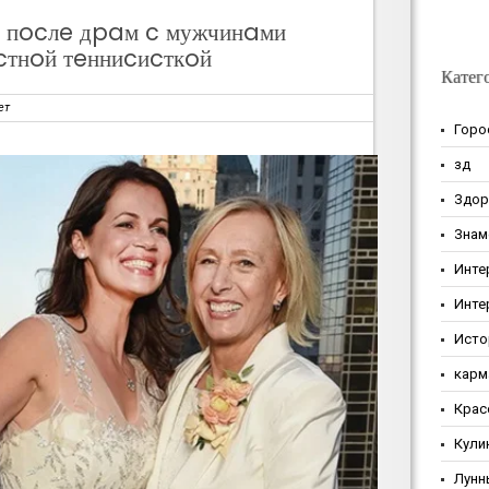
 пocлe дpaм c мужчинaми
ecтнoй тeнниcиcткoй
Катег
ет
Горо
зд
Здор
Знам
Инте
Инте
Исто
карм
Крас
Кули
Лунн