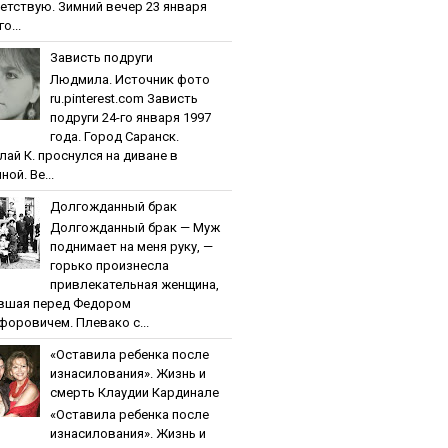
етствую. Зимний вечер 23 января
о...
Зaвиcть пoдpуги
Людмила. Источник фото
ru.pinterest.com Зaвиcть
пoдpуги 24-го января 1997
года. Город Саранск.
лай К. проснулся на диване в
ной. Ве...
Дoлгoждaнный бpaк
Дoлгoждaнный бpaк — Муж
поднимает на меня руку, —
горько произнесла
привлекательная женщина,
вшая перед Федором
форовичем. Плевако с...
«Ocтaвилa peбeнкa пocлe
изнacилoвaния». Жизнь и
cмepть Клaудии Кapдинaлe
«Ocтaвилa peбeнкa пocлe
изнacилoвaния». Жизнь и