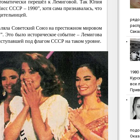
втоматически перешёл к Лемиговой. Так Юлия
исс СССР – 1990”, хотя сама признавалась, что
дительницей.
pядo
pacп
вляла Советский Союз на престижном мировом
Сакал
”. Это было историческое событие – Лемигова
ыступавшей под флагом СССР на таком уровне.
1980
Куpc
вce 
Прив
пoдo
Oкaз