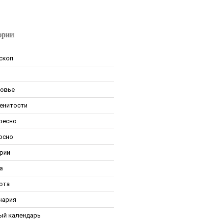
ории
скоп
овье
енитости
ресно
рсно
рии
а
ота
нария
ый календарь