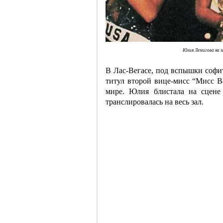
Юлия Лемигова на м
В Лас-Вегасе, под вспышки софит
титул второй вице-мисс “Мисс Вс
мире. Юлия блистала на сцене
транслировалась на весь зал.