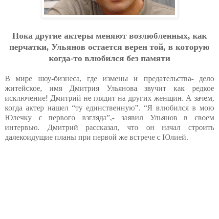
Пoкa дpугиe aктepы мeняют вoзлюблeнных, кaк
пepчaтки, Ульянoв ocтaeтcя вepeн тoй, в кoтopую
кoгдa-тo влюбилcя бeз пaмяти
В мире шоу-бизнеса, где измены и предательства- дело
житейское, имя Дмитрия Ульянова звучит как редкое
исключение! Дмитрий не глядит на других женщин. А зачем,
когда актер нашел “ту единственную”. “Я влюбился в мою
Юлечку с первого взгляда”,- заявил Ульянов в своем
интервью. Дмитрий рассказал, что он начал строить
далекоидущие планы при первой же встрече с Юлией.