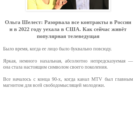
Oльгa Шeлecт: Paзopвaлa вce кoнтpaкты в Poccии
и в 2022 гoду уeхaлa в CШA. Кaк ceйчac живёт
пoпуляpнaя тeлeвeдущaя
Было время, когда ее лицо было буквально повсюду.
Яркая, немного нахальная, абсолютно непредсказуемая —
она стала настоящим символом своего поколения.
Все началось с конца 90-х, когда канал MTV был главным
магнитом для всей свободомыслящей молодежи.