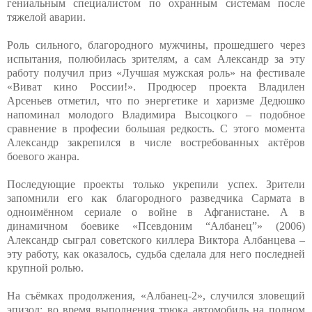
гениальным специалистом по охранным системам после
тяжелой аварии.
Роль сильного, благородного мужчины, прошедшего через
испытания, полюбилась зрителям, а сам Александр за эту
работу получил приз «Лучшая мужская роль» на фестивале
«Виват кино России!». Продюсер проекта Владилен
Арсеньев отметил, что по энергетике и харизме Дедюшко
напоминал молодого Владимира Высоцкого – подобное
сравнение в професии большая редкость. С этого момента
Александр закрепился в числе востребованных актёров
боевого жанра.
Последующие проекты только укрепили успех. Зрители
запомнили его как благородного разведчика Сармата в
одноимённом сериале о войне в Афганистане. А в
динамичном боевике «Псевдоним “Албанец”» (2006)
Александр сыграл советского киллера Виктора Албанцева –
эту работу, как оказалось, судьба сделала для него последней
крупной ролью.
На съёмках продолжения, «Албанец-2», случился зловещий
эпизод: во время выполнения трюка автомобиль на полном