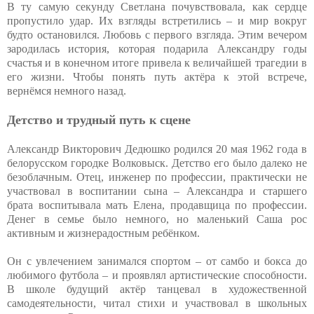
В ту самую секунду Светлана почувствовала, как сердце
пропустило удар. Их взгляды встретились – и мир вокруг
будто остановился. Любовь с первого взгляда. Этим вечером
зародилась история, которая подарила Александру годы
счастья и в конечном итоге привела к величайшей трагедии в
его жизни. Чтобы понять путь актёра к этой встрече,
вернёмся немного назад.
Детство и трудный путь к сцене
Александр Викторович Дедюшко родился 20 мая 1962 года в
белорусском городке Волковыск. Детство его было далеко не
безоблачным. Отец, инженер по профессии, практически не
участвовал в воспитании сына – Александра и старшего
брата воспитывала мать Елена, продавщица по профессии.
Денег в семье было немного, но маленький Саша рос
активным и жизнерадостным ребёнком.
Он с увлечением занимался спортом – от самбо и бокса до
любимого футбола – и проявлял артистические способности.
В школе будущий актёр танцевал в художественной
самодеятельности, читал стихи и участвовал в школьных