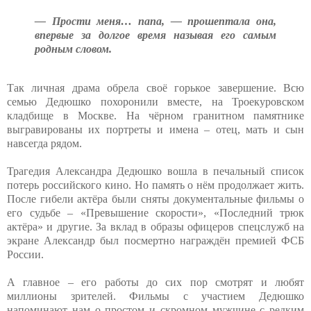
— Прости меня… папа, — прошептала она,
впервые за долгое время называя его самым
родным словом.
Так личная драма обрела своё горькое завершение. Всю
семью Дедюшко похоронили вместе, на Троекуровском
кладбище в Москве. На чёрном гранитном памятнике
выгравированы их портреты и имена – отец, мать и сын
навсегда рядом.
Трагедия Александра Дедюшко вошла в печальный список
потерь российского кино. Но память о нём продолжает жить.
После гибели актёра были сняты документальные фильмы о
его судьбе – «Превышение скорости», «Последний трюк
актёра» и другие. За вклад в образы офицеров спецслужб на
экране Александр был посмертно награждён премией ФСБ
России.
А главное – его работы до сих пор смотрят и любят
миллионы зрителей. Фильмы с участием Дедюшко
напоминают нам о простом и скромном мужчине с редким