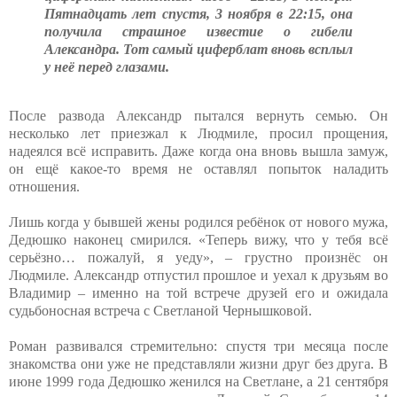
Пятнадцать лет спустя, 3 ноября в 22:15, она
получила страшное известие о гибели
Александра. Тот самый циферблат вновь всплыл
у неё перед глазами.
После развода Александр пытался вернуть семью. Он
несколько лет приезжал к Людмиле, просил прощения,
надеялся всё исправить. Даже когда она вновь вышла замуж,
он ещё какое-то время не оставлял попыток наладить
отношения.
Лишь когда у бывшей жены родился ребёнок от нового мужа,
Дедюшко наконец смирился. «Теперь вижу, что у тебя всё
серьёзно… пожалуй, я уеду», – грустно произнёс он
Людмиле. Александр отпустил прошлое и уехал к друзьям во
Владимир – именно на той встрече друзей его и ожидала
судьбоносная встреча с Светланой Чернышковой.
Роман развивался стремительно: спустя три месяца после
знакомства они уже не представляли жизни друг без друга. В
июне 1999 года Дедюшко женился на Светлане, а 21 сентября