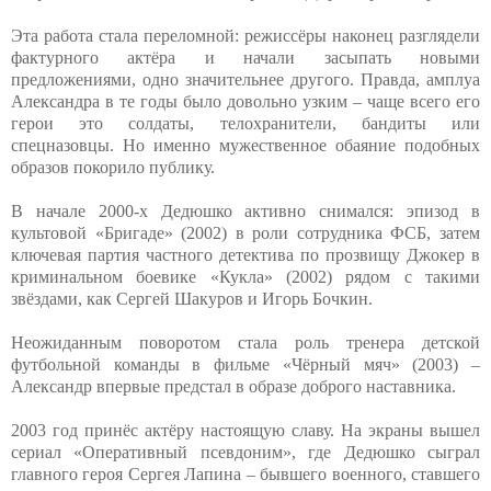
Эта работа стала переломной: режиссёры наконец разглядели
фактурного актёра и начали засыпать новыми
предложениями, одно значительнее другого. Правда, амплуа
Александра в те годы было довольно узким – чаще всего его
герои это солдаты, телохранители, бандиты или
спецназовцы. Но именно мужественное обаяние подобных
образов покорило публику.
В начале 2000-х Дедюшко активно снимался: эпизод в
культовой «Бригаде» (2002) в роли сотрудника ФСБ, затем
ключевая партия частного детектива по прозвищу Джокер в
криминальном боевике «Кукла» (2002) рядом с такими
звёздами, как Сергей Шакуров и Игорь Бочкин.
Неожиданным поворотом стала роль тренера детской
футбольной команды в фильме «Чёрный мяч» (2003) –
Александр впервые предстал в образе доброго наставника.
2003 год принёс актёру настоящую славу. На экраны вышел
сериал «Оперативный псевдоним», где Дедюшко сыграл
главного героя Сергея Лапина – бывшего военного, ставшего