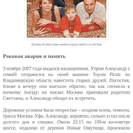
Память об этой семье живёт в серцах людей и по сей день
Роковая авария и память
3 ноября 2007 года выдался насыщенным. Утром Александр с
семьёй отправился на своей машине Toyota Picnic во
Владимирскую область навестить старых друзей. Погостив,
ближе к вечеру они выехали обратно, так как спешили к
ночному поезду: на вокзал Москвы приезжали родители
Светланы, и Александр обещал их встретить.
Дорожные условия были непростые – поздняя осень, темнота,
трасса Москва–Уфа. Александр, вероятно, сильно устал после
долгого дня и спешки. Около 22:15 на 109-м километре
шоссе, недалеко от деревни Новые Омутищи, произошло