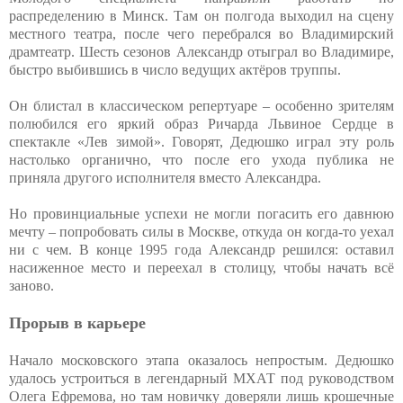
распределению в Минск. Там он полгода выходил на сцену
местного театра, после чего перебрался во Владимирский
драмтеатр. Шесть сезонов Александр отыграл во Владимире,
быстро выбившись в число ведущих актёров труппы.
Он блистал в классическом репертуаре – особенно зрителям
полюбился его яркий образ Ричарда Львиное Сердце в
спектакле «Лев зимой». Говорят, Дедюшко играл эту роль
настолько органично, что после его ухода публика не
приняла другого исполнителя вместо Александра.
Но провинциальные успехи не могли погасить его давнюю
мечту – попробовать силы в Москве, откуда он когда-то уехал
ни с чем. В конце 1995 года Александр решился: оставил
насиженное место и переехал в столицу, чтобы начать всё
заново.
Прорыв в карьере
Начало московского этапа оказалось непростым. Дедюшко
удалось устроиться в легендарный МХАТ под руководством
Олега Ефремова, но там новичку доверяли лишь крошечные