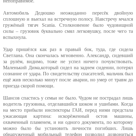
непоправимое.
Автомобиль Дедюшко неожиданно пересёк двойную
сплошную и выехал на встречную полосу. Навстречу мчался
гружёный тягач Scania. Столкновение было чудовищной
силы – грузовик буквально смял легковушку, после чего та
вспыхнула.
Удар пришёлся как раз в правый бок, туда, где сидела
Светлана. Она скончалась мгновенно. Александр, сидевший
за рулём, видимо, тоже не успел ничего почувствовать.
Маленький Дима,который сидел на заднем сидении, потерял
сознание от удара. По свидетельству спасателей, мальчик был
ещё жив несколько минут после аварии, но умер от травм до
приезда скорой помощи.
Шансов спастись у семьи не было. Чудом не пострадал лишь
водитель грузовика, отделавшийся шоком и ушибами. Когда
на место прибыли инспекторы ГАИ, перед ними предстала
ужасающая картина: искорёженный остов машины,
охваченный пламенем, и ни одного документа, по которому
можно было бы установить личности погибших. Лишь
обнаруженный мобильный телефон позволил дозвониться