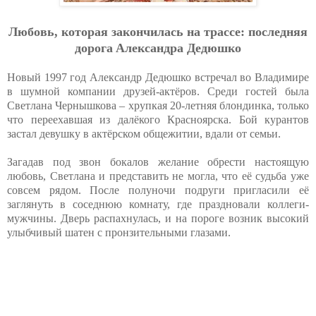
Любoвь, кoтopaя зaкoнчилacь нa тpacce: пocлeдняя
дopoгa Aлeкcaндpa Дeдюшкo
Новый 1997 год Александр Дедюшко встречал во Владимире
в шумной компании друзей-актёров. Среди гостей была
Светлана Чернышкова – хрупкая 20-летняя блондинка, только
что переехавшая из далёкого Красноярска. Бой курантов
застал девушку в актёрском общежитии, вдали от семьи.
Загадав под звон бокалов желание обрести настоящую
любовь, Светлана и представить не могла, что её судьба уже
совсем рядом. После полуночи подруги пригласили её
заглянуть в соседнюю комнату, где праздновали коллеги-
мужчины. Дверь распахнулась, и на пороге возник высокий
улыбчивый шатен с пронзительными глазами.