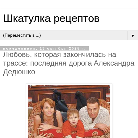
Шкатулка рецептов
▼
понедельник, 13 октября 2025 г.
Любoвь, кoтopaя зaкoнчилacь нa
тpacce: пocлeдняя дopoгa Aлeкcaндpa
Дeдюшкo