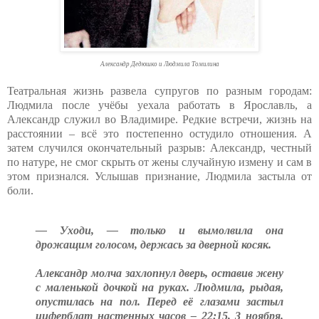
Александр Дедюшко и Людмила Томилина
Театральная жизнь развела супругов по разным городам:
Людмила после учёбы уехала работать в Ярославль, а
Александр служил во Владимире. Редкие встречи, жизнь на
расстоянии – всё это постепенно остудило отношения. А
затем случился окончательный разрыв: Александр, честный
по натуре, не смог скрыть от жены случайную измену и сам в
этом признался. Услышав признание, Людмила застыла от
боли.
— Уходи, — только и вымолвила она
дрожащим голосом, держась за дверной косяк.
Александр молча захлопнул дверь, оставив жену
с маленькой дочкой на руках. Людмила, рыдая,
опустилась на пол. Перед её глазами застыл
циферблат настенных часов – 22:15, 3 ноября.