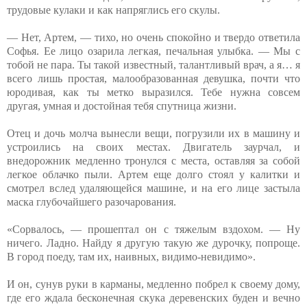
трудовые кулаки и как напряглись его скулы.
— Нет, Артем, — тихо, но очень спокойно и твердо ответила
Софья. Ее лицо озарила легкая, печальная улыбка. — Мы с
тобой не пара. Ты такой известный, талантливый врач, а я… я
всего лишь простая, малообразованная девушка, почти что
юродивая, как ты метко выразился. Тебе нужна совсем
другая, умная и достойная тебя спутница жизни.
Отец и дочь молча вынесли вещи, погрузили их в машину и
устроились на своих местах. Двигатель заурчал, и
внедорожник медленно тронулся с места, оставляя за собой
легкое облачко пыли. Артем еще долго стоял у калитки и
смотрел вслед удаляющейся машине, и на его лице застыла
маска глубочайшего разочарования.
«Сорвалось, — прошептал он с тяжелым вздохом. — Ну
ничего. Ладно. Найду я другую такую же дурочку, попроще.
В город поеду, там их, наивных, видимо-невидимо».
И он, сунув руки в карманы, медленно побрел к своему дому,
где его ждала бесконечная скука деревенских буден и вечно