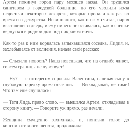
Артем покинул город пару месяцев назад. Он трудился
санитаром в городской больнице, но его уволили из-за
недостачи некоторых лекарств, которые пропали как раз во
время его дежурства. Невиновного, как он сам считал, парня
выставили за дверь, и ему ничего не оставалось, как в спешке
вернуться в родной дом под покровом ночи.
Как-то раз к ним ворвалась запыхавшаяся соседка, Лидия, и,
захлебываясь от волнения, начала свой рассказ:
— Слыхали новость? Наша новенькая, что на отшибе живет,
совсем границы не чувствует!
— Ну? — с интересом спросила Валентина, наливая сыну в
глубокую тарелку ароматные щи. — Выкладывай, не томи!
Что там еще случилось?
— Тетя Лида, право слово, — вмешался Артем, откладывая в
сторону книгу. — Говорите уж прямо, раз начали.
Женщина смущенно захихикала и, понизив голос до
конспиративного шепота, продолжила: