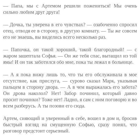
— Папа, мы с Артемом решили пожениться! Мы очень
сильно любим друг друга!
— Дочка, ты уверена в его чувствах? — озабоченно спросил
отец, отводя ее в сторону, в другую комнату. — Ты же совсем
его не знаешь, вы виделись всего несколько раз.
— Папочка, он такой хороший, такой благородный! — с
жаром зашептала Софья. — Он же тебя спас, вытащил из той
ямы! И он так заботился обо мне, пока ты лежал в больнице.
— А я пока вижу лишь то, что ты его обслуживала в мое
отсутствие, как прислуга, — сурово сказал Марк, указывая
пальцем в сторону двора. — А в чем выражалась его забота?
Он дрова наколол? Нет! Забор починил, который давно
просит починки? Тоже нет! Ладно, я сам с ним поговорю и во
всем разберусь. А ты позови его сюда.
Артем, сияющий и уверенный в себе, вошел в дом и, бросив
быстрый взгляд на смущенную Софью, сразу понял, что
разговор предстоит серьезный.