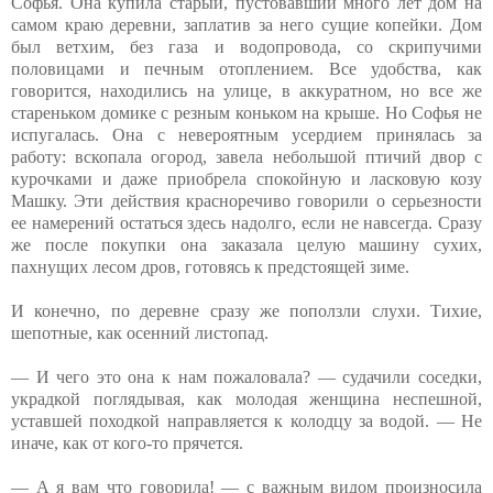
Софья. Она купила старый, пустовавший много лет дом на
самом краю деревни, заплатив за него сущие копейки. Дом
был ветхим, без газа и водопровода, со скрипучими
половицами и печным отоплением. Все удобства, как
говорится, находились на улице, в аккуратном, но все же
стареньком домике с резным коньком на крыше. Но Софья не
испугалась. Она с невероятным усердием принялась за
работу: вскопала огород, завела небольшой птичий двор с
курочками и даже приобрела спокойную и ласковую козу
Машку. Эти действия красноречиво говорили о серьезности
ее намерений остаться здесь надолго, если не навсегда. Сразу
же после покупки она заказала целую машину сухих,
пахнущих лесом дров, готовясь к предстоящей зиме.
И конечно, по деревне сразу же поползли слухи. Тихие,
шепотные, как осенний листопад.
— И чего это она к нам пожаловала? — судачили соседки,
украдкой поглядывая, как молодая женщина неспешной,
уставшей походкой направляется к колодцу за водой. — Не
иначе, как от кого-то прячется.
— А я вам что говорила! — с важным видом произносила