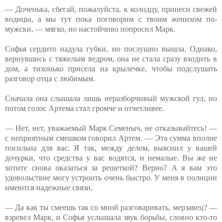
— Доченька, сбегай, пожалуйста, к колодцу, принеси свежей
водицы, а мы тут пока поговорим с твоим женихом по-
мужски, — мягко, но настойчиво попросил Марк.
Софья сердито надула губки, но послушно вышла. Однако,
вернувшись с тяжелым ведром, она не стала сразу входить в
дом, а тихонько присела на крылечке, чтобы подслушать
разговор отца с любимым.
Сначала она слышала лишь неразборчивый мужской гул, но
потом голос Артема стал громче и отчетливее.
— Нет, нет, уважаемый Марк Семеныч, не отказывайтесь! —
с неприятным смешком говорил Артем. — Эта сумма вполне
посильна для вас. Я так, между делом, выяснил у вашей
дочурки, что средства у вас водятся, и немалые. Вы же не
хотите снова оказаться за решеткой? Верно? А я вам это
удовольствие могу устроить очень быстро. У меня в полиции
имеются надежные связи.
— Да как ты смеешь так со мной разговаривать, мерзавец? —
взревел Марк, и Софья услышала звук борьбы, словно кто-то