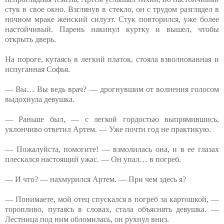
стук в свое окно. Взглянув в стекло, он с трудом разглядел в
ночном мраке женский силуэт. Стук повторился, уже более
настойчивый. Парень накинул куртку и вышел, чтобы
открыть дверь.
На пороге, кутаясь в легкий платок, стояла взволнованная и
испуганная Софья.
— Вы… Вы ведь врач? — дрогнувшим от волнения голосом
выдохнула девушка.
— Раньше был, — с легкой гордостью выпрямившись,
уклончиво ответил Артем. — Уже почти год не практикую.
— Пожалуйста, помогите! — взмолилась она, и в ее глазах
плескался настоящий ужас. — Он упал… в погреб.
— И что? — нахмурился Артем. — При чем здесь я?
— Понимаете, мой отец спускался в погреб за картошкой, —
торопливо, путаясь в словах, стала объяснять девушка. —
Лестница под ним обломилась, он рухнул вниз.