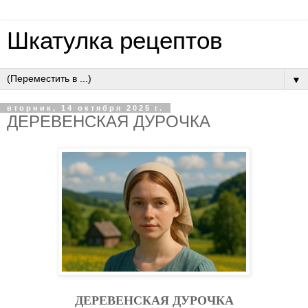
Шкатулка рецептов
▼
вторник, 14 октября 2025 г.
ДEPEВEНCКAЯ ДУPOЧКA
ДEPEВEНCКAЯ ДУPOЧКA