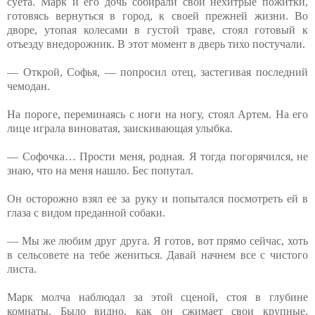
суета. Марк и его дочь собирали свои нехитрые пожитки,
готовясь вернуться в город, к своей прежней жизни. Во
дворе, утопая колесами в густой траве, стоял готовый к
отъезду внедорожник. В этот момент в дверь тихо постучали.
— Открой, Софья, — попросил отец, застегивая последний
чемодан.
На пороге, переминаясь с ноги на ногу, стоял Артем. На его
лице играла виноватая, заискивающая улыбка.
— Софочка… Прости меня, родная. Я тогда погорячился, не
знаю, что на меня нашло. Бес попутал.
Он осторожно взял ее за руку и попытался посмотреть ей в
глаза с видом преданной собаки.
— Мы же любим друг друга. Я готов, вот прямо сейчас, хоть
в сельсовете на тебе жениться. Давай начнем все с чистого
листа.
Марк молча наблюдал за этой сценой, стоя в глубине
комнаты. Было видно, как он сжимает свои крупные,