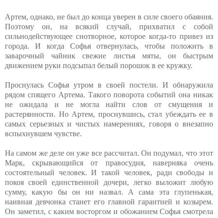
Артем, однако, не был до конца уверен в силе своего обаяния.
Поэтому он, на всякий случай, прихватил с собой
сильнодействующее снотворное, которое когда-то привез из
города. И когда Софья отвернулась, чтобы положить в
заварочный чайник свежие листья мяты, он быстрым
движением руки подсыпал белый порошок в ее кружку.
Проснулась Софья утром в своей постели. И обнаружила
рядом спящего Артема. Такого поворота событий она никак
не ожидала и не могла найти слов от смущения и
растерянности. Но Артем, проснувшись, стал убеждать ее в
самых серьезных и чистых намерениях, говоря о внезапно
вспыхнувшем чувстве.
На самом же деле он уже все рассчитал. Он подумал, что этот
Марк, скрывающийся от правосудия, наверняка очень
состоятельный человек. И такой человек, ради свободы и
покоя своей единственной дочери, легко выложит любую
сумму, какую бы он ни назвал. А сама эта глупенькая,
наивная девчонка станет его главной гарантией и козырем.
Он заметил, с каким восторгом и обожанием Софья смотрела