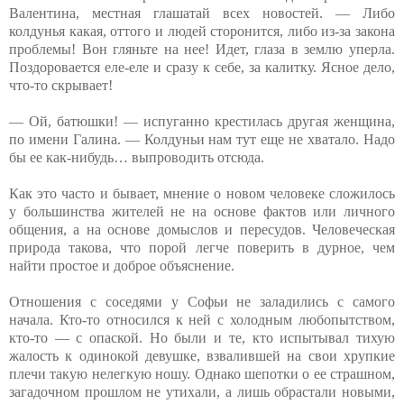
Валентина, местная глашатай всех новостей. — Либо
колдунья какая, оттого и людей сторонится, либо из-за закона
проблемы! Вон гляньте на нее! Идет, глаза в землю уперла.
Поздоровается еле-еле и сразу к себе, за калитку. Ясное дело,
что-то скрывает!
— Ой, батюшки! — испуганно крестилась другая женщина,
по имени Галина. — Колдуньи нам тут еще не хватало. Надо
бы ее как-нибудь… выпроводить отсюда.
Как это часто и бывает, мнение о новом человеке сложилось
у большинства жителей не на основе фактов или личного
общения, а на основе домыслов и пересудов. Человеческая
природа такова, что порой легче поверить в дурное, чем
найти простое и доброе объяснение.
Отношения с соседями у Софьи не заладились с самого
начала. Кто-то относился к ней с холодным любопытством,
кто-то — с опаской. Но были и те, кто испытывал тихую
жалость к одинокой девушке, взвалившей на свои хрупкие
плечи такую нелегкую ношу. Однако шепотки о ее страшном,
загадочном прошлом не утихали, а лишь обрастали новыми,