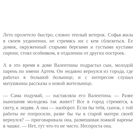
Лето пролетело быстро, словно теплый ветерок. Софья жила
в своем уединении, не стремясь ни с кем сблизиться. Ее
домик, окруженный старыми березами и густыми кустами
сирени, стоял особняком, в отдалении от других построек.
А в это время в доме Валентины подрастал сын, молодой
парень по имени Артем. Он недавно вернулся из города, где
работал в большой больнице, и с интересом слушал
матушкины рассказы о новой жительнице.
— Сама подумай, — наставляла его Валентина. — Разве
нынешняя молодежь так живет? Все в город стремятся, к
свету, к людям. А она — наоборот. Если бы тебя, сынок, с той
работы не попросили, разве бы ты к старой матери своей
вернулся? — приговаривала она, размешивая ложкой варенье
в чашке. — Нет, тут что-то не чисто. Неспроста она.