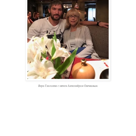
Вера Глаголева с зятем Александром Овечкиным.