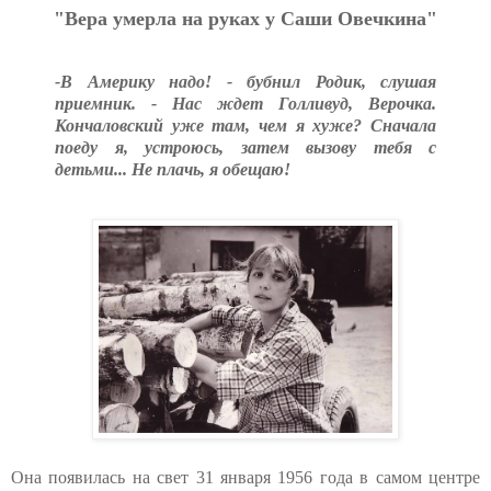
"Вepa умepлa нa pукaх у Caши Oвeчкинa"
-В Америку надо! - бубнил Родик, слушая
приемник. - Нас ждет Голливуд, Верочка.
Кончаловский уже там, чем я хуже? Сначала
поеду я, устроюсь, затем вызову тебя с
детьми... Не плачь, я обещаю!
Она появилась на свет 31 января 1956 года в самом центре