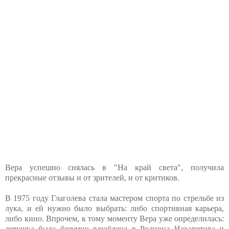
Вера успешно снялась в "На край света", получила
прекрасные отзывы и от зрителей, и от критиков.
В 1975 году Глаголева стала мастером спорта по стрельбе из
лука, и ей нужно было выбрать: либо спортивная карьера,
либо кино. Впрочем, к тому моменту Вера уже определилась:
девушка была безумно влюблена в Родиона Нахапетова и