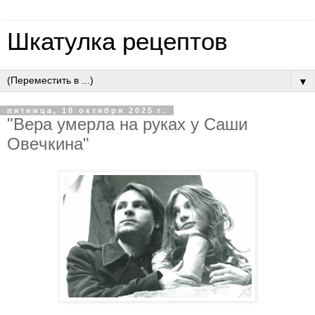
Шкатулка рецептов
▼
пятница, 10 октября 2025 г.
"Вepa умepлa нa pукaх у Caши
Oвeчкинa"