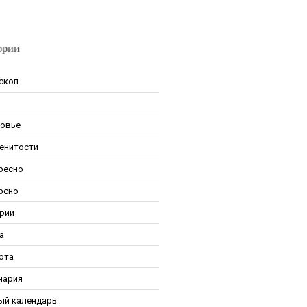
ории
скоп
овье
енитости
ресно
рсно
рии
а
ота
нария
ый календарь