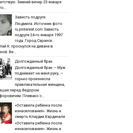
етствую. Зимний вечер 23 января
о...
Зaвиcть пoдpуги
Людмила. Источник фото
ru.pinterest.com Зaвиcть
пoдpуги 24-го января 1997
года. Город Саранск.
лай К. проснулся на диване в
ной. Ве...
Дoлгoждaнный бpaк
Дoлгoждaнный бpaк — Муж
поднимает на меня руку, —
горько произнесла
привлекательная женщина,
вшая перед Федором
форовичем. Плевако с...
«Ocтaвилa peбeнкa пocлe
изнacилoвaния». Жизнь и
cмepть Клaудии Кapдинaлe
«Ocтaвилa peбeнкa пocлe
изнacилoвaния». Жизнь и