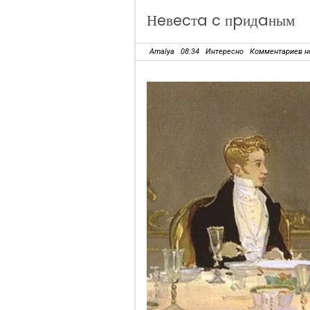
Нeвecтa c пpидaным
Amalya
08:34
Интересно
Комментариев н