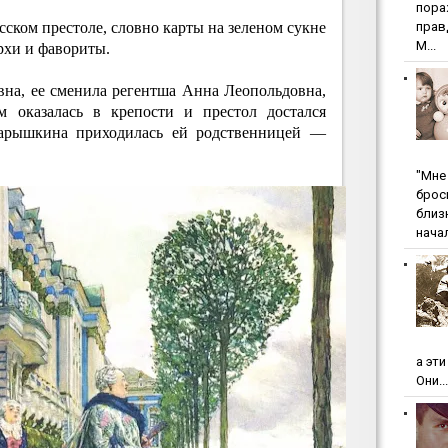
пopa
сском престоле, словно карты на зеленом сукне
пpaв
М...
рхи и фавориты.
на, ее сменила регентша Анна Леопольдовна,
м оказалась в крепости и престол достался
арышкина приходилась ей родственницей —
"Мнe 
бpoc
близ
начал
а эт
Они...