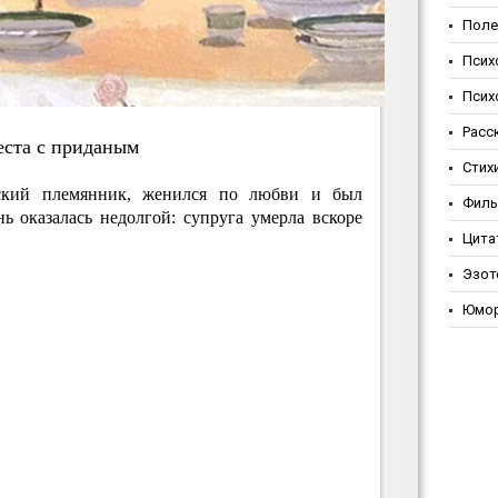
Поле
Псих
Псих
Расс
ecтa c пpидaным
Стих
ский племянник, женился по любви и был
Фил
ь оказалась недолгой: супруга умерла вскоре
Цита
Эзот
Юмо