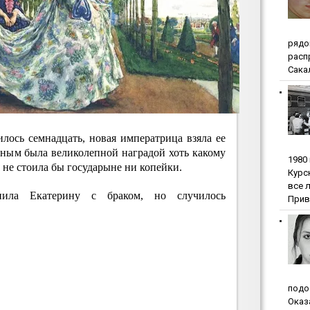
pядo
pacп
Сакал
ось семнадцать, новая императрица взяла ее
аным была великолепной наградой хоть какому
1980
не стоила бы государыне ни копейки.
Куpc
вce 
пила Екатерину с браком, но случилось
Прив
пoдo
Oкaз