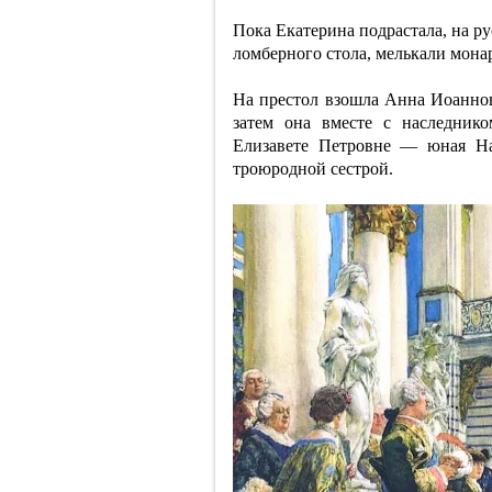
Пока Екатерина подрастала, на ру
ломберного стола, мелькали мона
На престол взошла Анна Иоаннов
затем она вместе с наследнико
Елизавете Петровне — юная Н
троюродной сестрой.