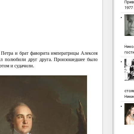
Прив
1977 г
Нико
гости
а Петра и брат фаворита императрицы Алексея
лл полюбили друг друга. Произошедшее было
 этом и судачили.
стоя
Ники