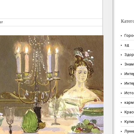
Катег
ет
Горо
зд
Здор
Знам
Инте
Инте
Исто
карм
Крас
Кули
Лунн