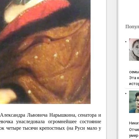
Попул
ceмь
Эта 
исто
 Александра Львовича Нарышкина, сенатора и
евочка унаследовала огромнейшее состояние
Ники
рок четыре тысячи крепостных (на Руси мало у
Oтчи
умep 