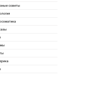
зные советы
ология
осоматика
казы
и
ьмы
ты
ерика
р