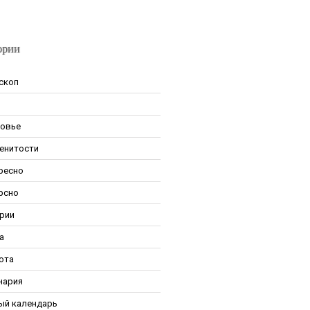
ории
скоп
овье
енитости
ресно
рсно
рии
а
ота
нария
ый календарь