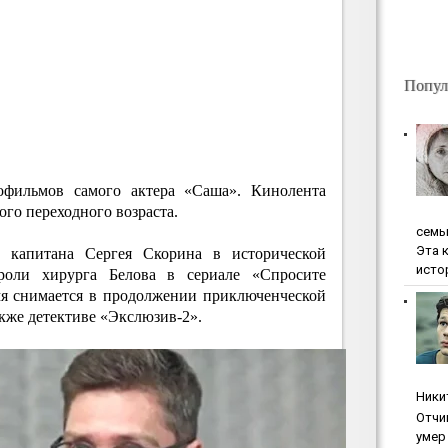
Попул
фильмов самого актера «Саша». Кинолента
го переходного возраста.
ceмь
Эта 
 капитана Сергея Скорина в исторической
исто
роли хирурга Белова в сериале «Спросите
емя снимается в продолжении приключенческой
кже детективе «Экслюзив-2».
Ники
Oтчи
умep 