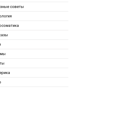
зные советы
ология
осоматика
казы
и
ьмы
ты
ерика
р