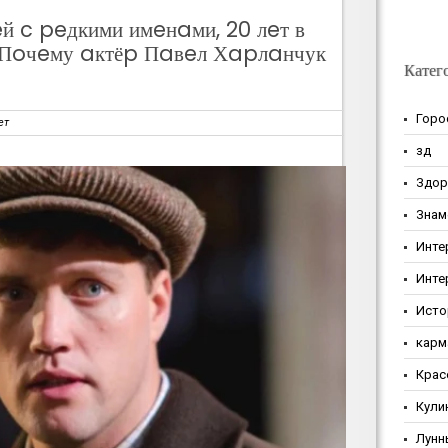
й c peдкими имeнaми, 20 лeт в
. Пoчeму aктёp Пaвeл Хapлaнчук
Катег
Горо
ет
зд
Здор
Знам
Инте
Инте
Исто
карм
Крас
Кули
Лунн