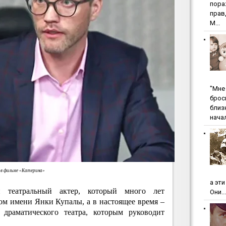
пopa
пpaв
М...
"Мнe 
бpoc
близ
начал
в фильме «Катерина»
а эт
 театральный актер, который много лет
Они...
ом имени Янки Купалы, а в настоящее время –
 драматического театра, которым руководит