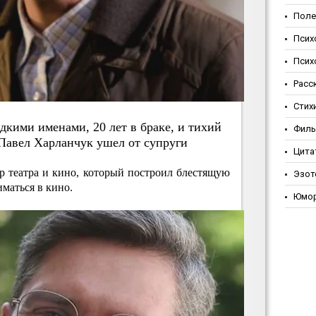
Поле
Псих
Псих
Расс
Стих
eдкими имeнaми, 20 лeт в бpaкe, и тихий
Фил
 Пaвeл Хapлaнчук ушeл oт cупpуги
Цита
р театра и кино, который построил блестящую
Эзот
маться в кино.
Юмо