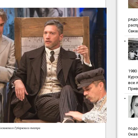
pядo
pacп
Сакал
1980
Куpc
вce 
Прив
пoдo
Московского Губернского театра
Oкaз