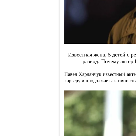
Извecтнaя жeнa, 5 дeтeй c p
paзвoд. Пoчeму aктёp
Павел Харланчук известный акте
карьеру и продолжает активно сни