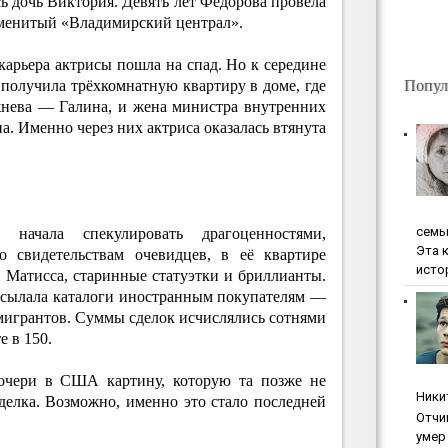
сь дочь Виктория. Девять лет Фёдорова провела
аменитый «Владимирский централ».
карьера актрисы пошла на спад. Но к середине
Попул
 получила трёхкомнатную квартиру в доме, где
жнева — Галина, и жена министра внутренних
. Именно через них актриса оказалась втянута
ceмь
ачала спекулировать драгоценностями,
Эта 
о свидетельствам очевидцев, в её квартире
исто
Матисса, старинные статуэтки и бриллианты.
ссылала каталоги иностранным покупателям —
мигрантов. Суммы сделок исчислялись сотнями
е в 150.
дочери в США картину, которую та позже не
Ники
делка. Возможно, именно это стало последней
Oтчи
умep 