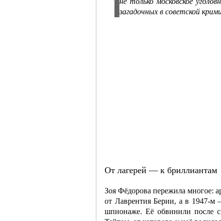
не только московское уголов
загадочных в советской крими
От лагерей — к бриллиантам
Зоя Фёдорова пережила многое: ар
от Лаврентия Берии, а в 1947-м 
шпионаже. Её обвинили после 