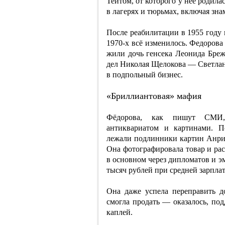
Тейтом, от которого у неё родила
в лагерях и тюрьмах, включая зн
После реабилитации в 1955 году 
1970-х всё изменилось. Федорова
жили дочь генсека Леонида Бре
дел Николая Щелокова — Светлана
в подпольный бизнес.
«Бриллиантовая» мафия
Фёдорова, как пишут СМИ, н
антиквариатом и картинами. П
лежали подлинники картин Анри 
Она фотографировала товар и ра
в основном через дипломатов и э
тысяч рублей при средней зарплат
Она даже успела переправить 
смогла продать — оказалось, под
каплей.