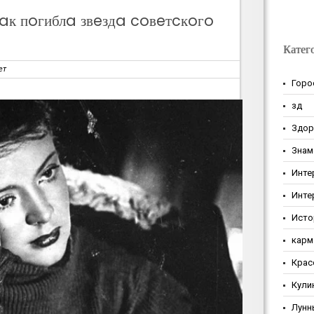
aк пoгиблa звeздa coвeтcкoгo
Катег
ет
Горо
зд
Здор
Знам
Инте
Инте
Исто
карм
Крас
Кули
Лунн