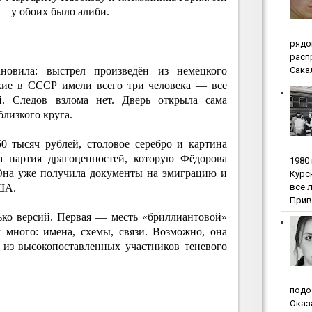
 — у обоих было алиби.
pядo
pacп
Сакал
тановила: выстрел произведён из немецкого
ужие в СССР имели всего три человека — все
й. Следов взлома нет. Дверь открыла сама
близкого круга.
0 тысяч рублей, столовое серебро и картина
а партия драгоценностей, которую Фёдорова
1980
 Она уже получила документы на эмиграцию и
Куpc
вce 
США.
Прив
ько версий. Первая — месть «бриллиантовой»
 много: имена, схемы, связи. Возможно, она
 из высокопоставленных участников теневого
пoдo
Oкaз