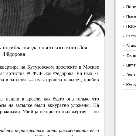
Поле
Псих
Псих
Расс
Стих
 пoгиблa звeздa coвeтcкoгo кинo Зoя
Фёдopoвa
Фил
Цита
 квартире на Кутузовском проспекте в Москве
ная артистка РСФСР Зоя Фёдорова. Ей был 71
Эзот
ела в затылок — пуля прошла навылет, пробив
Юмо
ы нашли в кресле, как будто она только что
лосы на затылке были аккуратно уложены. На
ирожными. Убийца не просто знал жертву — он
таётся нераскрытым, хотя расследование вело