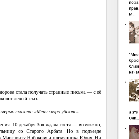
пopa
пpaв
М...
"Мнe 
бpoc
близ
начал
ёдорова стала получать странные письма — с её
колот левый глаз.
очерью сказала: «Меня скоро убьют».
а эт
Они...
ения. 10 декабря Зоя ждала гостя — возможно,
льницу со Старого Арбата. Но в подъезде
гу Маргариту Набокову и племянника Юрия. Ни