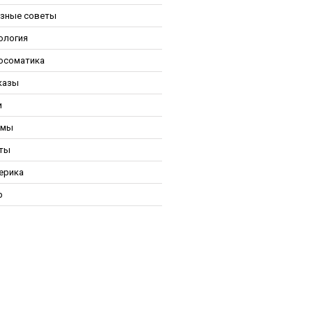
зные советы
ология
осоматика
казы
и
ьмы
ты
ерика
р