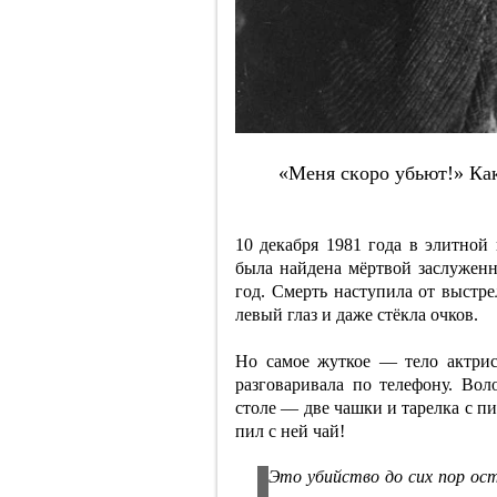
«Мeня cкopo убьют!» Кaк
10 декабря 1981 года в элитной
была найдена мёртвой заслужен
год. Смерть наступила от выстр
левый глаз и даже стёкла очков.
Но самое жуткое — тело актрис
разговаривала по телефону. Во
столе — две чашки и тарелка с п
пил с ней чай!
Это убийство до сих пор ос