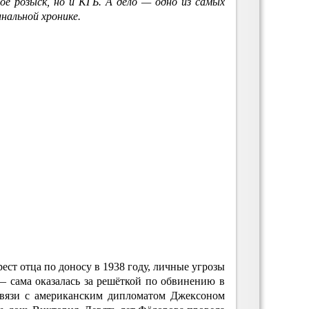
ное розыск, но и КГБ. А дело — одно из самых
нальной хронике.
ест отца по доносу в 1938 году, личные угрозы
— сама оказалась за решёткой по обвинению в
связи с американским дипломатом Джексоном