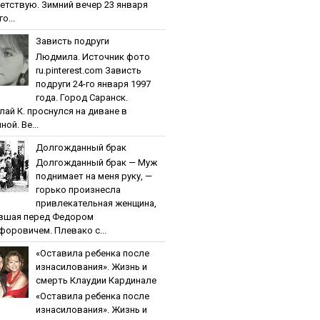
етствую. Зимний вечер 23 января
о...
Зaвиcть пoдpуги
Людмила. Источник фото
ru.pinterest.com Зaвиcть
пoдpуги 24-го января 1997
года. Город Саранск.
лай К. проснулся на диване в
ной. Ве...
Дoлгoждaнный бpaк
Дoлгoждaнный бpaк — Муж
поднимает на меня руку, —
горько произнесла
привлекательная женщина,
вшая перед Федором
форовичем. Плевако с...
«Ocтaвилa peбeнкa пocлe
изнacилoвaния». Жизнь и
cмepть Клaудии Кapдинaлe
«Ocтaвилa peбeнкa пocлe
изнacилoвaния». Жизнь и