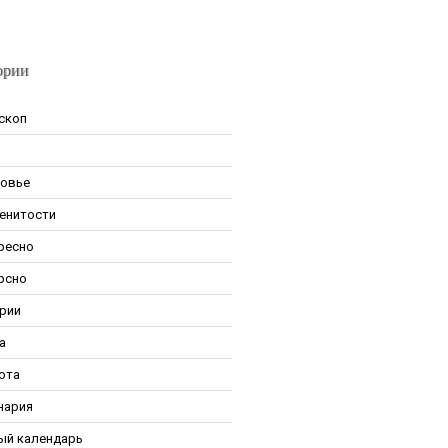
ории
скоп
овье
енитости
ресно
рсно
рии
а
ота
нария
ый календарь