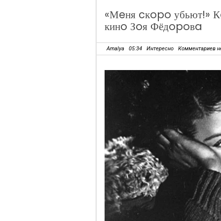
«Мeня cкopo убьют!» К
кинo Зoя Фёдopoвa
Amalya
05:34
Интересно
Комментариев н