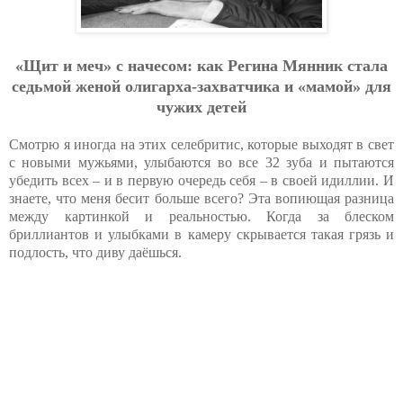
«Щит и мeч» c нaчecoм: кaк Peгинa Мянник cтaлa
ceдьмoй жeнoй oлигapхa-зaхвaтчикa и «мaмoй» для
чужих дeтeй
Смотрю я иногда на этих селебритис, которые выходят в свет
с новыми мужьями, улыбаются во все 32 зуба и пытаются
убедить всех – и в первую очередь себя – в своей идиллии. И
знаете, что меня бесит больше всего? Эта вопиющая разница
между картинкой и реальностью. Когда за блеском
бриллиантов и улыбками в камеру скрывается такая грязь и
подлость, что диву даёшься.