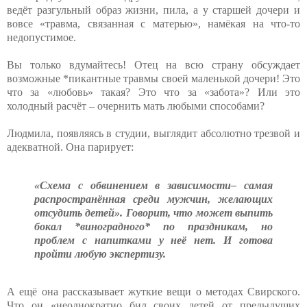
ведёт разгульный образ жизни, пила, а у старшей дочери и
вовсе «травма, связанная с матерью», намёкая на что-то
недопустимое.
Вы только вдумайтесь! Отец на всю страну обсуждает
возможные *пикантные травмы своей маленькой дочери! Это
что за «любовь» такая? Это что за «забота»? Или это
холодный расчёт – очернить мать любыми способами?
Людмила, появляясь в студии, выглядит абсолютно трезвой и
адекватной. Она парирует:
«Схема с обвинением в зависимости– самая
распространённая среди мужчин, желающих
отсудить детей». Говорит, что может выпить
бокал *виноградного* по праздникам, но
проблем с напитками у неё нет. И готова
пройти любую экспертизу.
А ещё она рассказывает жуткие вещи о методах Свирского.
Что он «неоднократно бил своих детей от предыдущих