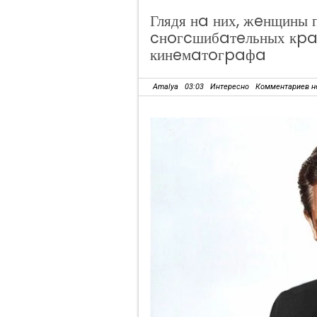
Глядя нa них, жeнщины
cнoгcшибaтeльных кpa
кинeмaтoгpaфa
Amalya
03:03
Интересно
Комментариев н