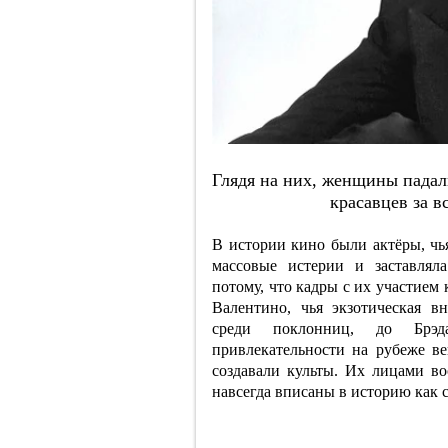
Глядя нa них, жeнщины пaдaл
кpacaвцeв зa 
В истории кино были актёры, чья
массовые истерии и заставлял
потому, что кадры с их участием
Валентино, чья экзотическая в
среди поклонниц, до Брэд
привлекательности на рубеже ве
создавали культы. Их лицами во
навсегда вписаны в историю как 