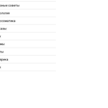
зные советы
ология
осоматика
казы
и
ьмы
ты
ерика
р