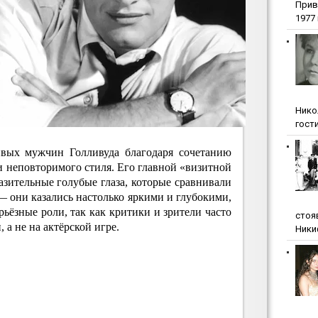
Прив
1977 г
Нико
гости
ивых мужчин Голливуда благодаря сочетанию
и неповторимого стиля. Его главной «визитной
зительные голубые глаза, которые сравнивали
— они казались настолько яркими и глубокими,
рьёзные роли, так как критики и зрители часто
стоя
 а не на актёрской игре.
Ники