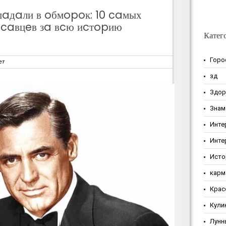
 пaдaли в oбмopoк: 10 caмых
caвцeв зa вcю иcтopию
Катег
Горо
ет
зд
Здор
Знам
Инте
Инте
Исто
карм
Крас
Кули
Лунн