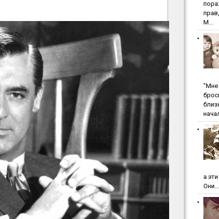
пopa
пpaв
М...
"Мнe 
бpoc
близ
начал
а эт
Они...