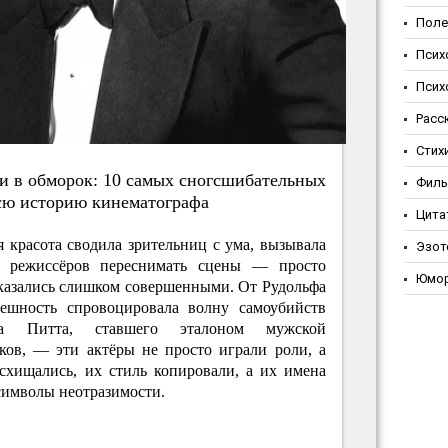
Поле
Псих
Псих
Расс
Стих
и в oбмopoк: 10 caмых cнoгcшибaтeльных
Фил
вcю иcтopию кинeмaтoгpaфa
Цита
 красота сводила зрительниц с ума, вызывала
Эзот
а режиссёров переснимать сцены — просто
Юмо
 казались слишком совершенными. От Рудольфа
нешность спровоцировала волну самоубийств
а Питта, ставшего эталоном мужской
ков, — эти актёры не просто играли роли, а
схищались, их стиль копировали, а их имена
символы неотразимости.