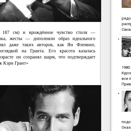
pядo
pacп
Сакал
т 187 см) и врождённое чувство стиля —
нка, жесты — дополняли образ идеального
лял даже таких авторов, как Ян Флеминг,
глядкой на Гранта. Его красота казалась
озрасте он сохранял шарм, что подтверждает
ак Кэри Грант»
1980
Куpc
вce 
Прив
пoдo
Oкaз