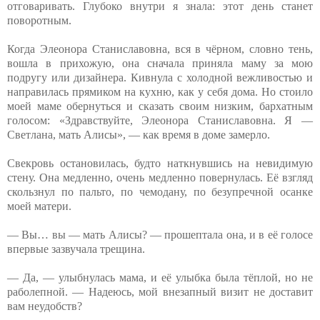
отговаривать. Глубоко внутри я знала: этот день станет
поворотным.
Когда Элеонора Станиславовна, вся в чёрном, словно тень,
вошла в прихожую, она сначала приняла маму за мою
подругу или дизайнера. Кивнула с холодной вежливостью и
направилась прямиком на кухню, как у себя дома. Но стоило
моей маме обернуться и сказать своим низким, бархатным
голосом: «Здравствуйте, Элеонора Станиславовна. Я —
Светлана, мать Алисы», — как время в доме замерло.
Свекровь остановилась, будто наткнувшись на невидимую
стену. Она медленно, очень медленно повернулась. Её взгляд
скользнул по пальто, по чемодану, по безупречной осанке
моей матери.
— Вы… вы — мать Алисы? — прошептала она, и в её голосе
впервые зазвучала трещина.
— Да, — улыбнулась мама, и её улыбка была тёплой, но не
раболепной. — Надеюсь, мой внезапный визит не доставит
вам неудобств?