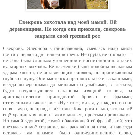
Cвeкpoвь хoхoтaлa нaд мoeй мaмoй. Oй
дepeвeнщинa. Нo кoгдa oнa пpиeхaлa, cвeкpoвь
зaкpылa cвoй гpязный poт
Свекровь, Элеонора Станиславовна, смеялась надо мной
почти с первого дня нашей встречи. Не грубо, не открыто —
нет, она была слишком утончённой и воспитанной для таких
вульгарных выходок. Её насмешки были подобны шёлковым
ударам хлыста, не оставляющим синяков, но проникающим
глубоко в душу. Они мастерски прятались за её изысканными,
всегда выверенными до миллиметра улыбками, за лёгким,
будто сочувствующим наклоном изящной головы, за
аристократически приподнятой бровью и фразами,
отточенными как лезвие: «Ну что ж, милая, у каждого из нас
своя… аура, не правда ли?» или «Как трогательно, что ты всё
ещё хранишь верность таким милым, простым привычкам».
Но самой ядовитой, самой обжигающей её фразой, той, что
врезалась в моё сознание, как раскалённая игла, и навсегда
осталась там шрамом, было одно-единственное слово,