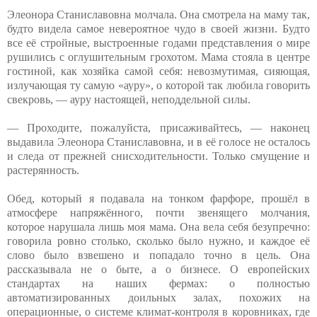
Элеонора Станиславовна молчала. Она смотрела на маму так,
будто видела самое невероятное чудо в своей жизни. Будто
все её стройные, выстроенные годами представления о мире
рушились с оглушительным грохотом. Мама стояла в центре
гостиной, как хозяйка самой себя: невозмутимая, сияющая,
излучающая ту самую «ауру», о которой так любила говорить
свекровь, — ауру настоящей, неподдельной силы.
— Проходите, пожалуйста, присаживайтесь, — наконец
выдавила Элеонора Станиславовна, и в её голосе не осталось
и следа от прежней снисходительности. Только смущение и
растерянность.
Обед, который я подавала на тонком фарфоре, прошёл в
атмосфере напряжённого, почти звенящего молчания,
которое нарушала лишь моя мама. Она вела себя безупречно:
говорила ровно столько, сколько было нужно, и каждое её
слово было взвешено и попадало точно в цель. Она
рассказывала не о быте, а о бизнесе. О европейских
стандартах на наших фермах: о полностью
автоматизированных доильных залах, похожих на
операционные, о системе климат-контроля в коровниках, где