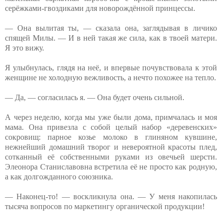
серёжками-гвоздиками для новорождённой принцессы.
— Она вылитая ты, — сказала она, заглядывая в личико
спящей Милы. — И в ней такая же сила, как в твоей матери.
Я это вижу.
Я улыбнулась, глядя на неё, и впервые почувствовала к этой
женщине не холодную вежливость, а нечто похожее на тепло.
— Да, — согласилась я. — Она будет очень сильной.
А через неделю, когда мы уже были дома, примчалась и моя
мама. Она привезла с собой целый набор «деревенских»
сокровищ: парное козье молоко в глиняном кувшине,
нежнейший домашний творог и невероятной красоты плед,
сотканный её собственными руками из овечьей шерсти.
Элеонора Станиславовна встретила её не просто как родную,
а как долгожданного союзника.
— Наконец-то! — воскликнула она. — У меня накопилась
тысяча вопросов по маркетингу органической продукции!