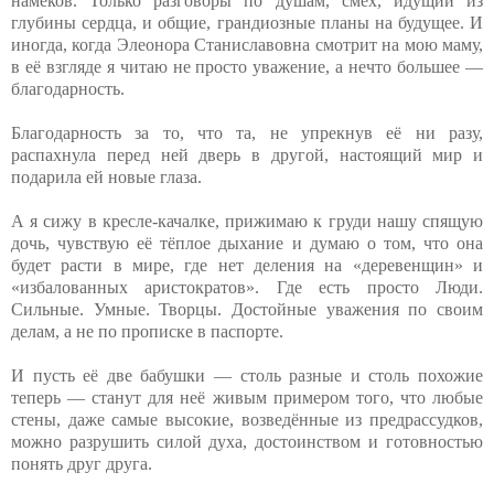
намёков. Только разговоры по душам, смех, идущий из
глубины сердца, и общие, грандиозные планы на будущее. И
иногда, когда Элеонора Станиславовна смотрит на мою маму,
в её взгляде я читаю не просто уважение, а нечто большее —
благодарность.
Благодарность за то, что та, не упрекнув её ни разу,
распахнула перед ней дверь в другой, настоящий мир и
подарила ей новые глаза.
А я сижу в кресле-качалке, прижимаю к груди нашу спящую
дочь, чувствую её тёплое дыхание и думаю о том, что она
будет расти в мире, где нет деления на «деревенщин» и
«избалованных аристократов». Где есть просто Люди.
Сильные. Умные. Творцы. Достойные уважения по своим
делам, а не по прописке в паспорте.
И пусть её две бабушки — столь разные и столь похожие
теперь — станут для неё живым примером того, что любые
стены, даже самые высокие, возведённые из предрассудков,
можно разрушить силой духа, достоинством и готовностью
понять друг друга.