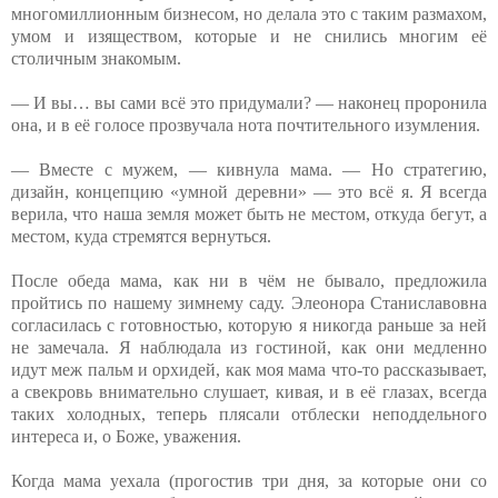
многомиллионным бизнесом, но делала это с таким размахом,
умом и изяществом, которые и не снились многим её
столичным знакомым.
— И вы… вы сами всё это придумали? — наконец проронила
она, и в её голосе прозвучала нота почтительного изумления.
— Вместе с мужем, — кивнула мама. — Но стратегию,
дизайн, концепцию «умной деревни» — это всё я. Я всегда
верила, что наша земля может быть не местом, откуда бегут, а
местом, куда стремятся вернуться.
После обеда мама, как ни в чём не бывало, предложила
пройтись по нашему зимнему саду. Элеонора Станиславовна
согласилась с готовностью, которую я никогда раньше за ней
не замечала. Я наблюдала из гостиной, как они медленно
идут меж пальм и орхидей, как моя мама что-то рассказывает,
а свекровь внимательно слушает, кивая, и в её глазах, всегда
таких холодных, теперь плясали отблески неподдельного
интереса и, о Боже, уважения.
Когда мама уехала (прогостив три дня, за которые они со