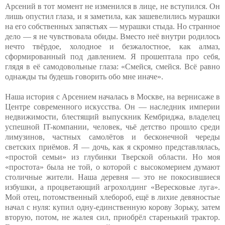
Арсений в тот момент не изменился в лице, не вступился. Он
лишь опустил глаза, и я заметила, как зашевелились мурашки
на его собственных запястьях — мурашки стыда. Но странное
дело — я не чувствовала обиды. Вместо неё внутри родилось
нечто твёрдое, холодное и безжалостное, как алмаз,
сформированный под давлением. Я прошептала про себя,
глядя в её самодовольные глаза: «Смейся, смейся. Всё равно
однажды ты будешь говорить обо мне иначе».
Наша история с Арсением началась в Москве, на вернисаже в
Центре современного искусства. Он — наследник империи
недвижимости, блестящий выпускник Кембриджа, владелец
успешной IT-компании, человек, чьё детство прошло среди
лимузинов, частных самолётов и бесконечной череды
светских приёмов. Я — дочь, как я скромно представлялась,
«простой семьи» из глубинки Тверской области. Но моя
«простота» была не той, о которой с высокомерием думают
столичные жители. Наша деревня — это не покосившиеся
избушки, а процветающий агрохолдинг «Вересковые луга».
Мой отец, потомственный хлебороб, ещё в лихие девяностые
начал с нуля: купил одну-единственную корову Зорьку, затем
вторую, потом, не жалея сил, приобрёл старенький трактор.