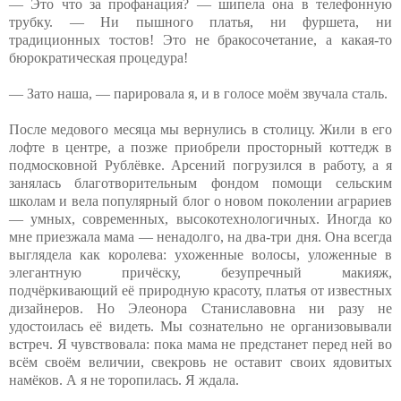
— Это что за профанация? — шипела она в телефонную
трубку. — Ни пышного платья, ни фуршета, ни
традиционных тостов! Это не бракосочетание, а какая-то
бюрократическая процедура!
— Зато наша, — парировала я, и в голосе моём звучала сталь.
После медового месяца мы вернулись в столицу. Жили в его
лофте в центре, а позже приобрели просторный коттедж в
подмосковной Рублёвке. Арсений погрузился в работу, а я
занялась благотворительным фондом помощи сельским
школам и вела популярный блог о новом поколении аграриев
— умных, современных, высокотехнологичных. Иногда ко
мне приезжала мама — ненадолго, на два-три дня. Она всегда
выглядела как королева: ухоженные волосы, уложенные в
элегантную причёску, безупречный макияж,
подчёркивающий её природную красоту, платья от известных
дизайнеров. Но Элеонора Станиславовна ни разу не
удостоилась её видеть. Мы сознательно не организовывали
встреч. Я чувствовала: пока мама не предстанет перед ней во
всём своём величии, свекровь не оставит своих ядовитых
намёков. А я не торопилась. Я ждала.