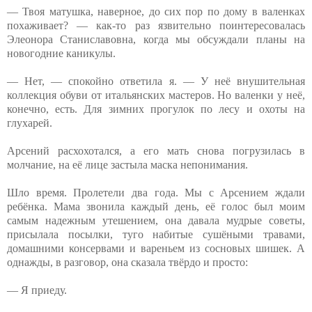
— Твоя матушка, наверное, до сих пор по дому в валенках
похаживает? — как-то раз язвительно поинтересовалась
Элеонора Станиславовна, когда мы обсуждали планы на
новогодние каникулы.
— Нет, — спокойно ответила я. — У неё внушительная
коллекция обуви от итальянских мастеров. Но валенки у неё,
конечно, есть. Для зимних прогулок по лесу и охоты на
глухарей.
Арсений расхохотался, а его мать снова погрузилась в
молчание, на её лице застыла маска непонимания.
Шло время. Пролетели два года. Мы с Арсением ждали
ребёнка. Мама звонила каждый день, её голос был моим
самым надежным утешением, она давала мудрые советы,
присылала посылки, туго набитые сушёными травами,
домашними консервами и вареньем из сосновых шишек. А
однажды, в разговор, она сказала твёрдо и просто:
— Я приеду.