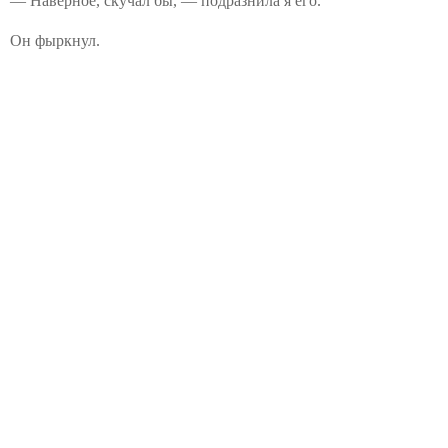
— Наверное, скучал бы, — подразнила я его.
Он фыркнул.