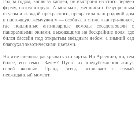
Год за годом, капля за каплей, он выстроил из этого первую
ферму, потом вторую. А моя мать, женщина с безупречным
вкусом и жаждой прекрасного, превратила наш родовой дом
в настоящую жемчужину — особняк в стиле «кантри-люкс»,
где подлинные антикварные комоды соседствовали с
панорамными окнами, выходящими на бескрайние поля, где
бился бассейн под открытым звёздным небом, а зимний сад
благоухал экзотическими цветами.
Но я не спешила раскрывать эти карты. Ни Арсению, ни, тем
более, его семье. Зачем? Пусть их предубеждения живут
своей жизнью. Правда всегда всплывает в самый
неожиданный момент.