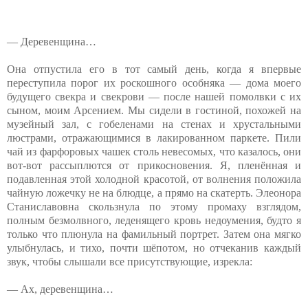
— Деревенщина…
Она отпустила его в тот самый день, когда я впервые
переступила порог их роскошного особняка — дома моего
будущего свекра и свекрови — после нашей помолвки с их
сыном, моим Арсением. Мы сидели в гостиной, похожей на
музейный зал, с гобеленами на стенах и хрустальными
люстрами, отражающимися в лакированном паркете. Пили
чай из фарфоровых чашек столь невесомых, что казалось, они
вот-вот рассыплются от прикосновения. Я, пленённая и
подавленная этой холодной красотой, от волнения положила
чайную ложечку не на блюдце, а прямо на скатерть. Элеонора
Станиславовна скользнула по этому промаху взглядом,
полным безмолвного, леденящего кровь недоумения, будто я
только что плюнула на фамильный портрет. Затем она мягко
улыбнулась, и тихо, почти шёпотом, но отчеканив каждый
звук, чтобы слышали все присутствующие, изрекла:
— Ах, деревенщина…