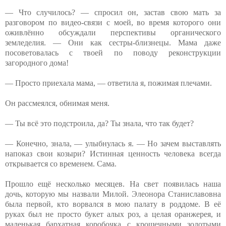
— Что случилось? — спросил он, застав свою мать за
разговором по видео-связи с моей, во время которого они
оживлённо обсуждали перспективы органического
земледелия. — Они как сестры-близнецы. Мама даже
посоветовалась с твоей по поводу реконструкции
загородного дома!
— Просто приехала мама, — ответила я, пожимая плечами.
Он рассмеялся, обнимая меня.
— Ты всё это подстроила, да? Ты знала, что так будет?
— Конечно, знала, — улыбнулась я. — Но зачем выставлять
напоказ свои козыри? Истинная ценность человека всегда
открывается со временем. Сама.
Прошло ещё несколько месяцев. На свет появилась наша
дочь, которую мы назвали Милой. Элеонора Станиславовна
была первой, кто ворвался в мою палату в роддоме. В её
руках был не просто букет алых роз, а целая оранжерея, и
маленькая бархатная коробочка с крошечными золотыми