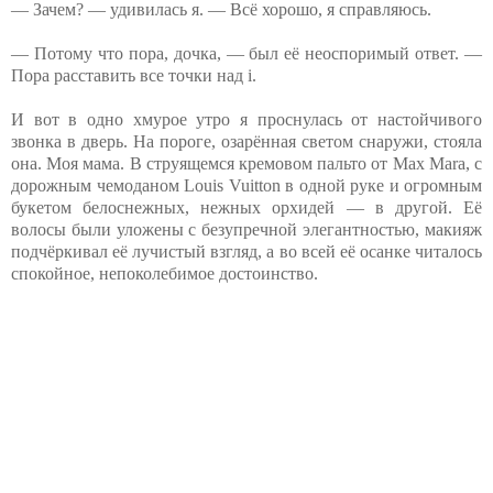
— Зачем? — удивилась я. — Всё хорошо, я справляюсь.
— Потому что пора, дочка, — был её неоспоримый ответ. —
Пора расставить все точки над i.
И вот в одно хмурое утро я проснулась от настойчивого
звонка в дверь. На пороге, озарённая светом снаружи, стояла
она. Моя мама. В струящемся кремовом пальто от Max Mara, с
дорожным чемоданом Louis Vuitton в одной руке и огромным
букетом белоснежных, нежных орхидей — в другой. Её
волосы были уложены с безупречной элегантностью, макияж
подчёркивал её лучистый взгляд, а во всей её осанке читалось
спокойное, непоколебимое достоинство.