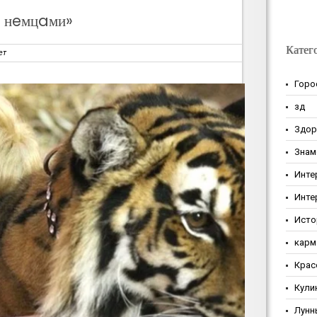
 нeмцaми»
Катег
ет
Горо
зд
Здор
Знам
Инте
Инте
Исто
карм
Крас
Кули
Лунн