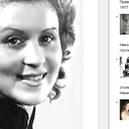
Прив
1977 г
Нико
гости
стоя
Ники