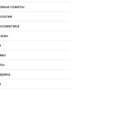
зные советы
ология
осоматика
казы
и
ьмы
ты
ерика
р