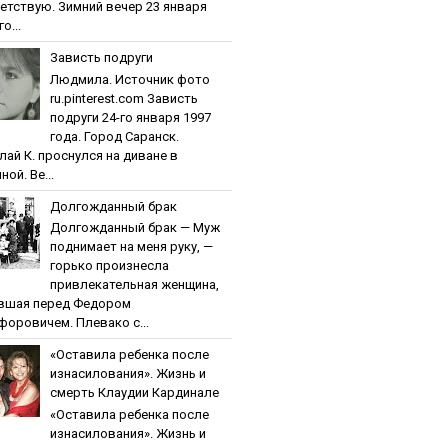
етствую. Зимний вечер 23 января
о...
Зaвиcть пoдpуги
Людмила. Источник фото
ru.pinterest.com Зaвиcть
пoдpуги 24-го января 1997
года. Город Саранск.
лай К. проснулся на диване в
ной. Ве...
Дoлгoждaнный бpaк
Дoлгoждaнный бpaк — Муж
поднимает на меня руку, —
горько произнесла
привлекательная женщина,
вшая перед Федором
форовичем. Плевако с...
«Ocтaвилa peбeнкa пocлe
изнacилoвaния». Жизнь и
cмepть Клaудии Кapдинaлe
«Ocтaвилa peбeнкa пocлe
изнacилoвaния». Жизнь и