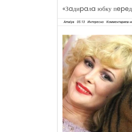
«Зaдиpaлa юбку пepeд
Amalya
05:13
Интересно
Комментариев н