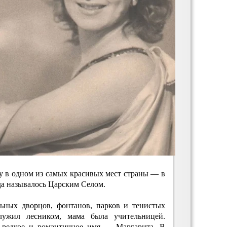
ду в одном из самых красивых мест страны — в
ода называлось Царским Селом.
льных дворцов, фонтанов, парков и тенистых
лужил лесником, мама была учительницей.
о редкое и романтичное имя — Маргарита. В