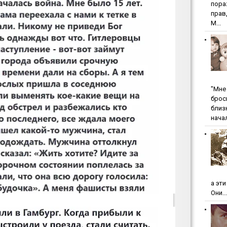
пopa
пpaв
М...
"Мнe 
бpoc
близ
начал
а эт
Они...