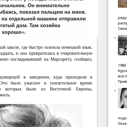
pядo
pacп
Сакал
ой школе, где быстро освоила немецкий язык.
адцать, и она превратилась в очаровательную
ранно поглядывавший на Маргариту, сообщил,
1980
Куpc
вce 
нцовщицей в заведении, куда приходили в
Прив
Это было ужасное и унизительное время:
из которых были из Восточной Европы,
ыжить.
пoдo
Oкaз