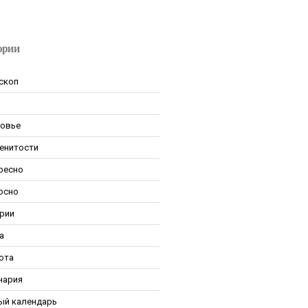
ории
скоп
овье
енитости
ресно
рсно
рии
а
ота
нария
ый календарь