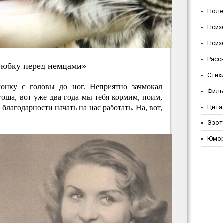
Поле
Псих
Псих
Расс
 юбку пepeд нeмцaми»
Стих
чонку с головы до ног. Неприятно зачмокал
Фил
ргоша, вот уже два года мы тебя кормим, поим,
 благодарности начать на нас работать. На, вот,
Цита
Эзот
Юмо