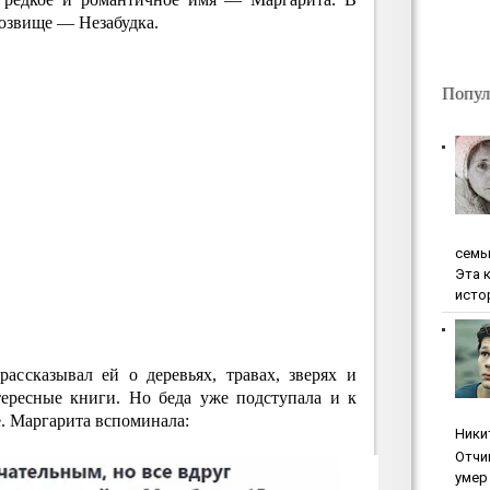
розвище — Незабудка.
Попул
ceмь
Эта 
исто
рассказывал ей о деревьях, травах, зверях и
тересные книги. Но беда уже подступала и к
е. Маргарита вспоминала:
Ники
Oтчи
умep 