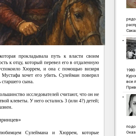
pядo
pacп
Сакал
которая прокладывала путь к власти своим
сть к отцу, который перевел его в отдаленную
успокоило Хюррем, и она с помощью визиря
1980
 Мустафа хочет его убить. Сулейман поверил
Куpc
 старшего сына.
вce 
Прив
льшинство исследователей считают, что он не
вой клеветы. У него остались 3 (или 4?) детей;
азнен.
принцев»
пoдo
любимцем Сулеймана и Хюррем, которые
Oкaз