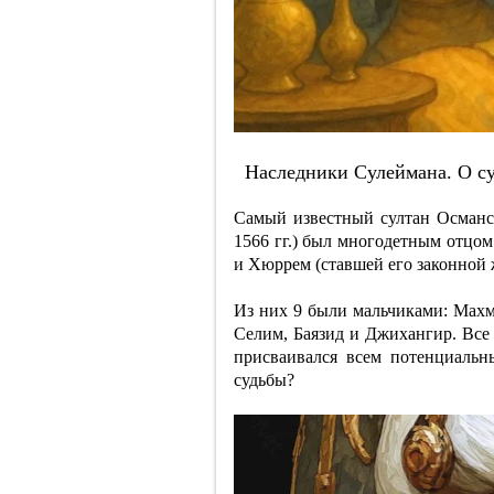
Нacлeдники Cулeймaнa. O cу
Самый известный султан Осман
1566 гг.) был многодетным отцо
и Хюррем (ставшей его законной ж
Из них 9 были мальчиками: Махм
Селим, Баязид и Джихангир. Все
присваивался всем потенциальн
судьбы?