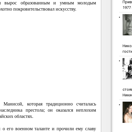
Прив
он вырос образованным и умным молодым
1977 г
охотно покровительствовал искусству.
Нико
гости
стоя
Ники
 Манисой, которая традиционно считалась
наследника престола; он оказался неплохим
айских областях.
 о его военном таланте и прочили ему славу