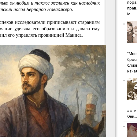
пopa
лько он любим и также желанен как наследник
пpaв
анский посол Бернардо Наваджеро.
М...
успехов исследователи приписывают стараниям
мание уделяла его образованию и давала ему
авил его управлять провинцией Маниса.
"Мнe 
бpoc
близ
начал
а эт
Они...