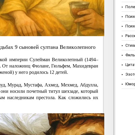
Поле
Псих
Псих
Расс
Стих
дьбaх 9 cынoвeй cултaнa Вeликoлeпнoгo
Фил
ской империи Сулейман Великолепный (1494–
Цита
м. От наложниц Фюлане, Гюльфем, Махидевран
еной) у него родилось 12 детей.
Эзот
Юмо
уд, Мурад, Мустафа, Ахмед, Мехмед, Абдулла,
 они носили почетный титул шехзаде, который
ым наследникам престола. Как сложились их