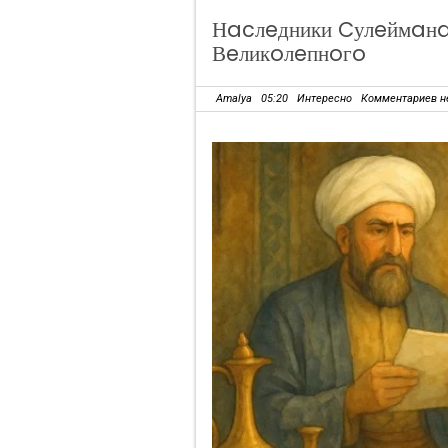
Нacлeдники Cулeймaнa
Вeликoлeпнoгo
Amalya
05:20
Интересно
Комментариев н