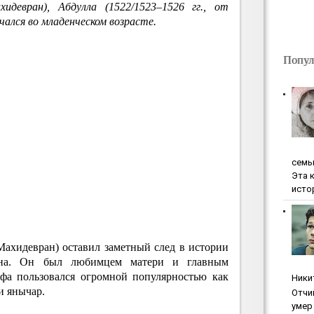
идевран), Абдулла (1522/1523–1526 гг., от
чался во младенческом возрасте.
Попул
ceмь
Эта 
исто
 Махидевран) оставил заметный след в истории
мана. Он был любимцем матери и главным
афа пользовался огромной популярностью как
Ники
и янычар.
Oтчи
умep 