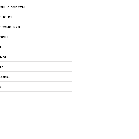
зные советы
ология
осоматика
казы
и
ьмы
ты
ерика
р