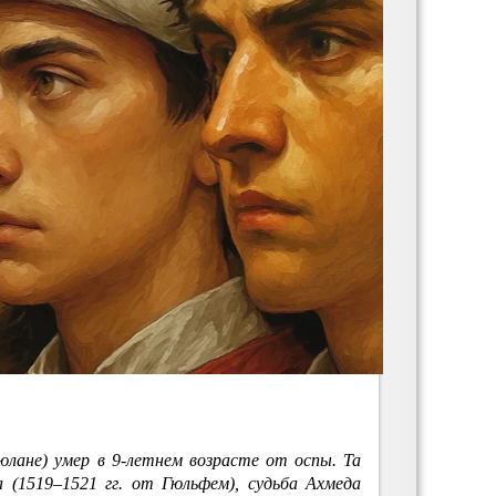
юлане) умер в 9-летнем возрасте от оспы. Та
 (1519–1521 гг. от Гюльфем), судьба Ахмеда