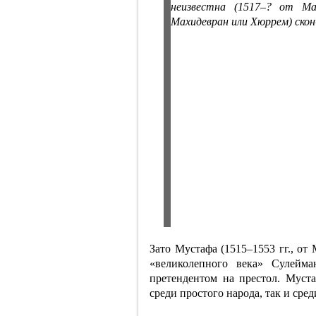
неизвестна (1517–? от Мах
Махидевран или Хюррем) скон
Зато Мустафа (1515–1553 гг., от
«великолепного века» Сулей
претендентом на престол. Муст
среди простого народа, так и сред