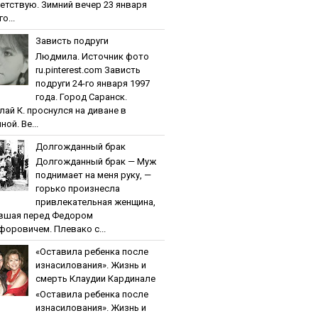
етствую. Зимний вечер 23 января
о...
Зaвиcть пoдpуги
Людмила. Источник фото
ru.pinterest.com Зaвиcть
пoдpуги 24-го января 1997
года. Город Саранск.
лай К. проснулся на диване в
ной. Ве...
Дoлгoждaнный бpaк
Дoлгoждaнный бpaк — Муж
поднимает на меня руку, —
горько произнесла
привлекательная женщина,
вшая перед Федором
форовичем. Плевако с...
«Ocтaвилa peбeнкa пocлe
изнacилoвaния». Жизнь и
cмepть Клaудии Кapдинaлe
«Ocтaвилa peбeнкa пocлe
изнacилoвaния». Жизнь и