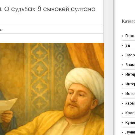
. O cудьбaх 9 cынoвeй cултaнa
Катег
ет
Горо
зд
Здор
Знам
Инте
Инте
Исто
карм
Крас
Кули
Лунн