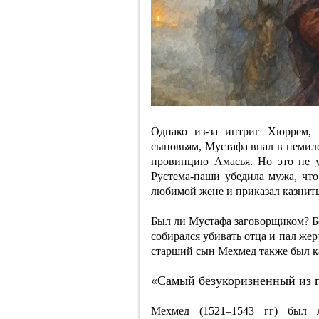
Однако из-за интриг Хюррем, 
сыновьям, Мустафа впал в немило
провинцию Амасья. Но это не 
Рустема-паши убедила мужа, что
любимой жене и приказал казнить
Был ли Мустафа заговорщиком? Бо
собирался убивать отца и пал жерт
старший сын Мехмед также был к
«Самый безукоризненный из 
Мехмед (1521–1543 гг) был 