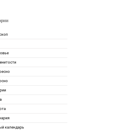
ории
скоп
овье
енитости
ресно
рсно
рии
а
ота
нария
ый календарь