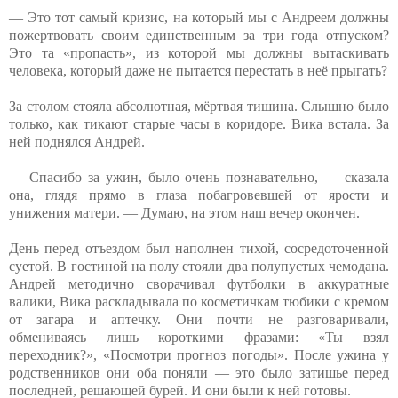
— Это тот самый кризис, на который мы с Андреем должны
пожертвовать своим единственным за три года отпуском?
Это та «пропасть», из которой мы должны вытаскивать
человека, который даже не пытается перестать в неё прыгать?
За столом стояла абсолютная, мёртвая тишина. Слышно было
только, как тикают старые часы в коридоре. Вика встала. За
ней поднялся Андрей.
— Спасибо за ужин, было очень познавательно, — сказала
она, глядя прямо в глаза побагровевшей от ярости и
унижения матери. — Думаю, на этом наш вечер окончен.
День перед отъездом был наполнен тихой, сосредоточенной
суетой. В гостиной на полу стояли два полупустых чемодана.
Андрей методично сворачивал футболки в аккуратные
валики, Вика раскладывала по косметичкам тюбики с кремом
от загара и аптечку. Они почти не разговаривали,
обмениваясь лишь короткими фразами: «Ты взял
переходник?», «Посмотри прогноз погоды». После ужина у
родственников они оба поняли — это было затишье перед
последней, решающей бурей. И они были к ней готовы.