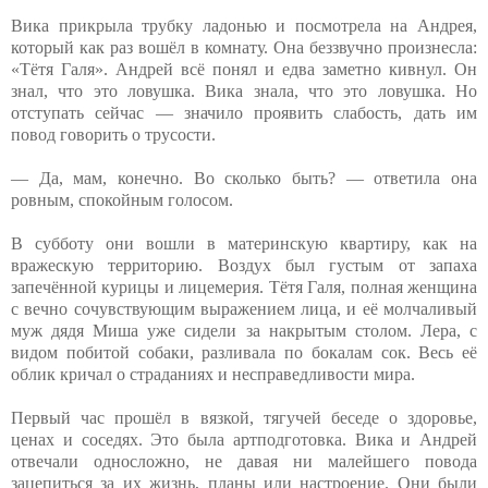
Вика прикрыла трубку ладонью и посмотрела на Андрея,
который как раз вошёл в комнату. Она беззвучно произнесла:
«Тётя Галя». Андрей всё понял и едва заметно кивнул. Он
знал, что это ловушка. Вика знала, что это ловушка. Но
отступать сейчас — значило проявить слабость, дать им
повод говорить о трусости.
— Да, мам, конечно. Во сколько быть? — ответила она
ровным, спокойным голосом.
В субботу они вошли в материнскую квартиру, как на
вражескую территорию. Воздух был густым от запаха
запечённой курицы и лицемерия. Тётя Галя, полная женщина
с вечно сочувствующим выражением лица, и её молчаливый
муж дядя Миша уже сидели за накрытым столом. Лера, с
видом побитой собаки, разливала по бокалам сок. Весь её
облик кричал о страданиях и несправедливости мира.
Первый час прошёл в вязкой, тягучей беседе о здоровье,
ценах и соседях. Это была артподготовка. Вика и Андрей
отвечали односложно, не давая ни малейшего повода
зацепиться за их жизнь, планы или настроение. Они были