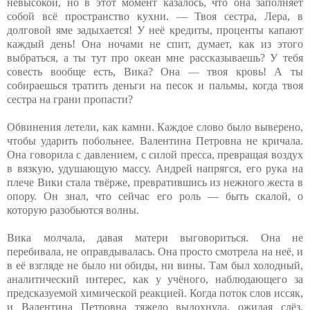
невысокой, но в этот момент казалось, что она заполняет
собой всё пространство кухни. — Твоя сестра, Лера, в
долговой яме задыхается! У неё кредиты, проценты капают
каждый день! Она ночами не спит, думает, как из этого
выбраться, а ты тут про океан мне рассказываешь? У тебя
совесть вообще есть, Вика? Она — твоя кровь! А ты
собираешься тратить деньги на песок и пальмы, когда твоя
сестра на грани пропасти?
Обвинения летели, как камни. Каждое слово было выверено,
чтобы ударить побольнее. Валентина Петровна не кричала.
Она говорила с давлением, с силой пресса, превращая воздух
в вязкую, удушающую массу. Андрей напрягся, его рука на
плече Вики стала твёрже, превратившись из нежного жеста в
опору. Он знал, что сейчас его роль — быть скалой, о
которую разобьются волны.
Вика молчала, давая матери выговориться. Она не
перебивала, не оправдывалась. Она просто смотрела на неё, и
в её взгляде не было ни обиды, ни вины. Там был холодный,
аналитический интерес, как у учёного, наблюдающего за
предсказуемой химической реакцией. Когда поток слов иссяк,
и Валентина Петровна тяжело выдохнула, ожидая слёз,