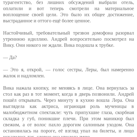
турагентство, без лишних обсуждений выбрали отель,
оплатили и вот теперь смотрели на материальное
воплощение своей цели. Это было их общее достижение,
выстраданное и оттого ещё более ценное.
Настойчивый, требовательный трезвон домофона разорвал
утреннюю идиллию. Андрей вопросительно посмотрел на
Вику. Они никого не ждали. Вика подошла к трубке.
— Да?
— Это я, открой, — голос сестры, Леры, был намеренно
жалок и надломлен.
Вика нажала кнопку, не меняясь в лице. Она вернулась за
стол как раз в тот момент, когда в дверь позвонили. Андрей
пошёл открывать. Через минуту в кухню вошла Лера. Она
выглядела как актриса, играющая роль мученицы в
малобюджетном спектакле: чуть припухшие глаза, скорбная
складка у губ, поникшие плечи. При этом маникюр был
свежим, а от волос пахло дорогим салонным уходом. Она
остановилась на пороге, её взгляд упал на билеты, и лицо
исказилось так, словно она увидела змею.