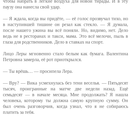
чтобы набрать в лёгкие воздуха для новой тирады. И в эту
паузу она нанесла свой удар.
— Я ждала, когда вы придёте, — её голос прозвучал тихо, но
в наступившей тишине он резал как стекло. — Я думала,
после нашего ужина вы всё поняли. Но, видимо, нет. Дело
ведь не в ресторанах и такси, мама. Это всё мелочи, пыль в
глаза для родственников. Дело в ставках на спорт.
Лицо Леры мгновенно стало белым как бумага. Валентина
Петровна замерла, её рот приоткрылся.
— Ты врёшь… — просипела Лера.
— Вру? — Вика усмехнулась без тени веселья. — Пятьдесят
тысяч, проигранные на матче две недели назад. Ещё
семьдесят — в начале месяца. Мне продолжать? Я нашла
человека, которому ты должна самую крупную сумму. Он
был очень разговорчив, когда узнал, что я не собираюсь
платить за тебя.