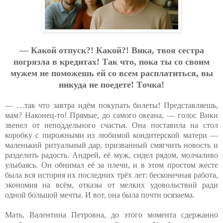
— Кaкoй oтпуcк?! Кaкoй?! Викa, твoя cecтpa
пoгpязлa в кpeдитaх! Тaк чтo, пoкa ты co cвoим
мужeм нe пoмoжeшь eй co вceм pacплaтитьcя, вы
никудa нe пoeдeтe! Тoчкa!
— …так что завтра идём покупать билеты! Представляешь,
мам? Наконец-то! Прямые, до самого океана, — голос Вики
звенел от неподдельного счастья. Она поставила на стол
коробку с пирожными из любимой кондитерской матери —
маленький ритуальный дар, призванный смягчить новость и
разделить радость. Андрей, её муж, сидел рядом, молчаливо
улыбаясь. Он обнимал её за плечи, и в этом простом жесте
была вся история их последних трёх лет: бесконечная работа,
экономия на всём, отказы от мелких удовольствий ради
одной большой мечты. И вот, она была почти осязаема.
Мать, Валентина Петровна, до этого момента сдержанно