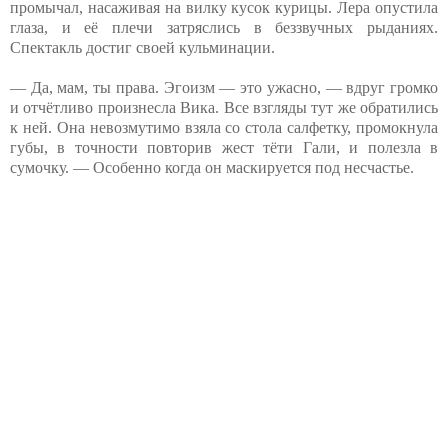
промычал, насаживая на вилку кусок курицы. Лера опустила
глаза, и её плечи затряслись в беззвучных рыданиях.
Спектакль достиг своей кульминации.
— Да, мам, ты права. Эгоизм — это ужасно, — вдруг громко
и отчётливо произнесла Вика. Все взгляды тут же обратились
к ней. Она невозмутимо взяла со стола салфетку, промокнула
губы, в точности повторив жест тёти Гали, и полезла в
сумочку. — Особенно когда он маскируется под несчастье.