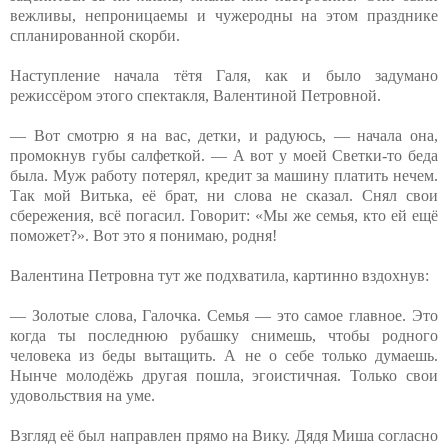
вежливы, непроницаемы и чужеродны на этом празднике
спланированной скорби.
Наступление начала тётя Галя, как и было задумано
режиссёром этого спектакля, Валентиной Петровной.
— Вот смотрю я на вас, детки, и радуюсь, — начала она,
промокнув губы салфеткой. — А вот у моей Светки-то беда
была. Муж работу потерял, кредит за машину платить нечем.
Так мой Витька, её брат, ни слова не сказал. Снял свои
сбережения, всё погасил. Говорит: «Мы же семья, кто ей ещё
поможет?». Вот это я понимаю, родня!
Валентина Петровна тут же подхватила, картинно вздохнув:
— Золотые слова, Галочка. Семья — это самое главное. Это
когда ты последнюю рубашку снимешь, чтобы родного
человека из беды вытащить. А не о себе только думаешь.
Нынче молодёжь другая пошла, эгоистичная. Только свои
удовольствия на уме.
Взгляд её был направлен прямо на Вику. Дядя Миша согласно