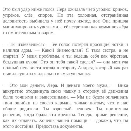
Это был удар ниже пояса. Лера ожидала чего угодно: криков,
упрёков, слёз, споров. Но эта холодная, отстранённая
деловитость выбивала у неё почву из-под ног. Она пришла
манипулировать чувствами, а её встретили как коммивояжёра
с сомнительным товаром.
— Ты издеваешься? — её голос потерял просящие нотки и
налился ядом. — Какой бизнес-план? Я твоя сестра, а не
стартап! У меня проблемы, а ты ведёшь себя как чёрствая,
бездушная кукла! Это он тебя такой сделал? — она метнула
полный ненависти взгляд в сторону Андрея, который как раз
ставил сушиться идеально вымытую чашку.
— Это мои деньги, Лера. И деньги моего мужа, — Вика
аккуратно отодвинула свою чашку в сторону, её движения
были точными и выверенными. — Мы не будем оплачивать
твои ошибки из своего кармана только потому, что у нас
общие родители. Ты взрослый человек. Ты принимала
решения, когда брала эти кредиты. Теперь прими решение,
как их отдавать. Хочешь нашей помощи — докажи, что ты
этого достойна. Предоставь документы.