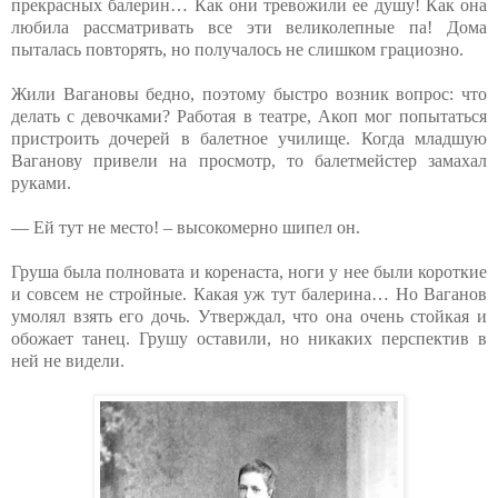
прекрасных балерин… Как они тревожили ее душу! Как она
любила рассматривать все эти великолепные па! Дома
пыталась повторять, но получалось не слишком грациозно.
Жили Вагановы бедно, поэтому быстро возник вопрос: что
делать с девочками? Работая в театре, Акоп мог попытаться
пристроить дочерей в балетное училище. Когда младшую
Ваганову привели на просмотр, то балетмейстер замахал
руками.
— Ей тут не место! – высокомерно шипел он.
Груша была полновата и коренаста, ноги у нее были короткие
и совсем не стройные. Какая уж тут балерина… Но Ваганов
умолял взять его дочь. Утверждал, что она очень стойкая и
обожает танец. Грушу оставили, но никаких перспектив в
ней не видели.