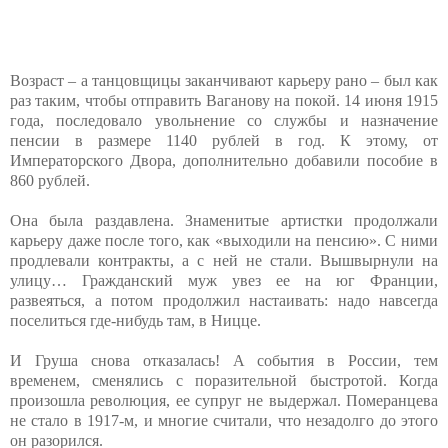
Возраст – а танцовщицы заканчивают карьеру рано – был как
раз таким, чтобы отправить Ваганову на покой. 14 июня 1915
года, последовало увольнение со службы и назначение
пенсии в размере 1140 рублей в год. К этому, от
Императорского Двора, дополнительно добавили пособие в
860 рублей.
Она была раздавлена. Знаменитые артистки продолжали
карьеру даже после того, как «выходили на пенсию». С ними
продлевали контракты, а с ней не стали. Вышвырнули на
улицу… Гражданский муж увез ее на юг Франции,
развеяться, а потом продолжил настаивать: надо навсегда
поселиться где-нибудь там, в Ницце.
И Груша снова отказалась! А события в России, тем
временем, сменялись с поразительной быстротой. Когда
произошла революция, ее супруг не выдержал. Померанцева
не стало в 1917-м, и многие считали, что незадолго до этого
он разорился.