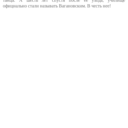
танца. А шесть лет спустя после ее ухода, училище
официально стали называть Вагановским. В честь нее!