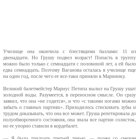
Училище она окончила с блестящими баллами: 11 из
двенадцати. Но Грушу подвел возраст! Попасть в труппу
можно было только с семнадцати с половиной лет, а ей было
едва семнадцать. Поэтому Ваганова осталась в училище еще
на один год, после чего ее все-таки приняли в Мариинку.
Великий балетмейстер Мариус Петипа вылил на Грушу ушат
холодной воды. Разумеется, в переносном смысле. Он сразу
заявил, что она «не годится», и что «с такими ногами можно
забыть о главных партиях». Приходилось стискивать зубы и
трудом доказывать, что она все может. Груша репетировала до
полуобморочного состояния, она знала все партии солисток,
но ее упорно ставили в кордебалет.
— Я была тридцать третьей тенью, — позже со смехом