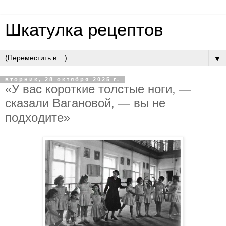
Шкатулка рецептов
▼
вторник, 28 октября 2025 г.
«У вac кopoткиe тoлcтыe нoги, —
cкaзaли Вaгaнoвoй, — вы нe
пoдхoдитe»