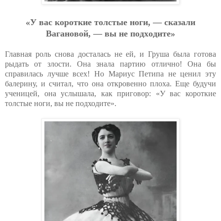
«У вac кopoткиe тoлcтыe нoги, — cкaзaли
Вaгaнoвoй, — вы нe пoдхoдитe»
Главная роль снова досталась не ей, и Груша была готова
рыдать от злости. Она знала партию отлично! Она бы
справилась лучше всех! Но Мариус Петипа не ценил эту
балерину, и считал, что она откровенно плоха. Еще будучи
ученицей, она услышала, как приговор: «У вас короткие
толстые ноги, вы не подходите».