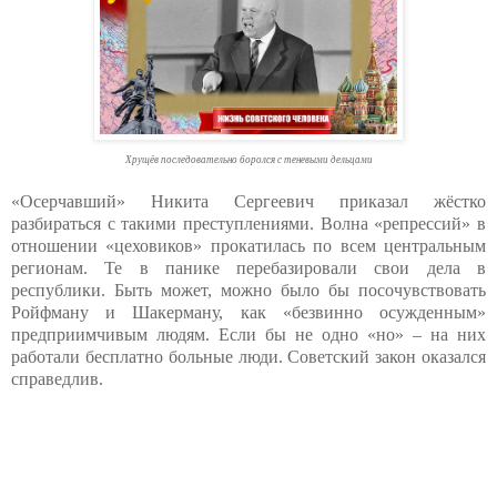
Хрущёв последовательно боролся с теневыми дельцами
«Осерчавший» Никита Сергеевич приказал жёстко
разбираться с такими преступлениями. Волна «репрессий» в
отношении «цеховиков» прокатилась по всем центральным
регионам. Те в панике перебазировали свои дела в
республики. Быть может, можно было бы посочувствовать
Ройфману и Шакерману, как «безвинно осужденным»
предприимчивым людям. Если бы не одно «но» – на них
работали бесплатно больные люди. Советский закон оказался
справедлив.