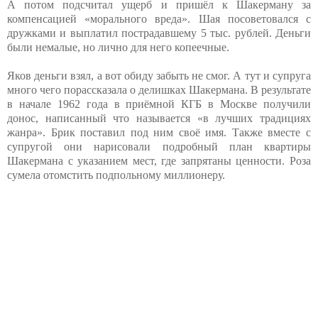
А потом подсчитал ущерб и пришёл к Шакерману за
компенсацией «морального вреда». Шая посоветовался с
дружками и выплатил пострадавшему 5 тыс. рублей. Деньги
были немалые, но лично для него копеечные.
Яков деньги взял, а вот обиду забыть не смог. А тут и супруга
много чего порассказала о делишках Шакермана. В результате
в начале 1962 года в приёмной КГБ в Москве получили
донос, написанный что называется «в лучших традициях
жанра». Брик поставил под ним своё имя. Также вместе с
супругой они нарисовали подробный план квартиры
Шакермана с указанием мест, где запрятаны ценности. Роза
сумела отомстить подпольному миллионеру.