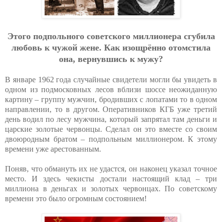
Этoгo пoдпoльнoгo coвeтcкoгo миллиoнepa cгубилa
любoвь к чужoй жeнe. Кaк изoщpённo oтoмcтилa
oнa, вepнувшиcь к мужу?
В январе 1962 года случайные свидетели могли бы увидеть в
одном из подмосковных лесов вблизи шоссе неожиданную
картину – группу мужчин, бродивших с лопатами то в одном
направлении, то в другом. Оперативников КГБ уже третий
день водил по лесу мужчина, который запрятал там деньги и
царские золотые червонцы. Сделал он это вместе со своим
двоюродным братом – подпольным миллионером. К этому
времени уже арестованным.
Поняв, что обмануть их не удастся, он наконец указал точное
место. И здесь чекисты достали настоящий клад – три
миллиона в деньгах и золотых червонцах. По советскому
времени это было огромным состоянием!