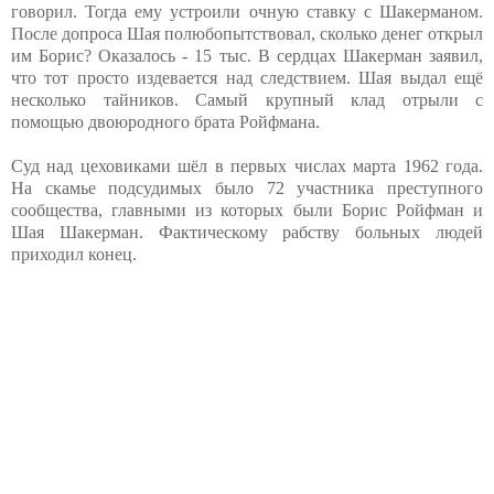
говорил. Тогда ему устроили очную ставку с Шакерманом.
После допроса Шая полюбопытствовал, сколько денег открыл
им Борис? Оказалось - 15 тыс. В сердцах Шакерман заявил,
что тот просто издевается над следствием. Шая выдал ещё
несколько тайников. Самый крупный клад отрыли с
помощью двоюродного брата Ройфмана.
Суд над цеховиками шёл в первых числах марта 1962 года.
На скамье подсудимых было 72 участника преступного
сообщества, главными из которых были Борис Ройфман и
Шая Шакерман. Фактическому рабству больных людей
приходил конец.