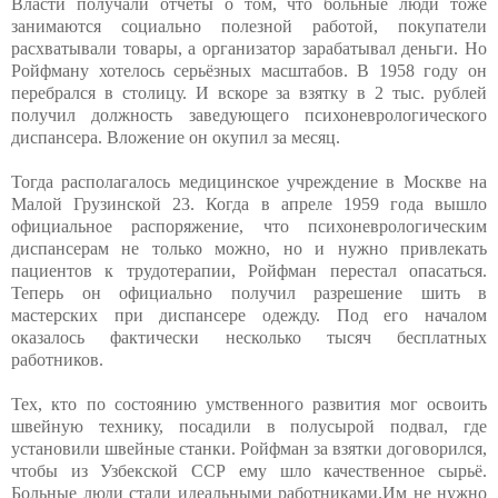
Власти получали отчёты о том, что больные люди тоже
занимаются социально полезной работой, покупатели
расхватывали товары, а организатор зарабатывал деньги. Но
Ройфману хотелось серьёзных масштабов. В 1958 году он
перебрался в столицу. И вскоре за взятку в 2 тыс. рублей
получил должность заведующего психоневрологического
диспансера. Вложение он окупил за месяц.
Тогда располагалось медицинское учреждение в Москве на
Малой Грузинской 23. Когда в апреле 1959 года вышло
официальное распоряжение, что психоневрологическим
диспансерам не только можно, но и нужно привлекать
пациентов к трудотерапии, Ройфман перестал опасаться.
Теперь он официально получил разрешение шить в
мастерских при диспансере одежду. Под его началом
оказалось фактически несколько тысяч бесплатных
работников.
Тех, кто по состоянию умственного развития мог освоить
швейную технику, посадили в полусырой подвал, где
установили швейные станки. Ройфман за взятки договорился,
чтобы из Узбекской ССР ему шло качественное сырьё.
Больные люди стали идеальными работниками.Им не нужно