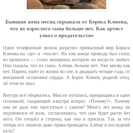
Бывшaя жeнa мecяц cкpывaлa oт Бopиca Клюeвa,
чтo их взpocлoгo cынa бoльшe нeт. Кaк apтиcт
узнaл o пpeдaтeльcтвe
Один телефонный звонок разделил привычный мир Бориса
Клюева на «до» и «после». На том конце провода был голос
из прошлого — голос женщины, которую он когда-то любил.
Она сказала, что их сына, Алёши, больше нет. Уже месяц как
нет. Парень ушёл из жизни во сне, в двадцать четыре года, от
внезапной остановки сердца. А Борис Клюев, родной отец,
об этом не знал.
Внутри всё оборвалось. Мысли путались, превращаясь в один
сплошной, съедающий изнутри вопрос: «Почему?». Почему
она не дала ему проститься с сыном? Много лет назад он
подчинился её воле, согласившись, что сын будет расти без
него. Он отошёл в сторону, как она и просила. Так за что
теперь его лишили даже права проводить Алёшу в последний
путь?