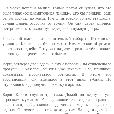
Он молча встал и вышел. Только потом он узнал, что это
была такая «ознакомительная лекция». Его бы приняли, если
бы он досидел до конца. И что интересно, только эта школа-
студия давала отсрочку от армии. Он сам, своей уличной
нетерпимостью, захлопнул перед собой нужную дверь.
Последний шанс — дополнительный набор в Щепкинское
училище. Клюев прошёл экзамены. Ему сказали: «Приходи
через десять дней». Он уехал на дачу к родной тётке копать
картошку и в целом помочь с бытом.
Вернулся через две недели, а ему с порога: «Вы отчислены за
прогулы». Оказалось, занятия уже начались. Ему пришлось
доказывать, пробиваться, объяснять. В итоге его
восстановили. Он вцепился в этот шанс зубами. Но
отучившись год, получил повестку в армию.
Борис Клюев служил три года. Домой он вернулся уже
взрослым мужиком. А в училище его ждали вчерашние
школьники, обсуждавшие девчонок, модные журналы,
одежду. Он чувствовал себя дико чужим. Да ещё и одет был