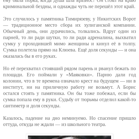
ему была порка, когда душа шла вразнос? Он стоял на краю
криминальной бездны, и однажды чуть не перешёл этот край.
Это случилось у памятника Тимирязеву, у Никитских Ворот
— традиционное место сбора их хулиганской компании.
Обычный день, они дурачились, толкались. Вдруг один из
парней, то ли ради шутки, то ли ради адреналина, выхватил
сумку у проходившей мимо женщины и кинул её в толпу.
Сумка полетела прямо на Клюева. Ещё доля секунды — и она
оказалась бы в его руках.
Но её перехватил стоявший рядом парень и рванул бежать по
площади. Его поймали у «Маяковки». Парню дали год
колонии, что в те времена означало крест на будущем — ни в
институт, ни на приличную работу не возьмут. А Борис
остался стоять у памятника. Он бы тоже побежал, если бы
сумка попала ему в руки. Судьбу от тюрьмы отделил какой-то
сантиметр и доля секунды.
Казалось, падение на дно неминуемо. Но спасение пришло
оттуда, откуда не ждали — из школьного театра.