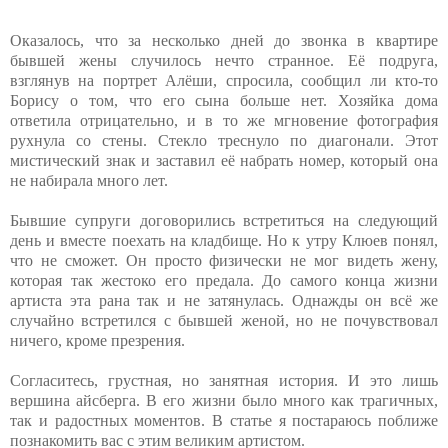
Оказалось, что за несколько дней до звонка в квартире
бывшей жены случилось нечто странное. Её подруга,
взглянув на портрет Алёши, спросила, сообщил ли кто-то
Борису о том, что его сына больше нет. Хозяйка дома
ответила отрицательно, и в то же мгновение фотография
рухнула со стены. Стекло треснуло по диагонали. Этот
мистический знак и заставил её набрать номер, который она
не набирала много лет.
Бывшие супруги договорились встретиться на следующий
день и вместе поехать на кладбище. Но к утру Клюев понял,
что не сможет. Он просто физически не мог видеть жену,
которая так жестоко его предала. До самого конца жизни
артиста эта рана так и не затянулась. Однажды он всё же
случайно встретился с бывшей женой, но не почувствовал
ничего, кроме презрения.
Согласитесь, грустная, но занятная история. И это лишь
вершина айсберга. В его жизни было много как трагичных,
так и радостных моментов. В статье я постараюсь поближе
познакомить вас с этим великим артистом.