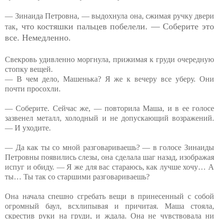
— Зинаида Петровна, — выдохнула она, сжимая ручку двери
, что костяшки пальцев побелели. — Соберите это
так
все. Немедленно.
Свекровь удивленно моргнула, прижимая к груди очередную
стопку вещей.
— В чем дело, Машенька? Я же к вечеру все уберу. Они
почти просохли.
— Соберите. Сейчас же, — повторила Маша, и в ее голосе
зазвенел металл, холодный и не допускающий возражений.
— И уходите.
— Да как ты со мной разговариваешь? — в голосе Зинаиды
Петровны появились слезы, она сделала шаг назад, изображая
испуг и обиду. — Я же для вас стараюсь, как лучше хочу… А
ты… Ты так со старшими разговариваешь?
Она начала спешно сгребать вещи в принесенный с собой
огромный баул, всхлипывая и причитая. Маша стояла,
скрестив руки на груди, и ждала. Она не чувствовала ни