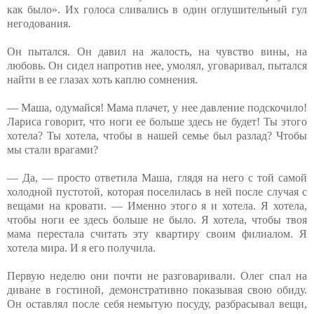
как было». Их голоса сливались в один оглушительный гул
негодования.
Он пытался. Он давил на жалость, на чувство вины, на
любовь. Он сидел напротив нее, умолял, уговаривал, пытался
найти в ее глазах хоть каплю сомнения.
— Маша, одумайся! Мама плачет, у нее давление подскочило!
Лариса говорит, что ноги ее больше здесь не будет! Ты этого
хотела? Ты хотела, чтобы в нашей семье был разлад? Чтобы
мы стали врагами?
— Да, — просто ответила Маша, глядя на него с той самой
холодной пустотой, которая поселилась в ней после случая с
вещами на кровати. — Именно этого я и хотела. Я хотела,
чтобы ноги ее здесь больше не было. Я хотела, чтобы твоя
мама перестала считать эту квартиру своим филиалом. Я
хотела мира. И я его получила.
Первую неделю они почти не разговаривали. Олег спал на
диване в гостиной, демонстративно показывая свою обиду.
Он оставлял после себя немытую посуду, разбрасывал вещи,