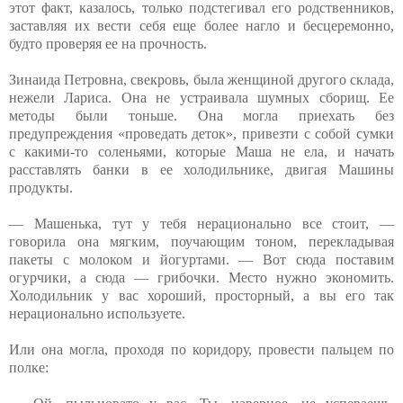
этот факт, казалось, только подстегивал его родственников,
заставляя их вести себя еще более нагло и бесцеремонно,
будто проверяя ее на прочность.
Зинаида Петровна, свекровь, была женщиной другого склада,
нежели Лариса. Она не устраивала шумных сборищ. Ее
методы были тоньше. Она могла приехать без
предупреждения «проведать деток», привезти с собой сумки
с какими-то соленьями, которые Маша не ела, и начать
расставлять банки в ее холодильнике, двигая Машины
продукты.
— Машенька, тут у тебя нерационально все стоит, —
говорила она мягким, поучающим тоном, перекладывая
пакеты с молоком и йогуртами. — Вот сюда поставим
огурчики, а сюда — грибочки. Место нужно экономить.
Холодильник у вас хороший, просторный, а вы его так
нерационально используете.
Или она могла, проходя по коридору, провести пальцем по
полке: