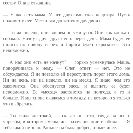
сестру. Она в отчаянии.
— У вас есть мама. У нее двухкомнатная квартира. Пусть
поживет у нее. Места там достаточно для двоих.
— Ты же знаешь, они вдвоем не уживутся. Они как кошка с
собакой. Начнут друг друга есть через день. Мама будет ее
пилить по поводу и без, а Лариса будет огрызаться. Это
невозможно.
— А нас они есть не начнут? — горько усмехнулась Маша,
поворачиваясь к нему. — Олег, ответ — нет. Это не
обсуждается. Я не позволю ей переступить порог этого дома.
Ни на день, ни на неделю, ни на месяц. Я знаю, чем это
закончится. Она обоснуется здесь, и выгнать ее будет
невозможно. Ее «месяц» растянется на полгода, а то и
больше. И мы снова окажемся в том аду, из которого я только
что выбралась.
— Ты стала жестокой, — сказал он тихо, глядя на нее с
упреком, в котором смешались разочарование и обида. — Я
тебя такой не знал. Раньше ты была добрее, отзывчивее.