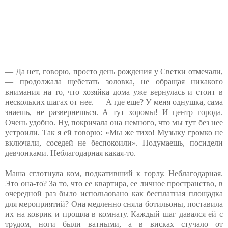
— Да нет, говорю, просто день рождения у Светки отмечали,
— продолжала щебетать золовка, не обращая никакого
внимания на то, что хозяйка дома уже вернулась и стоит в
нескольких шагах от нее. — А где еще? У меня однушка, сама
знаешь, не развернешься. А тут хоромы! И центр города.
Очень удобно. Ну, покричала она немного, что мы тут без нее
устроили. Так я ей говорю: «Мы же тихо! Музыку громко не
включали, соседей не беспокоили». Подумаешь, посидели
девчонками. Неблагодарная какая-то.
Маша сглотнула ком, подкативший к горлу. Неблагодарная.
Это она-то? За то, что ее квартира, ее личное пространство, в
очередной раз было использовано как бесплатная площадка
для мероприятий? Она медленно сняла ботильоны, поставила
их на коврик и прошла в комнату. Каждый шаг давался ей с
трудом, ноги были ватными, а в висках стучало от