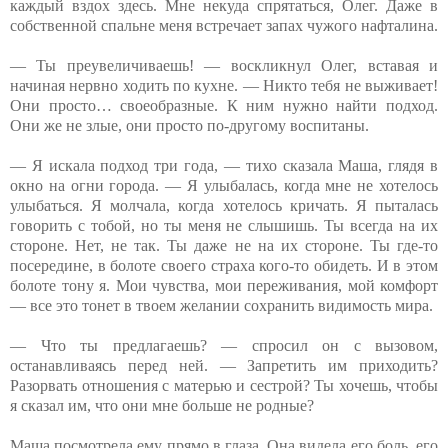
каждый вздох здесь. Мне некуда спрятаться, Олег. Даже в
собственной спальне меня встречает запах чужого нафталина.
— Ты преувеличиваешь! — воскликнул Олег, вставая и
начиная нервно ходить по кухне. — Никто тебя не выживает!
Они просто… своеобразные. К ним нужно найти подход.
Они же не злые, они просто по-другому воспитаны.
— Я искала подход три года, — тихо сказала Маша, глядя в
окно на огни города. — Я улыбалась, когда мне не хотелось
улыбаться. Я молчала, когда хотелось кричать. Я пыталась
говорить с тобой, но ты меня не слышишь. Ты всегда на их
стороне. Нет, не так. Ты даже не на их стороне. Ты где-то
посередине, в болоте своего страха кого-то обидеть. И в этом
болоте тону я. Мои чувства, мои переживания, мой комфорт
— все это тонет в твоем желании сохранить видимость мира.
— Что ты предлагаешь? — спросил он с вызовом,
останавливаясь перед ней. — Запретить им приходить?
Разорвать отношения с матерью и сестрой? Ты хочешь, чтобы
я сказал им, что они мне больше не родные?
Маша посмотрела ему прямо в глаза. Она видела его боль, его