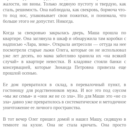
жалости, ни вины. Только ледяную пустоту и твердую, как
сталь, решимость. Она наблюдала, как свекровь, бормоча что-
то под нос, упаковывает свои пожитки, и понимала, что
больше этого не допустит. Никогда.
Когда за свекровью закрылась дверь, Маша прошла по
квартире. Она заглянула в шкаф и обнаружила там коробки с
надписью «Лара, зима». Открыла антресоли — оттуда на нее
посмотрели старые лыжи Олега, которые он не использовал
уже лет десять, но мама заботливо хранила их «на всякий
случай» в квартире невестки. В кладовке стояли банки с
консервацией, которые Зинаида Петровна привезла еще
прошлой осенью.
Ее дом превратился в склад, в перевалочный пункт, в
гостиницу для родственников мужа. И все это под соусом
«мы же семья» и «они же не со зла». Но для Маши это «не со
зла» давно уже превратилось в систематическое и методичное
уничтожение ее личного пространства.
В тот вечер Олег пришел домой и нашел Машу, сидящую в
темноте на кухне. Она не стала кричать. Она просто