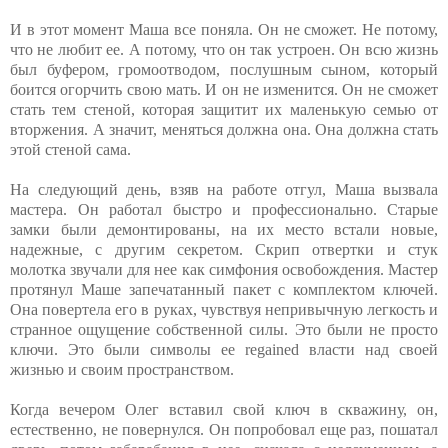
И в этот момент Маша все поняла. Он не сможет. Не потому,
что не любит ее. А потому, что он так устроен. Он всю жизнь
был буфером, громоотводом, послушным сыном, который
боится огорчить свою мать. И он не изменится. Он не сможет
стать тем стеной, которая защитит их маленькую семью от
вторжения. А значит, меняться должна она. Она должна стать
этой стеной сама.
На следующий день, взяв на работе отгул, Маша вызвала
мастера. Он работал быстро и профессионально. Старые
замки были демонтированы, на их место встали новые,
надежные, с другим секретом. Скрип отвертки и стук
молотка звучали для нее как симфония освобождения. Мастер
протянул Маше запечатанный пакет с комплектом ключей.
Она повертела его в руках, чувствуя непривычную легкость и
странное ощущение собственной силы. Это были не просто
ключи. Это были символы ее regained власти над своей
жизнью и своим пространством.
Когда вечером Олег вставил свой ключ в скважину, он,
естественно, не повернулся. Он попробовал еще раз, пошатал