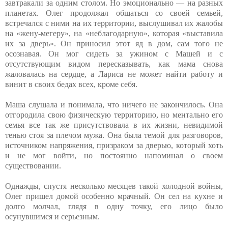
завтракали за одним столом. Но эмоционально — на разных
планетах. Олег продолжал общаться со своей семьей,
встречался с ними на их территории, выслушивал их жалобы
на «жену-мегеру», на «неблагодарную», которая «выставила
их за дверь». Он приносил этот яд в дом, сам того не
осознавая. Он мог сидеть за ужином с Машей и с
отсутствующим видом пересказывать, как мама снова
жаловалась на сердце, а Лариса не может найти работу и
винит в своих бедах всех, кроме себя.
Маша слушала и понимала, что ничего не закончилось. Она
отгородила свою физическую территорию, но ментально его
семья все так же присутствовала в их жизни, невидимой
тенью стоя за плечом мужа. Она была темой для разговоров,
источником напряжения, призраком за дверью, который хоть
и не мог войти, но постоянно напоминал о своем
существовании.
Однажды, спустя несколько месяцев такой холодной войны,
Олег пришел домой особенно мрачный. Он сел на кухне и
долго молчал, глядя в одну точку, его лицо было
осунувшимся и серьезным.