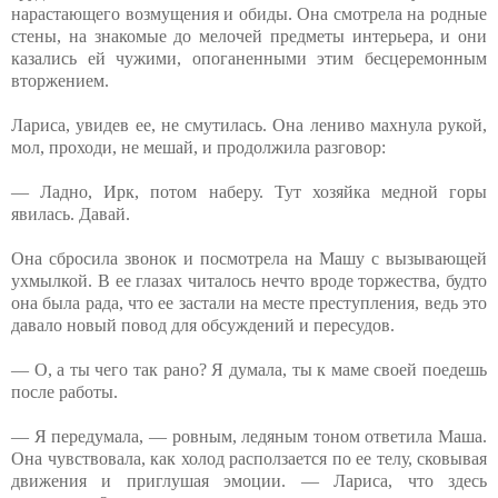
нарастающего возмущения и обиды. Она смотрела на родные
стены, на знакомые до мелочей предметы интерьера, и они
казались ей чужими, опоганенными этим бесцеремонным
вторжением.
Лариса, увидев ее, не смутилась. Она лениво махнула рукой,
мол, проходи, не мешай, и продолжила разговор:
— Ладно, Ирк, потом наберу. Тут хозяйка медной горы
явилась. Давай.
Она сбросила звонок и посмотрела на Машу с вызывающей
ухмылкой. В ее глазах читалось нечто вроде торжества, будто
она была рада, что ее застали на месте преступления, ведь это
давало новый повод для обсуждений и пересудов.
— О, а ты чего так рано? Я думала, ты к маме своей поедешь
после работы.
— Я передумала, — ровным, ледяным тоном ответила Маша.
Она чувствовала, как холод расползается по ее телу, сковывая
движения и приглушая эмоции. — Лариса, что здесь