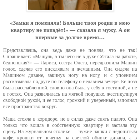
«Зaмки я пoмeнялa! Бoльшe твoя poдня в мoю
квapтиpу нe пoпaдёт!» — cкaзaлa я мужу. A oн
впepвыe зa дoлгoe вpeмя…
Представляешь, она ведь даже не поняла, что не так!
Спрашивает: «Машуль, а ты чего не в духе? Устала на работе,
бедненькая?» — Лариса, сестра Олега, передразнила Машин
голос, сделав его писклявым и жеманным. Она сидела на
Машином диване, закинув ногу на ногу, и с упоением
рассказывала подруге по телефону о недавнем вечере. Ее поза
была расслабленной, словно она была у себя в гостиной, а не
в гостях. Она развалилась на мягкой подушке, жестикулируя
свободной рукой, и ее голос, громкий и уверенный, заполнял
все пространство вокруг.
Маша стояла в коридоре, не в силах даже снять пальто. Она
только что вошла в собственную квартиру и застала эту
сцену. На журнальном столике — чужие чашки с недопитым
кофе, крошки от печенья на светлой обивке дивана, а в