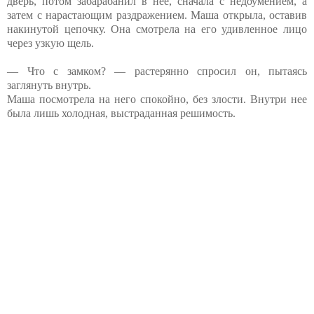
дверь, потом забарабанил в нее, сначала с недоумением, а
затем с нарастающим раздражением. Маша открыла, оставив
накинутой цепочку. Она смотрела на его удивленное лицо
через узкую щель.
— Что с замком? — растерянно спросил он, пытаясь
заглянуть внутрь.
Маша посмотрела на него спокойно, без злости. Внутри нее
была лишь холодная, выстраданная решимость.