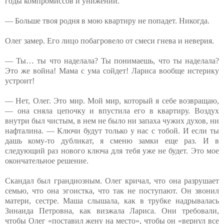
годы компромиссов и унижений.
— Больше твоя родня в мою квартиру не попадет. Никогда.
Олег замер. Его лицо побагровело от смеси гнева и неверия.
— Ты… ты что наделала? Ты понимаешь, что ты наделала?
Это же война! Мама с ума сойдет! Лариса вообще истерику
устроит!
— Нет, Олег. Это мир. Мой мир, который я себе возвращаю,
— она сняла цепочку и впустила его в квартиру. Воздух
внутри был чистым, в нем не было ни запаха чужих духов, ни
нафталина. — Ключи будут только у нас с тобой. И если ты
дашь кому-то дубликат, я сменю замки еще раз. И в
следующий раз нового ключа для тебя уже не будет. Это мое
окончательное решение.
Скандал был грандиозным. Олег кричал, что она разрушает
семью, что она эгоистка, что так не поступают. Он звонил
матери, сестре. Маша слышала, как в трубке надрывалась
Зинаида Петровна, как визжала Лариса. Они требовали,
чтобы Олег «поставил жену на место», чтобы он «вернул все