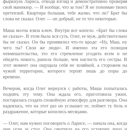
фыркнула Лариса, отводя взгляд и демонстративно проверяя
свой маникюр. — И вообще, что за тон? Я не понимаю твоих
претензий. Квартира большая, тебе жалко, что ли? Брат бы
слова не сказал. Олег — он добрый, не то что некоторые.
Маша молча взяла ключ. Внутри все кипело. «Брат бы слова
не сказал». В этом была вся суть. Олег, ее муж, действительно
бы не сказал. Он бы промямлил что-то вроде: «Ну, Маш, ну
чего ты? Свои же люди». И именно эта его позиция
невмешательства, это его стремление угодить всем и не
обидеть никого, ранила больше, чем наглость его сестры. В
этот момент она ощущала себя не хозяйкой, а сторожем на
чужой территории, которого терпят лишь до поры до
времени.
Вечером, когда Олег вернулся с работы, Маша попыталась
поднять эту тему. Она ждала его, приготовила ужин,
постаралась создать спокойную атмосферу для разговора. Она
надеялась, что на этот раз он услышит ее, поймет ту боль и
раздражение, которые копились месяцами.
— Олег, нам нужно поговорить о Ларисе, — начала она, когда
они сели за стол. Она смотрела на его уставшее лицо и