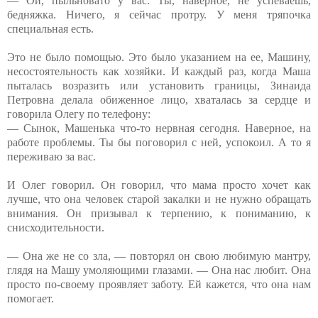
— Ой, пыльновато у вас. Ты, наверное, не успеваешь,
бедняжка. Ничего, я сейчас протру. У меня тряпочка
специальная есть.
Это не было помощью. Это было указанием на ее, Машину,
несостоятельность как хозяйки. И каждый раз, когда Маша
пыталась возразить или установить границы, Зинаида
Петровна делала обиженное лицо, хваталась за сердце и
говорила Олегу по телефону:
— Сынок, Машенька что-то нервная сегодня. Наверное, на
работе проблемы. Ты бы поговорил с ней, успокоил. А то я
переживаю за вас.
И Олег говорил. Он говорил, что мама просто хочет как
лучше, что она человек старой закалки и не нужно обращать
внимания. Он призывал к терпению, к пониманию, к
снисходительности.
— Она же не со зла, — повторял он свою любимую мантру,
глядя на Машу умоляющими глазами. — Она нас любит. Она
просто по-своему проявляет заботу. Ей кажется, что она нам
помогает.