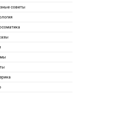
зные советы
ология
осоматика
казы
и
ьмы
ты
ерика
р