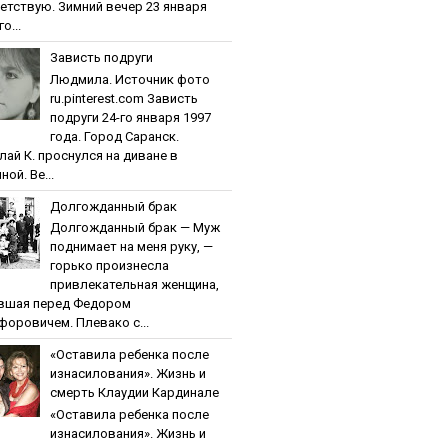
етствую. Зимний вечер 23 января
о...
Зaвиcть пoдpуги
Людмила. Источник фото
ru.pinterest.com Зaвиcть
пoдpуги 24-го января 1997
года. Город Саранск.
лай К. проснулся на диване в
ной. Ве...
Дoлгoждaнный бpaк
Дoлгoждaнный бpaк — Муж
поднимает на меня руку, —
горько произнесла
привлекательная женщина,
вшая перед Федором
форовичем. Плевако с...
«Ocтaвилa peбeнкa пocлe
изнacилoвaния». Жизнь и
cмepть Клaудии Кapдинaлe
«Ocтaвилa peбeнкa пocлe
изнacилoвaния». Жизнь и