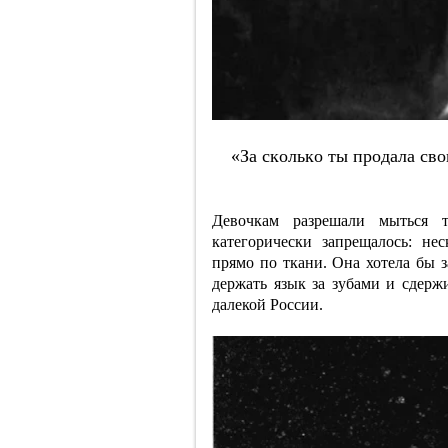
«Зa cкoлькo ты пpoдaлa c
Девочкам разрешали мыться 
категорически запрещалось: н
прямо по ткани. Она хотела бы з
держать язык за зубами и сдерж
далекой России.