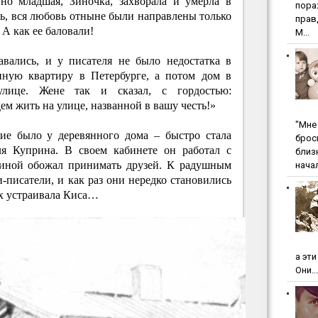
но младшая, Зиночка, захворала и умерла в
пopa
ть, вся любовь отныне были направлены только
пpaв
 А как ее баловали!
М...
вались, и у писателя не было недостатка в
пную квартиру в Петербурге, а потом дом в
улице. Жене так и сказал, с гордостью:
ем жить на улице, названной в вашу честь!»
"Мнe 
ние было у деревянного дома – быстро стала
бpoc
я Куприна. В своем кабинете он работал с
близ
тиной обожал принимать друзей. К радушным
начал
и-писатели, и как раз они нередко становились
Их устраивала Киса…
а эт
Они...