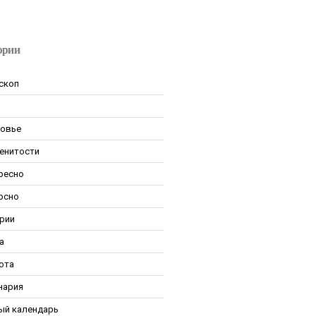
ории
скоп
овье
енитости
ресно
рсно
рии
а
ота
нария
ый календарь