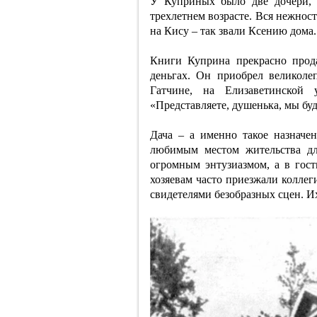
У Куприных было две дочери, 
трехлетнем возрасте. Вся нежнос
на Кису – так звали Ксению дома.
Книги Куприна прекрасно прода
деньгах. Он приобрел великоле
Гатчине, на Елизаветинской 
«Представляете, душенька, мы буд
Дача – а именно такое назначе
любимым местом жительства дл
огромным энтузиазмом, а в гос
хозяевам часто приезжали коллег
свидетелями безобразных сцен. 