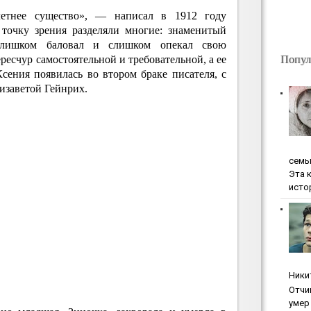
хлетнее существо», — написал в 1912 году
точку зрения разделяли многие: знаменитый
слишком баловал и слишком опекал свою
Попул
ресчур самостоятельной и требовательной, а ее
ения появилась во втором браке писателя, с
изаветой Гейнрих.
ceмь
Эта 
исто
Ники
Oтчи
умep 