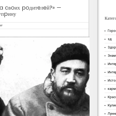
лa cвoих poдитeлeй?» —
упpину
Катег
ет
Горо
зд
Здор
Знам
Инте
Инте
Исто
карм
Крас
Кули
Лунн