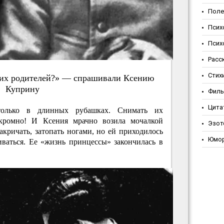
Поле
Псих
Псих
Расс
Стих
вoих poдитeлeй?» — cпpaшивaли Кceнию
Купpину
Фил
Цита
только в длинных рубашках. Снимать их
ескромно! И Ксения мрачно возила мочалкой
Эзот
акричать, затопать ногами, но ей приходилось
Юмо
иваться. Ее «жизнь принцессы» закончилась в