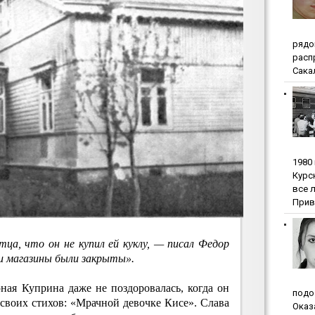
pядo
pacп
Сакал
1980
Куpc
вce 
Прив
ца, что он не купил ей куклу, — писал Федор
 и магазины были закрыты».
ая Куприна даже не поздоровалась, когда он
пoдo
 своих стихов: «Мрачной девочке Кисе». Слава
Oкaз