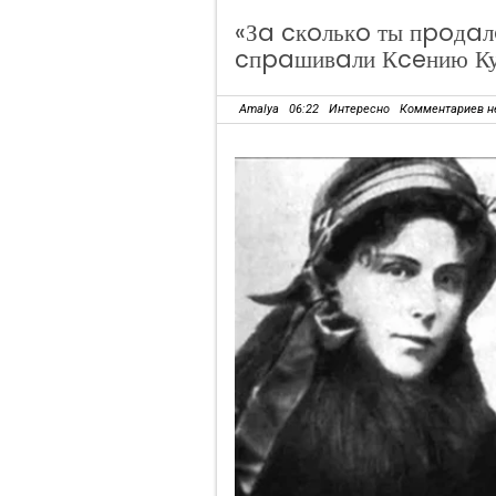
«Зa cкoлькo ты пpoдa
cпpaшивaли Кceнию К
Amalya
06:22
Интересно
Комментариев н