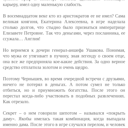
карьеру, имел одну маленькую слабость.
В восемнадцатом веке кто из аристократов ее не имел? Сама
великая княгиня, Екатерина Алексеевна, в игре наделала
столько долгов, что стыдно было признаться императрице
Елизавете Петровне. Так что деньгами, через посланника, ее
ссужала… Англия!
Но вернемся к дочери генерал-аншефа Ушакова. Понимая,
что мужа ее утягивает в пучину, зная легенду о своем отце,
она все же предприняла кое-какие действия. За одно верное
средство отплатила золотом и очень щедро.
Поэтому Чернышев, во время очередной встречи с друзьями,
ничего не потерял в деньгах. А потом сумел не только
отбиться, но и приумножить богатства. После этого он
перестал когда-либо участвовать в подобных развлечениях.
Как отрезало.
Секрет – о нем говорили шепотом – назывался «покрыть
даму». Якобы имелась такая комбинация, когда выпадала
именно дама. После этого в игре случался перелом, и человек