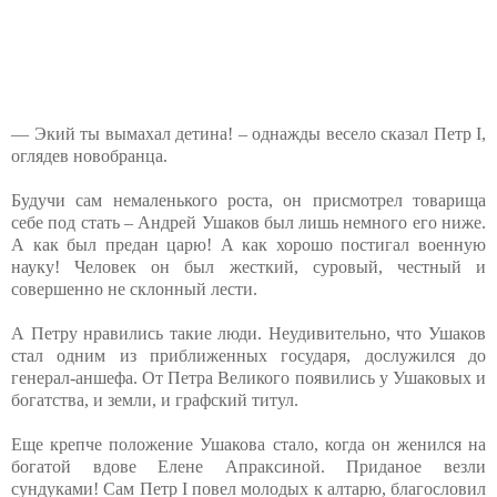
— Экий ты вымахал детина! – однажды весело сказал Петр I,
оглядев новобранца.
Будучи сам немаленького роста, он присмотрел товарища
себе под стать – Андрей Ушаков был лишь немного его ниже.
А как был предан царю! А как хорошо постигал военную
науку! Человек он был жесткий, суровый, честный и
совершенно не склонный лести.
А Петру нравились такие люди. Неудивительно, что Ушаков
стал одним из приближенных государя, дослужился до
генерал-аншефа. От Петра Великого появились у Ушаковых и
богатства, и земли, и графский титул.
Еще крепче положение Ушакова стало, когда он женился на
богатой вдове Елене Апраксиной. Приданое везли
сундуками! Сам Петр I повел молодых к алтарю, благословил