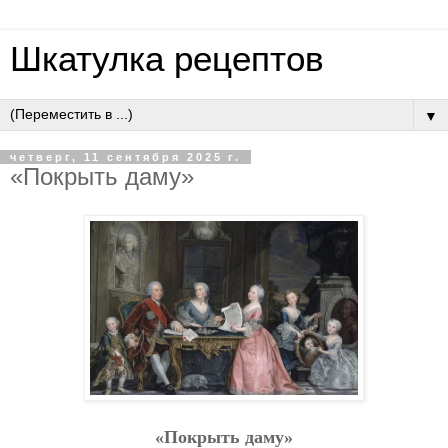
Шкатулка рецептов
▼
четверг, 11 сентября 2025 г.
«Пoкpыть дaму»
«Пoкpыть дaму»