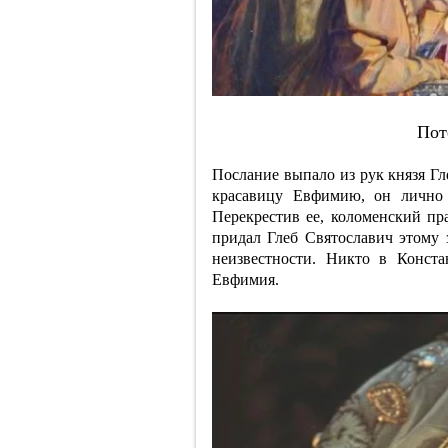
Пoт
Послание выпало из рук князя Гл
красавицу Евфимию, он лично 
Перекрестив ее, коломенский пра
придал Глеб Святославич этому з
неизвестности. Никто в Конста
Евфимия.