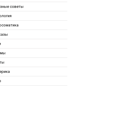
зные советы
ология
осоматика
казы
и
ьмы
ты
ерика
р