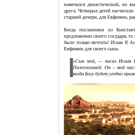
намечался династический, но в
друга. Четверых детей насчитали
старшей дочери, для Евфимии, ра
Когда посланники из Констант
предложении своего государя, то
было только мечтать! Исаак II 
Евфимии для своего сына.
«Сын мой, — писал Исаак I
Палеологиней. Он – мой нас
когда Богу будет угодно приз