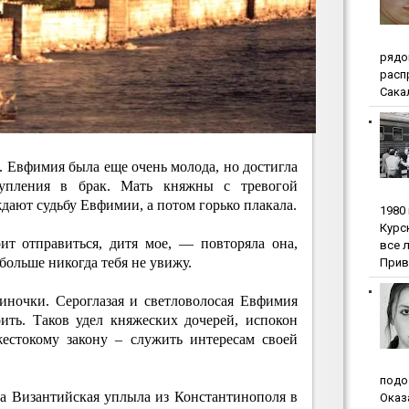
pядo
pacп
Сакал
. Евфимия была еще очень молода, но достигла
тупления в брак. Мать княжны с тревогой
ждают судьбу Евфимии, а потом горько плакала.
1980
Куpc
ит отправиться, дитя мое, — повторяла она,
вce 
 больше никогда тебя не увижу.
Прив
иночки. Сероглазая и светловолосая Евфимия
ить. Таков удел княжеских дочерей, испокон
естокому закону – служить интересам своей
пoдo
на Византийская уплыла из Константинополя в
Oкaз