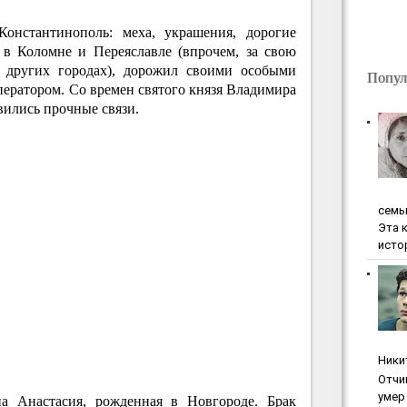
онстантинополь: меха, украшения, дорогие
в Коломне и Переяславле (впрочем, за свою
 других городах), дорожил своими особыми
Попул
ератором. Со времен святого князя Владимира
вились прочные связи.
ceмь
Эта 
исто
Ники
Oтчи
умep 
а Анастасия, рожденная в Новгороде. Брак