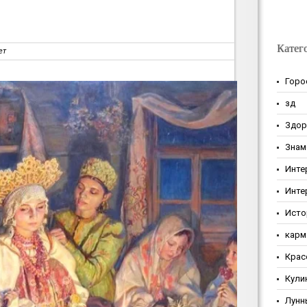
Катег
ет
Горо
зд
Здор
Знам
Инте
Инте
Исто
карм
Крас
Кули
Лунн