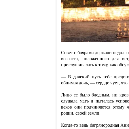
Совет с боярами держали недолго
возраста, положенного для вс
прислушивалась к тому, как обсу
— В далекий путь тебе предсто
обнимая дочь, — сердце чует, что
Лицо ее было бледным, ни кров
слушала мать и пыталась успоко
веков они подчиняются этому ж
родни, своей земли.
Когда-то ведь багрянородная Ан