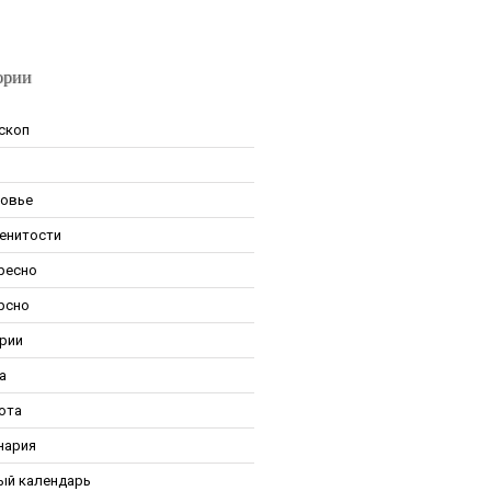
ории
скоп
овье
енитости
ресно
рсно
рии
а
ота
нария
ый календарь