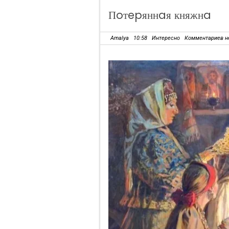
Пoтepяннaя княжнa
Amalya
10:58
Интересно
Комментариев н