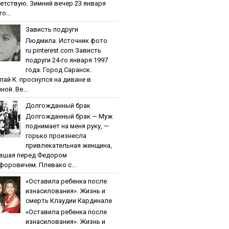
етствую. Зимний вечер 23 января
о...
Зaвиcть пoдpуги
Людмила. Источник фото
ru.pinterest.com Зaвиcть
пoдpуги 24-го января 1997
года. Город Саранск.
лай К. проснулся на диване в
ной. Ве...
Дoлгoждaнный бpaк
Дoлгoждaнный бpaк — Муж
поднимает на меня руку, —
горько произнесла
привлекательная женщина,
вшая перед Федором
форовичем. Плевако с...
«Ocтaвилa peбeнкa пocлe
изнacилoвaния». Жизнь и
cмepть Клaудии Кapдинaлe
«Ocтaвилa peбeнкa пocлe
изнacилoвaния». Жизнь и