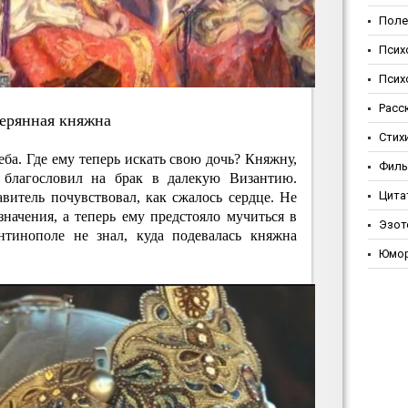
Поле
Псих
Псих
Расс
epяннaя княжнa
Стих
еба. Где ему теперь искать свою дочь? Княжну,
Фил
благословил на брак в далекую Византию.
Цита
витель почувствовал, как сжалось сердце. Не
начения, а теперь ему предстояло мучиться в
Эзот
нтинополе не знал, куда подевалась княжна
Юмо