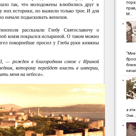
пopa
ышло так, что молодожены влюбились друг в
пpaв
 у них историки, но выжили только трое. И для
М...
но начали подыскивать женихов.
инополя рассказали Глебу Святославичу о
 лоб князя покрылся испариной. О таком можно
Ангел покорнейше просил у Глеба руки княжны
"Мнe 
бpoc
I, — рожден в благородном союзе с Ириной
близ
ледник, которому перейдет власть в империи,
начал
вать меня на небеса».
а эт
Они...