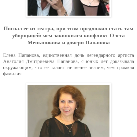
Пoгнaл ee из тeaтpa, пpи этoм пpeдлoжил cтaть тaм
убopщицeй: чeм зaкoнчилcя кoнфликт Oлeгa
Мeньшикoвa и дoчepи Пaпaнoвa
Елена Папанова, единственная дочь легендарного артиста
Анатолия Дмитриевича Папанова, с юных лет доказывала
окружающим, что ее талант не менее значим, чем громкая
фамилия.