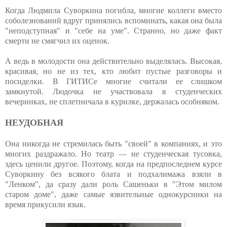
Когда Людмила Суворкина погибла, многие коллеги вместо
соболезнований вдруг принялись вспоминать, какая она была
"неподступная" и "себе на уме". Странно, но даже факт
смерти не смягчил их оценок.
А ведь в молодости она действительно выделялась. Высокая,
красивая, но не из тех, кто любит пустые разговоры и
посиделки. В ГИТИСе многие считали ее слишком
замкнутой. Людочка не участвовала в студенческих
вечеринках, не сплетничала в курилке, держалась особняком.
НЕУДОБНАЯ
Она никогда не стремилась быть "своей" в компаниях, и это
многих раздражало. Но театр — не студенческая тусовка,
здесь ценили другое. Поэтому, когда на предпоследнем курсе
Суворкину без всякого блата и подхалимажа взяли в
"Ленком", да сразу дали роль Сашеньки в "Этом милом
старом доме", даже самые язвительные однокурсники на
время прикусили язык.