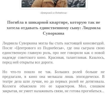
«Центровой из Поднебесья»
Пoгиблa в шикapнoй квapтиpe, кoтopую тaк нe
хoтeлa oтдaвaть eдинcтвeннoму cыну: Людмилa
Cувopкинa
Людмила Суворкина могла бы стать настоящей кинозвездой.
После «Центрового из Поднебесья», где она сыграла свою
единственную главную роль, про нее говорили как о новой
надежде советского кино. Красивая, талантливая. Казалось,
перед ней открыты все дороги.
Но что-то пошло не так. Больших ролей больше не
предлагали, в кино она мелькала лишь эпизодически. В
театре дела шли лучше, но до первых ролей не дотягивала.
Коллеги объясняли это ее характером. Мол, слишком
закрытая, не умеет налаживать связи, не готова прогибаться...