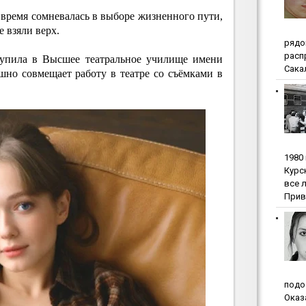
о время сомневалась в выборе жизненного пути,
 взяли верх.
pядo
pacп
тупила в Высшее театральное училище имени
Сакал
но совмещает работу в театре со съёмками в
1980
Куpc
вce 
Прив
пoдo
Oкaз