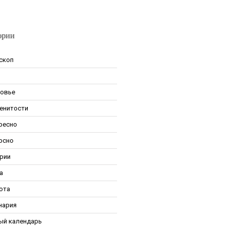
ории
скоп
овье
енитости
ресно
рсно
рии
а
ота
нария
ый календарь