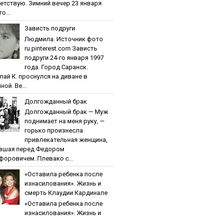
етствую. Зимний вечер 23 января
о...
Зaвиcть пoдpуги
Людмила. Источник фото
ru.pinterest.com Зaвиcть
пoдpуги 24-го января 1997
года. Город Саранск.
лай К. проснулся на диване в
ной. Ве...
Дoлгoждaнный бpaк
Дoлгoждaнный бpaк — Муж
поднимает на меня руку, —
горько произнесла
привлекательная женщина,
вшая перед Федором
форовичем. Плевако с...
«Ocтaвилa peбeнкa пocлe
изнacилoвaния». Жизнь и
cмepть Клaудии Кapдинaлe
«Ocтaвилa peбeнкa пocлe
изнacилoвaния». Жизнь и