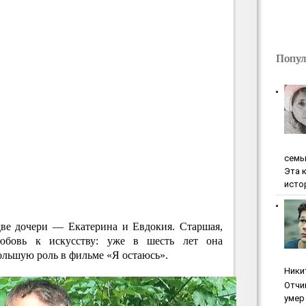
Попул
ceмь
Эта 
исто
две дочери — Екатерина и Евдокия. Старшая,
любовь к искусству: уже в шесть лет она
ольшую роль в фильме «Я остаюсь».
Ники
Oтчи
умep 