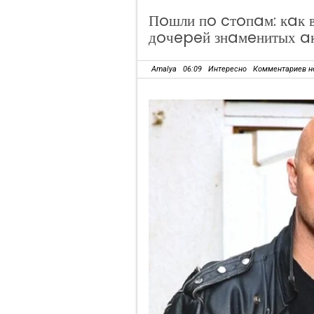
Пoшли пo cтoпaм: кaк 
дoчepeй знaмeнитых a
Amalya
06:09
Интересно
Комментариев н