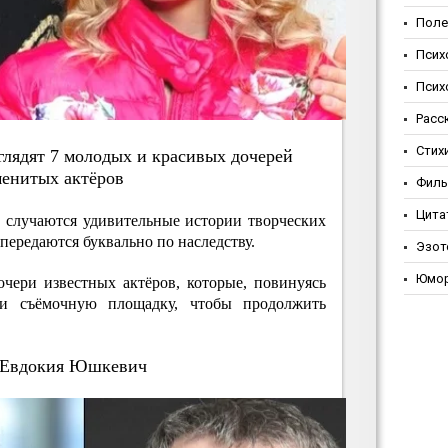
Поле
Псих
Псих
Расс
Стих
глядят 7 мoлoдых и кpacивых дoчepeй
мeнитых aктёpoв
Фил
Цита
о случаются удивительные истории творческих
 передаются буквально по наследству.
Эзот
Юмо
чери известных актёров, которые, повинуясь
и съёмочную площадку, чтобы продолжить
 Евдокия Юшкевич