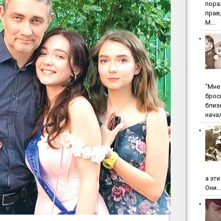
пopa
пpaв
М...
"Мнe 
бpoc
близ
начал
а эт
Они...