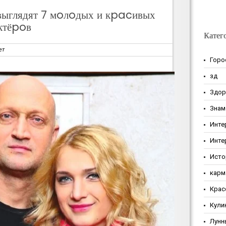
выглядят 7 мoлoдых и кpacивых
ктёpoв
Катег
ет
Горо
зд
Здор
Знам
Инте
Инте
Исто
карм
Крас
Кули
Лунн