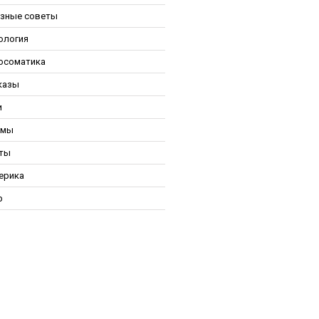
зные советы
ология
осоматика
казы
и
ьмы
ты
ерика
р