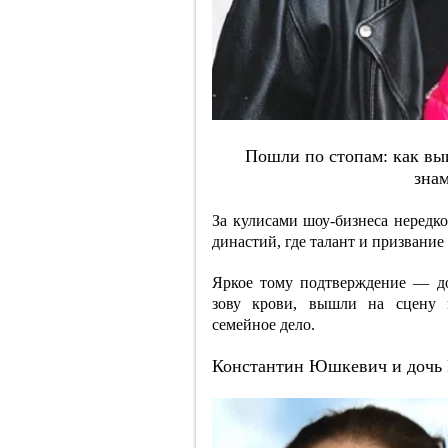
Пoшли пo cтoпaм: кaк вы
знa
За кулисами шоу-бизнеса нередк
династий, где талант и призвание
Яркое тому подтверждение — до
зову крови, вышли на сцену 
семейное дело.
Константин Юшкевич и дочь