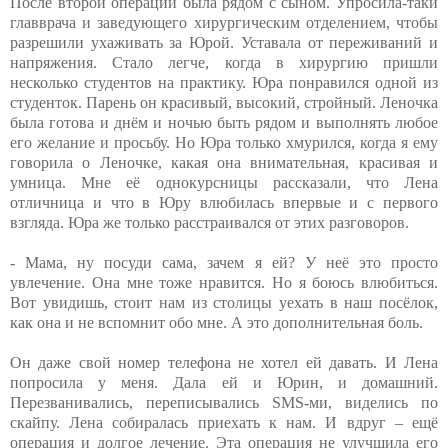
После второй операции была рядом с сыном. Упросила-таки
главврача и заведующего хирургическим отделением, чтобы
разрешили ухаживать за Юрой. Уставала от переживаний и
напряжения. Стало легче, когда в хирургию пришли
несколько студентов на практику. Юра понравился одной из
студенток. Парень он красивый, высокий, стройный. Леночка
была готова и днём и ночью быть рядом и выполнять любое
его желание и просьбу. Но Юра только хмурился, когда я ему
говорила о Леночке, какая она внимательная, красивая и
умница. Мне её однокурсницы рассказали, что Лена
отличница и что в Юру влюбилась впервые и с первого
взгляда. Юра же только расстраивался от этих разговоров.
- Мама, ну посуди сама, зачем я ей? У неё это просто
увлечение. Она мне тоже нравится. Но я боюсь влюбиться.
Вот увидишь, стоит нам из столицы уехать в наш посёлок,
как она и не вспомнит обо мне. А это дополнительная боль.
Он даже свой номер телефона не хотел ей давать. И Лена
попросила у меня. Дала ей и Юрин, и домашний.
Перезванивались, переписывались SMS-ми, виделись по
скайпу. Лена собиралась приехать к нам. И вдруг – ещё
операция и долгое лечение. Эта операция не улучшила его