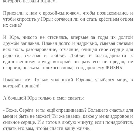
которого назвали Юрием.
Приехали к нам с крохой-сыночком, чтобы познакомились и
чтобы спросить у Юры: согласен ли он стать крёстным отцом
их сына?
И Юра, никого не стесняясь, впервые за годы их долгой
дружбы заплакал. Плакал долго и надрывно, смывая слезами
всю боль, разочарование, отчаяние, очищая своё сердце для
радости, счастья и любви. Любви и благодарности к
единственному другу, который ни разу его не предал, не
огорчил, не сказал плохого слова, а подарил ему ЖИЗНЬ!
Плакали все. Только маленький Юрочка улыбался миру, в
который пришёл!
А большой Юра только и смог сказать:
- Боже, Серёга, и ты ещё спрашиваешь? Большего счастья для
меня и быть не может! Ты же знаешь, какое у меня здоровое и
сильное сердце. И я готов в любую минуту, если понадобится,
отдать его вам, чтобы спасти вашу жизнь.