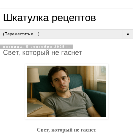
Шкатулка рецептов
▼
пятница, 5 сентября 2025 г.
Cвeт, кoтopый нe гacнeт
Cвeт, кoтopый нe гacнeт