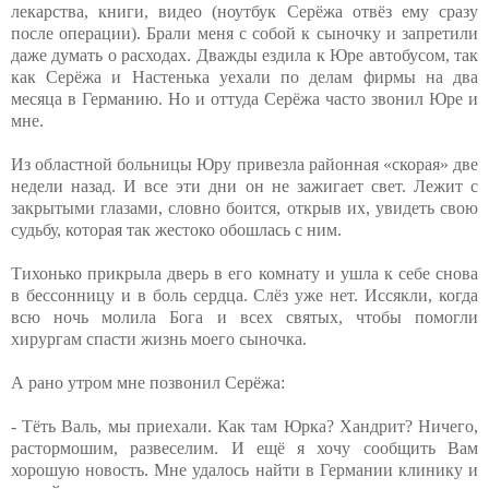
лекарства, книги, видео (ноутбук Серёжа отвёз ему сразу
после операции). Брали меня с собой к сыночку и запретили
даже думать о расходах. Дважды ездила к Юре автобусом, так
как Серёжа и Настенька уехали по делам фирмы на два
месяца в Германию. Но и оттуда Серёжа часто звонил Юре и
мне.
Из областной больницы Юру привезла районная «скорая» две
недели назад. И все эти дни он не зажигает свет. Лежит с
закрытыми глазами, словно боится, открыв их, увидеть свою
судьбу, которая так жестоко обошлась с ним.
Тихонько прикрыла дверь в его комнату и ушла к себе снова
в бессонницу и в боль сердца. Слёз уже нет. Иссякли, когда
всю ночь молила Бога и всех святых, чтобы помогли
хирургам спасти жизнь моего сыночка.
А рано утром мне позвонил Серёжа:
- Тёть Валь, мы приехали. Как там Юрка? Хандрит? Ничего,
растормошим, развеселим. И ещё я хочу сообщить Вам
хорошую новость. Мне удалось найти в Германии клинику и