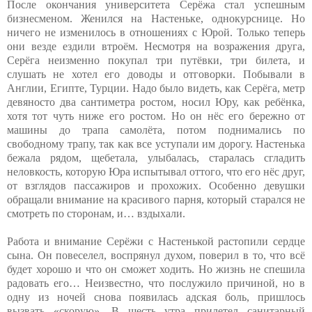
После окончания университета Серёжа стал успешным
бизнесменом. Женился на Настеньке, однокурснице. Но
ничего не изменилось в отношениях с Юрой. Только теперь
они везде ездили втроём. Несмотря на возражения друга,
Серёга неизменно покупал три путёвки, три билета, и
слушать не хотел его доводы и отговорки. Побывали в
Англии, Египте, Турции. Надо было видеть, как Серёга, метр
девяносто два сантиметра ростом, носил Юру, как ребёнка,
хотя тот чуть ниже его ростом. Но он нёс его бережно от
машины до трапа самолёта, потом поднимались по
свободному трапу, так как все уступали им дорогу. Настенька
бежала рядом, щебетала, улыбалась, старалась сгладить
неловкость, которую Юра испытывал оттого, что его нёс друг,
от взглядов пассажиров и прохожих. Особенно девушки
обращали внимание на красивого парня, который старался не
смотреть по сторонам, и… вздыхали.
Работа и внимание Серёжи с Настенькой растопили сердце
сына. Он повеселел, воспрянул духом, поверил в то, что всё
будет хорошо и что он сможет ходить. Но жизнь не спешила
радовать его… Неизвестно, что послужило причиной, но в
одну из ночей снова появилась адская боль, пришлось
вызвать «скорую». В шесть утра прилетел санитарный