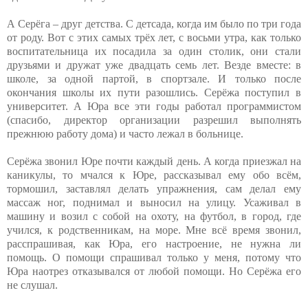
А Серёга – друг детства. С детсада, когда им было по три года
от роду. Вот с этих самых трёх лет, с восьми утра, как только
воспитательница их посадила за один столик, они стали
друзьями и дружат уже двадцать семь лет. Везде вместе: в
школе, за одной партой, в спортзале. И только после
окончания школы их пути разошлись. Серёжа поступил в
университет. А Юра все эти годы работал программистом
(спасибо, директор организации разрешил выполнять
прежнюю работу дома) и часто лежал в больнице.
Серёжа звонил Юре почти каждый день. А когда приезжал на
каникулы, то мчался к Юре, рассказывал ему обо всём,
тормошил, заставлял делать упражнения, сам делал ему
массаж ног, поднимал и выносил на улицу. Усаживал в
машину и возил с собой на охоту, на футбол, в город, где
учился, к родственникам, на море. Мне всё время звонил,
расспрашивая, как Юра, его настроение, не нужна ли
помощь. О помощи спрашивал только у меня, потому что
Юра наотрез отказывался от любой помощи. Но Серёжа его
не слушал.