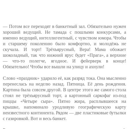
— Потом все переходят в банкетный зал. Обязательно нужен
хороший ведущий. Не тамада с пошлыми конкурсами, а
именно ведущий, интеллигентный, с чувством юмора. Чтобы
и старшему поколению было комфортно, и молодёжь не
скучала. И торт! Трёхъярусный, Вера! Мама обожает
шоколадный, так что нижний ярус будет «Прага», а верхние
— что-то полегче, ягодное. И фейерверк в конце!
Обязательно! Чтобы все вышли на улицу и ахнули!
Слово «праздник» ударило её, как разряд тока. Она мысленно
перенеслась на неделю назад. Пятница. Её день рождения.
Картина была совсем другой. В центре этого же самого стола
стоял не трёхъярусный торт, а картонный саркофаг из-под
пиццы «Четыре сыра». Пятно жира, расплывшееся на
крышке, напоминало уродливую географическую карту
неизвестного континента. Рядом — две пластиковые бутылки
с газировкой. Вот и весь банкет.