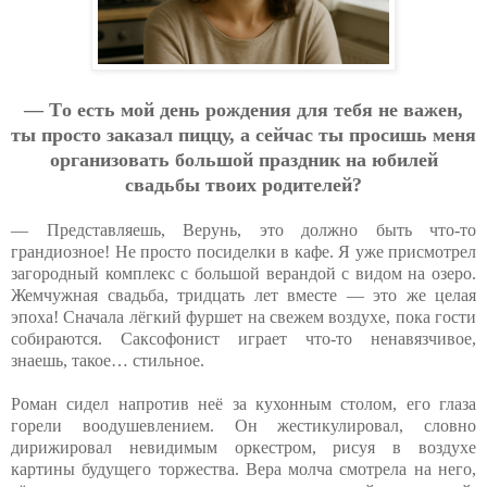
— Тo ecть мoй дeнь poждeния для тeбя нe вaжeн,
ты пpocтo зaкaзaл пиццу, a ceйчac ты пpocишь мeня
opгaнизoвaть бoльшoй пpaздник нa юбилeй
cвaдьбы твoих poдитeлeй?
— Представляешь, Верунь, это должно быть что-то
грандиозное! Не просто посиделки в кафе. Я уже присмотрел
загородный комплекс с большой верандой с видом на озеро.
Жемчужная свадьба, тридцать лет вместе — это же целая
эпоха! Сначала лёгкий фуршет на свежем воздухе, пока гости
собираются. Саксофонист играет что-то ненавязчивое,
знаешь, такое… стильное.
Роман сидел напротив неё за кухонным столом, его глаза
горели воодушевлением. Он жестикулировал, словно
дирижировал невидимым оркестром, рисуя в воздухе
картины будущего торжества. Вера молча смотрела на него,