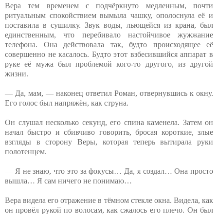
Вера тем временем с подчёркнуто медленным, почти
ритуальным спокойствием вымыла чашку, ополоснула её и
поставила в сушилку. Звук воды, льющейся из крана, был
единственным, что перебивало настойчивое жужжание
телефона. Она действовала так, будто происходящее её
совершенно не касалось. Будто этот взбесившийся аппарат в
руке её мужа был проблемой кого-то другого, из другой
жизни.
— Да, мам, — наконец ответил Роман, отвернувшись к окну.
Его голос был напряжён, как струна.
Он слушал несколько секунд, его спина каменела. Затем он
начал быстро и сбивчиво говорить, бросая короткие, злые
взгляды в сторону Веры, которая теперь вытирала руки
полотенцем.
— Я не знаю, что это за фокусы… Да, я создал… Она просто
вышла… Я сам ничего не понимаю…
Вера видела его отражение в тёмном стекле окна. Видела, как
он провёл рукой по волосам, как сжалось его плечо. Он был