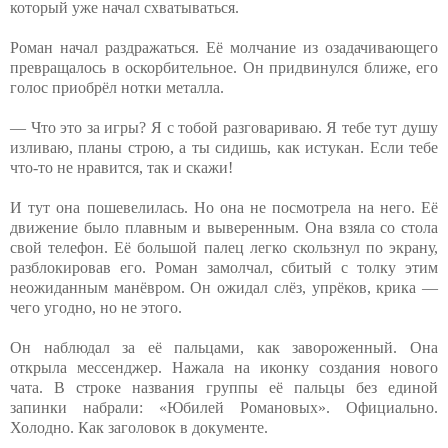
который уже начал схватываться.
Роман начал раздражаться. Её молчание из озадачивающего
превращалось в оскорбительное. Он придвинулся ближе, его
голос приобрёл нотки металла.
— Что это за игры? Я с тобой разговариваю. Я тебе тут душу
изливаю, планы строю, а ты сидишь, как истукан. Если тебе
что-то не нравится, так и скажи!
И тут она пошевелилась. Но она не посмотрела на него. Её
движение было плавным и выверенным. Она взяла со стола
свой телефон. Её большой палец легко скользнул по экрану,
разблокировав его. Роман замолчал, сбитый с толку этим
неожиданным манёвром. Он ожидал слёз, упрёков, крика —
чего угодно, но не этого.
Он наблюдал за её пальцами, как завороженный. Она
открыла мессенджер. Нажала на иконку создания нового
чата. В строке названия группы её пальцы без единой
запинки набрали: «Юбилей Романовых». Официально.
Холодно. Как заголовок в документе.