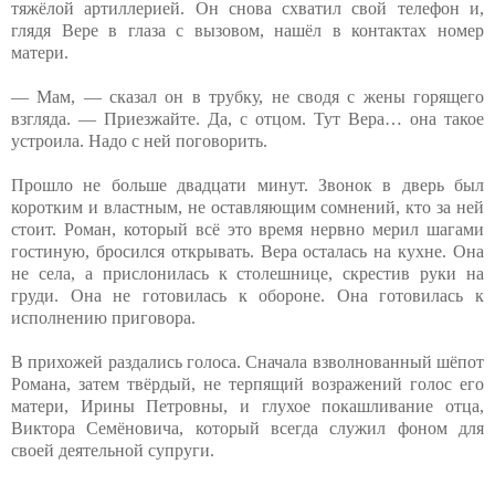
тяжёлой артиллерией. Он снова схватил свой телефон и,
глядя Вере в глаза с вызовом, нашёл в контактах номер
матери.
— Мам, — сказал он в трубку, не сводя с жены горящего
взгляда. — Приезжайте. Да, с отцом. Тут Вера… она такое
устроила. Надо с ней поговорить.
Прошло не больше двадцати минут. Звонок в дверь был
коротким и властным, не оставляющим сомнений, кто за ней
стоит. Роман, который всё это время нервно мерил шагами
гостиную, бросился открывать. Вера осталась на кухне. Она
не села, а прислонилась к столешнице, скрестив руки на
груди. Она не готовилась к обороне. Она готовилась к
исполнению приговора.
В прихожей раздались голоса. Сначала взволнованный шёпот
Романа, затем твёрдый, не терпящий возражений голос его
матери, Ирины Петровны, и глухое покашливание отца,
Виктора Семёновича, который всегда служил фоном для
своей деятельной супруги.