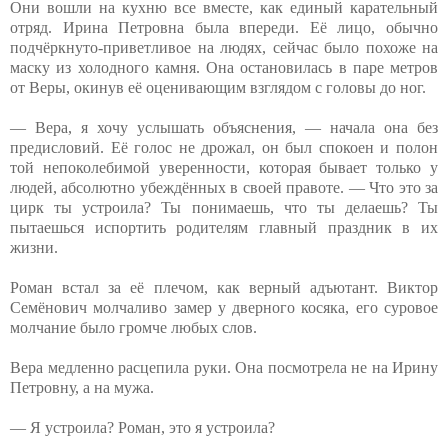
Они вошли на кухню все вместе, как единый карательный
отряд. Ирина Петровна была впереди. Её лицо, обычно
подчёркнуто-приветливое на людях, сейчас было похоже на
маску из холодного камня. Она остановилась в паре метров
от Веры, окинув её оценивающим взглядом с головы до ног.
— Вера, я хочу услышать объяснения, — начала она без
предисловий. Её голос не дрожал, он был спокоен и полон
той непоколебимой уверенности, которая бывает только у
людей, абсолютно убеждённых в своей правоте. — Что это за
цирк ты устроила? Ты понимаешь, что ты делаешь? Ты
пытаешься испортить родителям главный праздник в их
жизни.
Роман встал за её плечом, как верный адъютант. Виктор
Семёнович молчаливо замер у дверного косяка, его суровое
молчание было громче любых слов.
Вера медленно расцепила руки. Она посмотрела не на Ирину
Петровну, а на мужа.
— Я устроила? Роман, это я устроила?