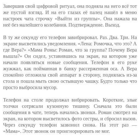
Завершив свой цифровой ритуал, она подняла на него всё тот
же пустой взгляд. И на его глазах её палец нашёл в меню
настроек чата строчку «Выйти из группы». Она нажала на
неё без малейшего колебания. Подтверждение. Выход.
В ту же секунду его телефон завибрировал. Раз. Два. Три. На
экране высветились уведомления. «Лена: Ромочка, что это? А
где Вера?» «Мама Ромы: Роман, что за группа? Почему Вера
вышла?» Он сидел, уставившись на экран, на котором уже
начали появляться новые сообщения. Телефон в его руке
жужжал, как пойманная в банку рассерженная оса. А Вера
спокойно отложила свой аппарат в сторону, поднялась из-за
стола и пошла мыть свою остывшую чашку. Будто только что
просто выбросила мусор.
Телефон на столе продолжал вибрировать. Короткие, злые
толчки сотрясали кухонную тишину. Сначала это были
сообщения в чате, теперь начались звонки. Роман смотрел на
экран, на котором высветилось фото сестры, и сбросил вызов.
Через секунду телефон зазвонил снова. На этот раз —
«Мама». Этот звонок он проигнорировать не мог.