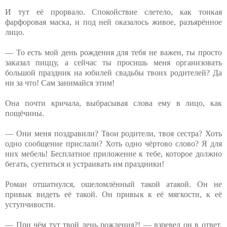
И тут её прорвало. Спокойствие слетело, как тонкая
фарфоровая маска, и под ней оказалось живое, разъярённое
лицо.
— То есть мой день рождения для тебя не важен, ты просто
заказал пиццу, а сейчас ты просишь меня организовать
большой праздник на юбилей свадьбы твоих родителей? Да
ни за что! Сам занимайся этим!
Она почти кричала, выбрасывая слова ему в лицо, как
пощёчины.
— Они меня поздравили? Твои родители, твоя сестра? Хоть
одно сообщение прислали? Хоть одно чёртово слово? Я для
них мебель! Бесплатное приложение к тебе, которое должно
бегать, суетиться и устраивать им праздники!
Роман отшатнулся, ошеломлённый такой атакой. Он не
привык видеть её такой. Он привык к её мягкости, к её
уступчивости.
— При чём тут твой день рождения?! — взревел он в ответ,