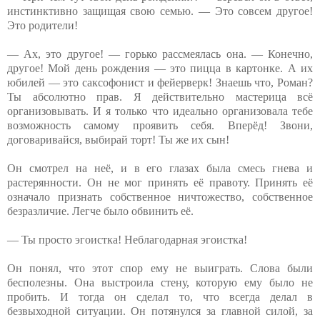
инстинктивно защищая свою семью. — Это совсем другое!
Это родители!
— Ах, это другое! — горько рассмеялась она. — Конечно,
другое! Мой день рождения — это пицца в картонке. А их
юбилей — это саксофонист и фейерверк! Знаешь что, Роман?
Ты абсолютно прав. Я действительно мастерица всё
организовывать. И я только что идеально организовала тебе
возможность самому проявить себя. Вперёд! Звони,
договаривайся, выбирай торт! Ты же их сын!
Он смотрел на неё, и в его глазах была смесь гнева и
растерянности. Он не мог принять её правоту. Принять её
означало признать собственное ничтожество, собственное
безразличие. Легче было обвинить её.
— Ты просто эгоистка! Неблагодарная эгоистка!
Он понял, что этот спор ему не выиграть. Слова были
бесполезны. Она выстроила стену, которую ему было не
пробить. И тогда он сделал то, что всегда делал в
безвыходной ситуации. Он потянулся за главной силой, за