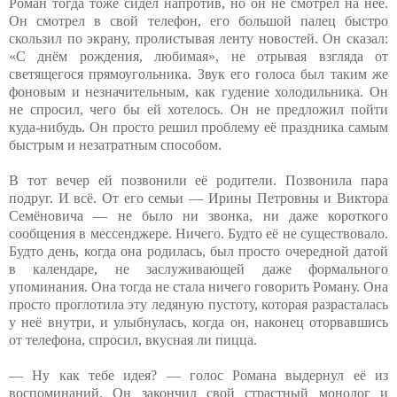
Роман тогда тоже сидел напротив, но он не смотрел на неё.
Он смотрел в свой телефон, его большой палец быстро
скользил по экрану, пролистывая ленту новостей. Он сказал:
«С днём рождения, любимая», не отрывая взгляда от
светящегося прямоугольника. Звук его голоса был таким же
фоновым и незначительным, как гудение холодильника. Он
не спросил, чего бы ей хотелось. Он не предложил пойти
куда-нибудь. Он просто решил проблему её праздника самым
быстрым и незатратным способом.
В тот вечер ей позвонили её родители. Позвонила пара
подруг. И всё. От его семьи — Ирины Петровны и Виктора
Семёновича — не было ни звонка, ни даже короткого
сообщения в мессенджере. Ничего. Будто её не существовало.
Будто день, когда она родилась, был просто очередной датой
в календаре, не заслуживающей даже формального
упоминания. Она тогда не стала ничего говорить Роману. Она
просто проглотила эту ледяную пустоту, которая разрасталась
у неё внутри, и улыбнулась, когда он, наконец оторвавшись
от телефона, спросил, вкусная ли пицца.
— Ну как тебе идея? — голос Романа выдернул её из
воспоминаний. Он закончил свой страстный монолог и