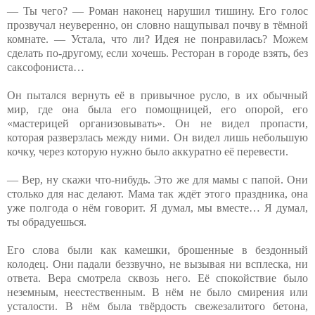
— Ты чего? — Роман наконец нарушил тишину. Его голос
прозвучал неуверенно, он словно нащупывал почву в тёмной
комнате. — Устала, что ли? Идея не понравилась? Можем
сделать по-другому, если хочешь. Ресторан в городе взять, без
саксофониста…
Он пытался вернуть её в привычное русло, в их обычный
мир, где она была его помощницей, его опорой, его
«мастерицей организовывать». Он не видел пропасти,
которая разверзлась между ними. Он видел лишь небольшую
кочку, через которую нужно было аккуратно её перевести.
— Вер, ну скажи что-нибудь. Это же для мамы с папой. Они
столько для нас делают. Мама так ждёт этого праздника, она
уже полгода о нём говорит. Я думал, мы вместе… Я думал,
ты обрадуешься.
Его слова были как камешки, брошенные в бездонный
колодец. Они падали беззвучно, не вызывая ни всплеска, ни
ответа. Вера смотрела сквозь него. Её спокойствие было
неземным, неестественным. В нём не было смирения или
усталости. В нём была твёрдость свежезалитого бетона,