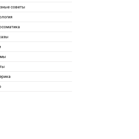
зные советы
ология
осоматика
казы
и
ьмы
ты
ерика
р