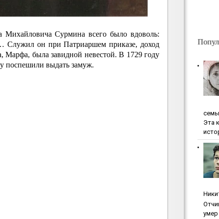
а Михайловича Сурмина всего было вдоволь:
Попул
х… Служил он при Патриаршем приказе, доход
, Марфа, была завидной невестой. В 1729 году
у поспешили выдать замуж.
ceмь
Эта 
исто
Ники
Oтчи
умep 