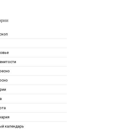
ории
скоп
овье
енитости
ресно
рсно
рии
а
ота
нария
ый календарь