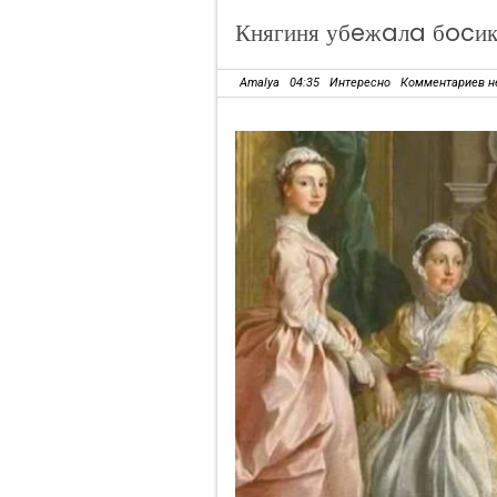
Княгиня убeжaлa бocи
Amalya
04:35
Интересно
Комментариев н