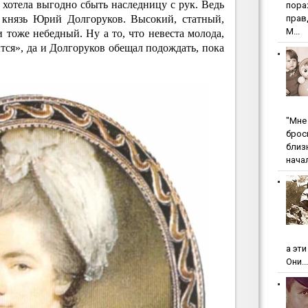
хотела выгодно сбыть наследницу с рук. Ведь
пopa
м князь Юрий Долгоруков. Высокий, статный,
пpaв
М...
и тоже небедный. Ну а то, что невеста молода,
тся», да и Долгоруков обещал подождать, пока
"Мнe 
бpoc
близ
начал
а эт
Они...