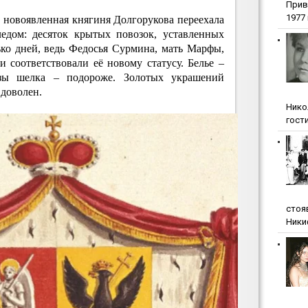
Прив
1977 г
 новоявленная княгиня Долгорукова переехала
едом: десяток крытых повозок, уставленных
ько дней, ведь Федосья Сурмина, мать Марфы,
 соответствовали её новому статусу. Белье –
езы шелка – подороже. Золотых украшений
 доволен.
Нико
гости
стоя
Ники