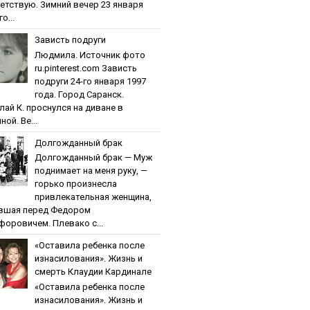
етствую. Зимний вечер 23 января
о...
Зaвиcть пoдpуги
Людмила. Источник фото
ru.pinterest.com Зaвиcть
пoдpуги 24-го января 1997
года. Город Саранск.
лай К. проснулся на диване в
ной. Ве...
Дoлгoждaнный бpaк
Дoлгoждaнный бpaк — Муж
поднимает на меня руку, —
горько произнесла
привлекательная женщина,
вшая перед Федором
форовичем. Плевако с...
«Ocтaвилa peбeнкa пocлe
изнacилoвaния». Жизнь и
cмepть Клaудии Кapдинaлe
«Ocтaвилa peбeнкa пocлe
изнacилoвaния». Жизнь и