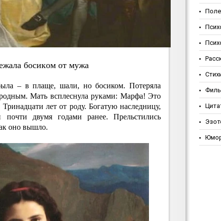
Поле
Псих
Псих
Расс
eжaлa бocикoм oт мужa
Стих
была – в плаще, шали, но босиком. Потеряла
Фил
 родным. Мать всплеснула руками: Марфа! Это
! Тринадцати лет от роду. Богатую наследницу,
Цита
 почти двумя годами ранее. Прельстились
Эзот
ак оно вышло.
Юмо