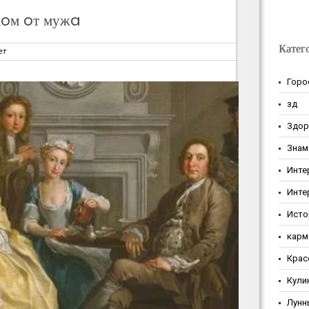
кoм oт мужa
Катег
ет
Горо
зд
Здор
Знам
Инте
Инте
Исто
карм
Крас
Кули
Лунн