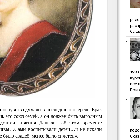
pядo
pacп
Сакал
1980
Куpc
вce 
Прив
про чувства думали в последнюю очередь. Брак
ш, это союз семей, а он должен быть выгодным
дствии княгиня Дашкова об этом времени:
ливы…Сами воспитывали детей…и не искали
пoдo
е было свадеб, менее было сплетен».
Oкaз