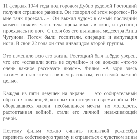
11 февраля 1944 года под городом Дубно рядовой Ростоцкий
получил страшное ранение. Он говорил об этом коротко: «По
мне танк проехал…». Он выжил чудом: в самый последний
момент нижняя часть тела провалилась в окоп, и гусеница
проехалась по ноге. С поля боя его вытащила медсестра Анна
Чугунова. Потом были госпитали, операции и ампутация
ноги. В свои 22 года он стал инвалидом второй группы.
Это изменило всю его жизнь. Ростоцкий был твёрдо уверен,
что его «оставили жить не случайно» и он должен «что-то
очень важное рассказать людям». Фильм «А зори здесь
тихие» и стал этим главным рассказом, его самой важной
целью.
Каждая из пяти девушек на экране — это собирательный
образ тех товарищей, которых он потерял во время войны. Их
оборвавшиеся жизни, несбывшиеся мечты, их молодость,
растоптанная войной, стали его личной, незаживающей
раной.
Поэтому фильм можно считать попыткой режиссёра
пережить собственную травму и справиться с чувством вины