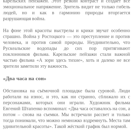
карельских пейзажей. Этот резкий контраст и создаёт всё
эмоциональное напряжение. Зритель видит не только гибель
людей, но и как в гармонию природы вторгается
разрушающая война.
На фоне этой красоты выстрелы и крики звучат особенно
страшно. Война у Ростоцкого — это преступление и против
человека, и против самой природы. Неудивительно, что
Рускеальские водопады до сих пор притягивают
поклонников фильма. Карельские пейзажи стали важной
частью фильма «А зори здесь тихие», хоть и далеко не все
зрители заметили эту важность.
«Два часа на сон»
Обстановка на съёмочной площадке была суровой. Люди
работали на износ, и это, как ни странно, сближало их с
персонажами, которых они играли. Художник фильма
Евгений Штапенко вспоминал: «Два часа оставалось на сон, а
потом – снова на съемки. Мы встречали рассвет и только
тогда понимали, что можно немножко вздремнуть. Места там
удивительной красоты». Такой жёсткий график был нормой.