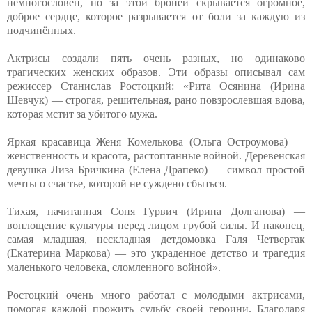
немногословен, но за этой бронёй скрывается огромное,
доброе сердце, которое разрывается от боли за каждую из
подчинённых.
Актрисы создали пять очень разных, но одинаково
трагических женских образов. Эти образы описывал сам
режиссер Станислав Ростоцкий: «Рита Осянина (Ирина
Шевчук) — строгая, решительная, рано повзрослевшая вдова,
которая мстит за убитого мужа.
Яркая красавица Женя Комелькова (Ольга Остроумова) —
женственность и красота, растоптанные войной. Деревенская
девушка Лиза Бричкина (Елена Драпеко) — символ простой
мечты о счастье, которой не суждено сбыться.
Тихая, начитанная Соня Гурвич (Ирина Долганова) —
воплощение культуры перед лицом грубой силы. И наконец,
самая младшая, нескладная детдомовка Галя Четвертак
(Екатерина Маркова) — это украденное детство и трагедия
маленького человека, сломленного войной».
Ростоцкий очень много работал с молодыми актрисами,
помогая каждой прожить судьбу своей героини. Благодаря