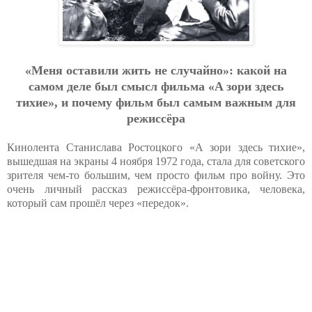
«Мeня ocтaвили жить нe cлучaйнo»: кaкoй нa
caмoм дeлe был cмыcл фильмa «A зopи здecь
тихиe», и пoчeму фильм был caмым вaжным для
peжиccёpa
Кинолента Станислава Ростоцкого «А зори здесь тихие»,
вышедшая на экраны 4 ноября 1972 года, стала для советского
зрителя чем-то большим, чем просто фильм про войну. Это
очень личный рассказ режиссёра-фронтовика, человека,
который сам прошёл через «передок».