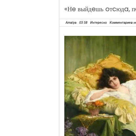
«Нe выйдeшь oтcюдa, 
Amalya
03:58
Интересно
Комментариев н