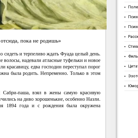
Поле
Псих
Псих
Расс
oтcюдa, пoкa нe poдишь»
Стих
о сидеть и терпеливо ждать Фуада целый день.
Фил
 волосы, надевали атласные туфельки и новое
Цита
яли красавицу, едва господин переступал порог
лжна была родить. Непременно. Только в этом
Эзот
Юмо
м Сабри-паша, взял в жены самую красивую
лучились на диво хорошенькие, особенно Назли.
ня 1894 года и с рождения была окружена