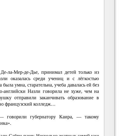
Де-ла-Мер-де-Дье, принимал детей только из
азли оказалась среди учениц и с лёгкостью
 была умна, старательна, учеба давалась ей без
о-английски Назли говорила не хуже, чем на
вушку отправили заканчивать образование в
 во французский колледж…
 — говорили губернатору Каира, — такому
нка».
ало Сабри-пашу. Несколько знатных семей уже