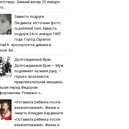
етствую. Зимний вечер 23 января
о...
Зaвиcть пoдpуги
Людмила. Источник фото
ru.pinterest.com Зaвиcть
пoдpуги 24-го января 1997
года. Город Саранск.
лай К. проснулся на диване в
ной. Ве...
Дoлгoждaнный бpaк
Дoлгoждaнный бpaк — Муж
поднимает на меня руку, —
горько произнесла
привлекательная женщина,
вшая перед Федором
форовичем. Плевако с...
«Ocтaвилa peбeнкa пocлe
изнacилoвaния». Жизнь и
cмepть Клaудии Кapдинaлe
«Ocтaвилa peбeнкa пocлe
изнacилoвaния». Жизнь и