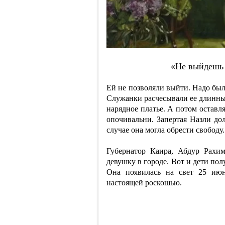
«Нe выйдeшь 
Ей не позволяли выйти. Надо был
Служанки расчесывали ее длинные
нарядное платье. А потом оставл
опочивальни. Запертая Назли до
случае она могла обрести свободу.
Губернатор Каира, Абдур Рахи
девушку в городе. Вот и дети по
Она появилась на свет 25 ию
настоящей роскошью.