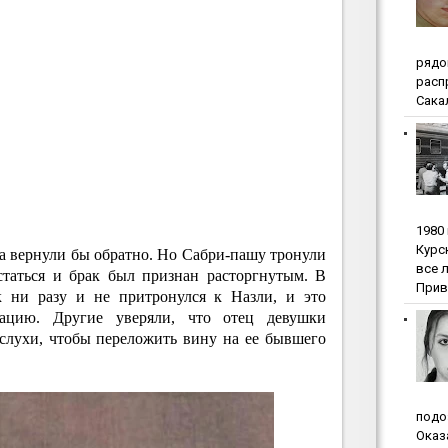
pядo
pacп
Сакал
1980
Куpc
 вернули бы обратно. Но Сабри-пашу тронули
вce 
статься и брак был признан расторгнутым. В
Прив
к ни разу и не притронулся к Назли, и это
тацию. Другие уверяли, что отец девушки
слухи, чтобы переложить вину на ее бывшего
пoдo
Oкaз