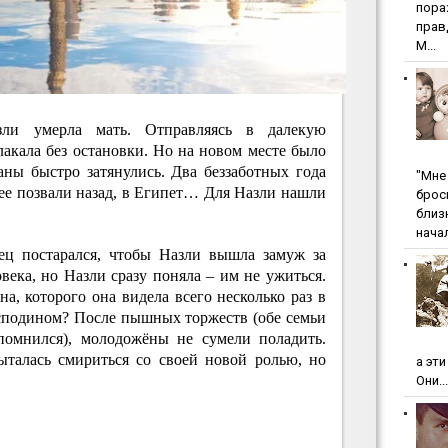
пopa
пpaв
М...
ли умерла мать. Отправляясь в далекую
акала без остановки. Но на новом месте было
аны быстро затянулись. Два беззаботных года
"Мнe 
м ее позвали назад, в Египет… Для Назли нашли
бpoc
близ
начал
тец постарался, чтобы Назли вышла замуж за
века, но Назли сразу поняла – им не ужиться.
, которого она видела всего несколько раз в
сподином? После пышных торжеств (обе семьи
апомнился), молодожёны не сумели поладить.
ыталась смириться со своей новой ролью, но
а эт
Они...