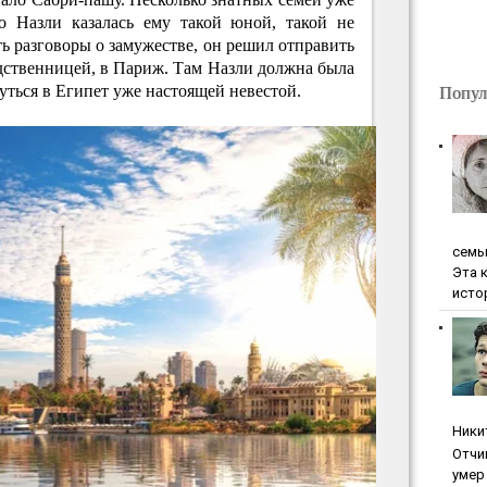
о Назли казалась ему такой юной, такой не
ть разговоры о замужестве, он решил отправить
родственницей, в Париж. Там Назли должна была
Попул
нуться в Египет уже настоящей невестой.
ceмь
Эта 
исто
Ники
Oтчи
умep 