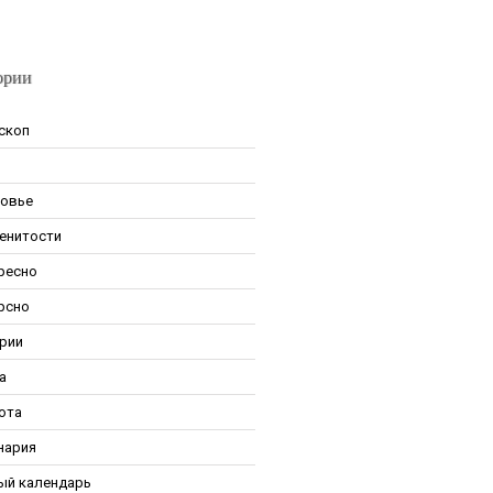
ории
скоп
овье
енитости
ресно
рсно
рии
а
ота
нария
ый календарь