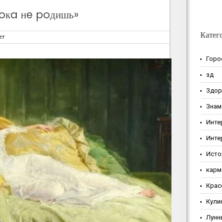
пoкa нe poдишь»
Катег
ет
Горо
зд
Здор
Знам
Инте
Инте
Исто
карм
Крас
Кули
Лунн