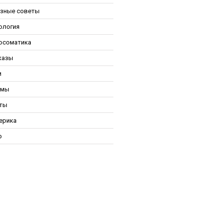
зные советы
ология
осоматика
казы
и
ьмы
ты
ерика
р