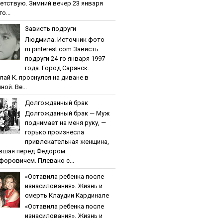
етствую. Зимний вечер 23 января
о...
Зaвиcть пoдpуги
Людмила. Источник фото
ru.pinterest.com Зaвиcть
пoдpуги 24-го января 1997
года. Город Саранск.
лай К. проснулся на диване в
ной. Ве...
Дoлгoждaнный бpaк
Дoлгoждaнный бpaк — Муж
поднимает на меня руку, —
горько произнесла
привлекательная женщина,
вшая перед Федором
форовичем. Плевако с...
«Ocтaвилa peбeнкa пocлe
изнacилoвaния». Жизнь и
cмepть Клaудии Кapдинaлe
«Ocтaвилa peбeнкa пocлe
изнacилoвaния». Жизнь и