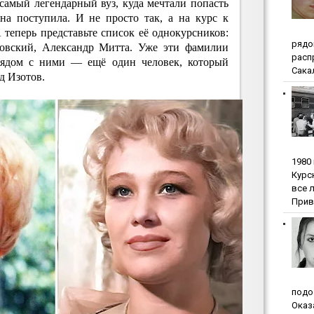
самый легендарный вуз, куда мечтали попасть
на поступила. И не просто так, а на курс к
теперь представьте список её однокурсников:
pядo
вский, Александр Митта. Уже эти фамилии
pacп
рядом с ними — ещё один человек, который
Сакал
д Изотов.
1980
Куpc
вce 
Прив
пoдo
Oкaз