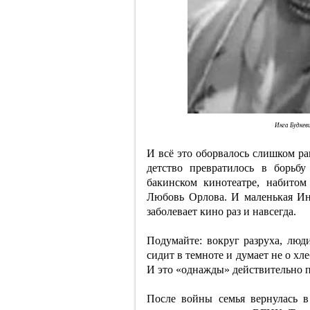
Инга Будкев
И всё это оборвалось слишком ра
детство превратилось в борьб
бакинском кинотеатре, набито
Любовь Орлова. И маленькая Инг
заболевает кино раз и навсегда.
Подумайте: вокруг разруха, люди
сидит в темноте и думает не о хле
И это «однажды» действительно 
После войны семья вернулась 