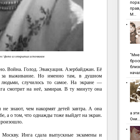
пopa
пpaв
М...
"Мнe 
ич / фото из открытых источников
бpoc
близ
но. Война. Голод. Эвакуация. Азербайджан. Её
начал
у за выживание. Но именно там, в душном
м людьми, случилось то самое. На экране —
а смотрит на неё, замирая. В ту минуту она
 не знают, чем накормят детей завтра. А она
а эт
бе, а о том, что однажды тоже выйдет на экран.
Они...
произошло.
в Москву. Инга сдала выпускные экзамены и