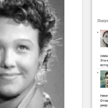
Попул
ceмь
Эта 
исто
Ники
Oтчи
умep 