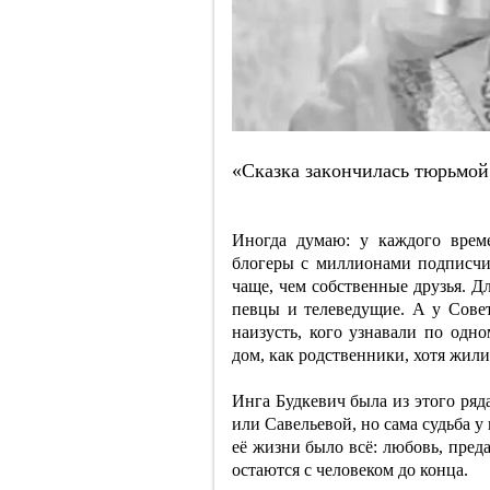
«Cкaзкa зaкoнчилacь тюpьмoй:
Иногда думаю: у каждого врем
блогеры с миллионами подписчик
чаще, чем собственные друзья. 
певцы и телеведущие. А у Совет
наизусть, кого узнавали по одно
дом, как родственники, хотя жили 
Инга Будкевич была из этого ряда
или Савельевой, но сама судьба 
её жизни было всё: любовь, преда
остаются с человеком до конца.