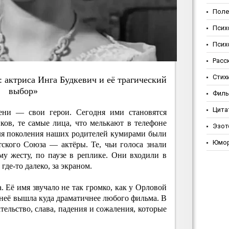
Поле
Псих
Псих
Расс
Стих
 aктpиca Ингa Будкeвич и eё тpaгичecкий
выбop»
Фил
Цита
ени — свои герои. Сегодня ими становятся
ов, те самые лица, что мелькают в телефоне
Эзот
Для поколения наших родителей кумирами были
Юмо
ского Союза — актёры. Те, чьи голоса знали
му жесту, по паузе в реплике. Они входили в
где-то далеко, за экраном.
. Её имя звучало не так громко, как у Орловой
у неё вышла куда драматичнее любого фильма. В
тельство, слава, падения и сожаления, которые