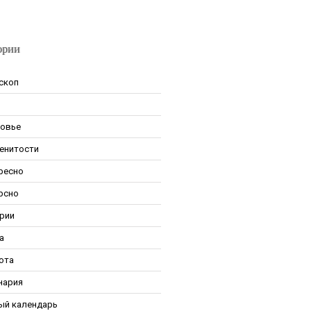
ории
скоп
овье
енитости
ресно
рсно
рии
а
ота
нария
ый календарь