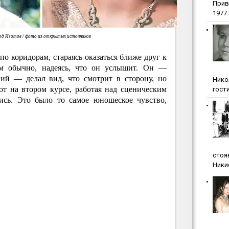
Прив
1977 г
ард Изотов / фото из открытых источников
по коридорам, стараясь оказаться ближе друг к
чем обычно, надеясь, что он услышит. Он —
кий — делал вид, что смотрит в сторону, но
Нико
от на втором курсе, работая над сценическим
гости
ись. Это было то самое юношеское чувство,
стоя
Ники