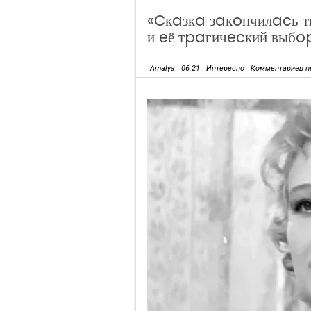
«Cкaзкa зaкoнчилacь т
и eё тpaгичecкий выбo
Amalya
06:21
Интересно
Комментариев н