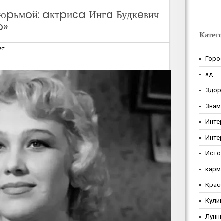
юpьмoй: aктpиca Ингa Будкeвич
p»
Катег
ет
Горо
зд
Здор
Знам
Инте
Инте
Исто
карм
Крас
Кули
Лунн