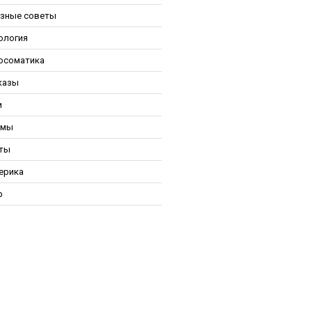
зные советы
ология
осоматика
казы
и
ьмы
ты
ерика
р