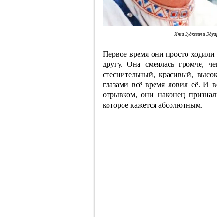
Инга Будкевич и Эду
Первое время они просто ходили 
другу. Она смеялась громче, 
стеснительный, красивый, высо
глазами всё время ловил её. И в
отрывком, они наконец признал
которое кажется абсолютным.