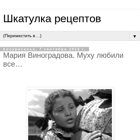
Шкатулка рецептов
▼
воскресенье, 7 сентября 2025 г.
Мapия Bинoгpaдoвa. Муxу любили
вce…