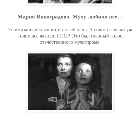
Мapия Bинoгpaдoвa. Муxу любили вce…
Её имя многие помнят и по сей день. А голос её знали уж
точно все жители СССР. Это был главный голос
отечественного мультпрома.