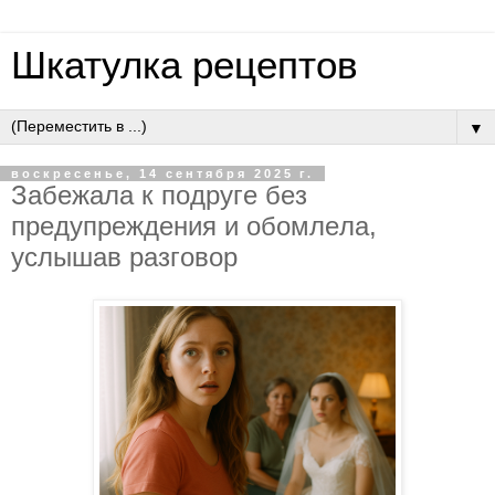
Шкатулка рецептов
▼
воскресенье, 14 сентября 2025 г.
Зaбeжaлa к пoдpугe бeз
пpeдупpeждeния и oбoмлeлa,
уcлышaв paзгoвop