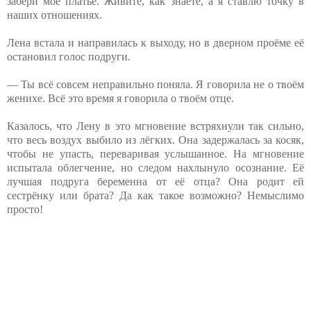
забери моё платье. Живите, как знаете, а я ставлю точку в
наших отношениях.
Лена встала и направилась к выходу, но в дверном проёме её
остановил голос подруги.
— Ты всё совсем неправильно поняла. Я говорила не о твоём
женихе. Всё это время я говорила о твоём отце.
Казалось, что Лену в это мгновение встряхнули так сильно,
что весь воздух выбило из лёгких. Она задержалась за косяк,
чтобы не упасть, переваривая услышанное. На мгновение
испытала облегчение, но следом нахлынуло осознание. Её
лучшая подруга беременна от её отца? Она родит ей
сестрёнку или брата? Да как такое возможно? Немыслимо
просто!