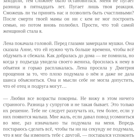
заходили, тем сложнее было остановиться. Меня не пугает
разница в пятнадцать лет. Пугает лишь твоя реакция.
Сможешь ли ты принять нас и позволить быть счастливыми?
После смерти твоей мамы он ни с кем не мог построить
семью, но потом вновь полюбил. Прости, что той самой
женщиной стала я.
Лена покачала головой. Перед глазами замерцали мушки. Она
сказала Анне, что ей нужно чуть больше времени, чтобы всё
обдумать и сбежала. Как добралась до дома — не помнила, но
когда у подъезда увидела своего жениха, бросилась к нему в
объятия и горько расплакалась. Лена просила у Дмитрия
прощения за то, что плохо подумала о нём и даже не дала
шанса объясниться. Она и мысли себе не могла допустить,
что её отец и подруга могут…
— Любви все возрасты покорны. Не вижу в этом ничего
странного. Разница у супругов и не такая бывает. Это только
их решение. Тебе не следует разлучать их, тем более, если у
них появится малыш. Мне жаль, если давал повод усомниться
во мне, раз изначально ты подумала на меня. Впредь
постараюсь сделать всё, чтобы ты ни на секунду не подумала,
что я мог бы изменить тебе с другой, — постарался успокоить