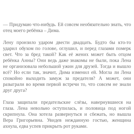
— Придумаю что-нибудь. Ей совсем необязательно знать, что
отец моего ребёнка – Дима.
Лену пронзило ударом двести двадцать. Будто бы кто-то
ударил обухом по голове, оглушил, и перед глазами померк
свет. Что за бред такой? Как её жених может быть отцом
ребёнка Анны? Они ведь даже знакомы не были, пока Лена
не организовала небольшой ужин для друзей. Тогда и вышло
всё? Но если так, значит, Дима изменил ей. Могла ли Лена
спокойно выходить замуж за предателя? А может, они
разыграли во время первой встречи то, что совсем не знали
друг друга?
Глаза защипали предательские слёзы, навернувшиеся на
глаза. Лена невольно оступилась, и половица под ногой
скрипнула. Она хотела развернуться и сбежать, но вышла
Вера Григорьевна. Увидев нежданную гостью, женщина
ахнула, едва успев прикрыть рот руками.