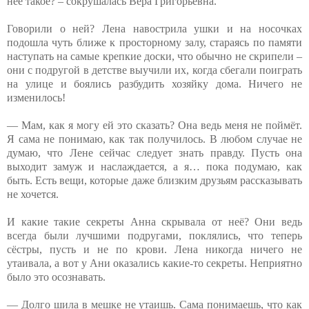
неё такое? – сокрушалась Вера Григорьевна.
Говорили о ней? Лена навострила ушки и на носочках
подошла чуть ближе к просторному залу, стараясь по памяти
наступать на самые крепкие доски, что обычно не скрипели –
они с подругой в детстве выучили их, когда сбегали поиграть
на улице и боялись разбудить хозяйку дома. Ничего не
изменилось!
— Мам, как я могу ей это сказать? Она ведь меня не поймёт.
Я сама не понимаю, как так получилось. В любом случае не
думаю, что Лене сейчас следует знать правду. Пусть она
выходит замуж и наслаждается, а я… пока подумаю, как
быть. Есть вещи, которые даже близким друзьям рассказывать
не хочется.
И какие такие секреты Анна скрывала от неё? Они ведь
всегда были лучшими подругами, поклялись, что теперь
сёстры, пусть и не по крови. Лена никогда ничего не
утаивала, а вот у Ани оказались какие-то секреты. Неприятно
было это осознавать.
— Долго шила в мешке не утаишь. Сама понимаешь, что как