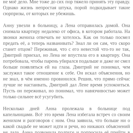
не моё дело. Мне тоже до сих пор тяжело принять эту правду.
Однако жизнь непростая штука, порой подкидывает такие
сюрпризы, от которых не убежишь.
Анну увезли в больницу, а Лена отправилась домой. Она
снимала квартиру недалеко от офиса, в котором работала. На
звонки жениха отвечать не хотелось. Как он только посмел
предать её, а теперь названивать? Знал ли он сам, что скоро
станет отцом? Переживая, что с его невестой что-то не так,
Дмитрий приехал, но Лена не впустила его в квартиру. Она
потребовала, чтобы парень убирался подальше и даже не смел
больше появляться ей на глаза. Дмитрий не понимал, чем
заслужил такое отношение к себе. Он искал объяснения, но
не знал, в чём именно провинился. Решив, что прямо сейчас
лучше не настаивать, Дмитрий дал Лене время успокоиться.
Пусть он переживал, но понимал, что навязчивостью может
только сильнее всё усугубить.
Несколько дней Анна пролежала в больнице под
капельницами. Всё это время Лена избегала встреч со своим
женихом и разговоров с ним. Она заявила, что больше ни о
какой свадьбе не может идти и речи, но никаких объяснений
не дала. Анна позвонила подруге и попросила её прийти в