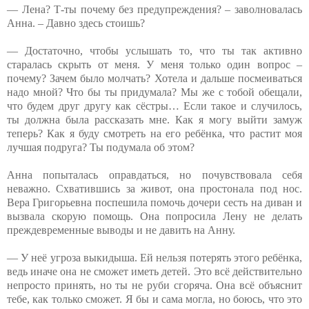
— Лена? Т-ты почему без предупреждения? – заволновалась
Анна. – Давно здесь стоишь?
— Достаточно, чтобы услышать то, что ты так активно
старалась скрыть от меня. У меня только один вопрос –
почему? Зачем было молчать? Хотела и дальше посмеиваться
надо мной? Что бы ты придумала? Мы же с тобой обещали,
что будем друг другу как сёстры… Если такое и случилось,
ты должна была рассказать мне. Как я могу выйти замуж
теперь? Как я буду смотреть на его ребёнка, что растит моя
лучшая подруга? Ты подумала об этом?
Анна попыталась оправдаться, но почувствовала себя
неважно. Схватившись за живот, она простонала под нос.
Вера Григорьевна поспешила помочь дочери сесть на диван и
вызвала скорую помощь. Она попросила Лену не делать
преждевременные выводы и не давить на Анну.
— У неё угроза выкидыша. Ей нельзя потерять этого ребёнка,
ведь иначе она не сможет иметь детей. Это всё действительно
непросто принять, но ты не руби сгоряча. Она всё объяснит
тебе, как только сможет. Я бы и сама могла, но боюсь, что это