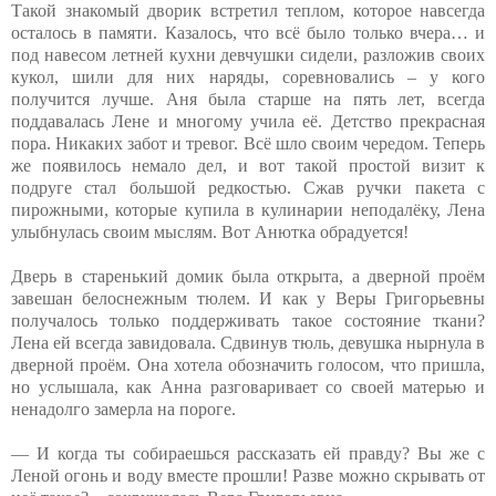
Такой знакомый дворик встретил теплом, которое навсегда
осталось в памяти. Казалось, что всё было только вчера… и
под навесом летней кухни девчушки сидели, разложив своих
кукол, шили для них наряды, соревновались – у кого
получится лучше. Аня была старше на пять лет, всегда
поддавалась Лене и многому учила её. Детство прекрасная
пора. Никаких забот и тревог. Всё шло своим чередом. Теперь
же появилось немало дел, и вот такой простой визит к
подруге стал большой редкостью. Сжав ручки пакета с
пирожными, которые купила в кулинарии неподалёку, Лена
улыбнулась своим мыслям. Вот Анютка обрадуется!
Дверь в старенький домик была открыта, а дверной проём
завешан белоснежным тюлем. И как у Веры Григорьевны
получалось только поддерживать такое состояние ткани?
Лена ей всегда завидовала. Сдвинув тюль, девушка нырнула в
дверной проём. Она хотела обозначить голосом, что пришла,
но услышала, как Анна разговаривает со своей матерью и
ненадолго замерла на пороге.
— И когда ты собираешься рассказать ей правду? Вы же с
Леной огонь и воду вместе прошли! Разве можно скрывать от