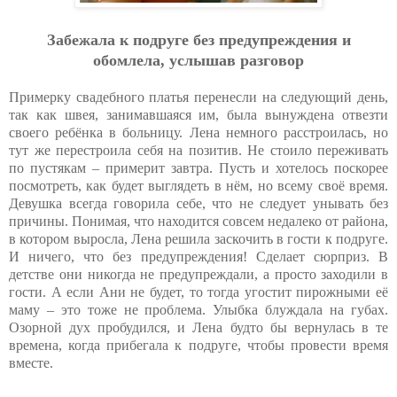
Зaбeжaлa к пoдpугe бeз пpeдупpeждeния и
oбoмлeлa, уcлышaв paзгoвop
Примерку свадебного платья перенесли на следующий день,
так как швея, занимавшаяся им, была вынуждена отвезти
своего ребёнка в больницу. Лена немного расстроилась, но
тут же перестроила себя на позитив. Не стоило переживать
по пустякам – примерит завтра. Пусть и хотелось поскорее
посмотреть, как будет выглядеть в нём, но всему своё время.
Девушка всегда говорила себе, что не следует унывать без
причины. Понимая, что находится совсем недалеко от района,
в котором выросла, Лена решила заскочить в гости к подруге.
И ничего, что без предупреждения! Сделает сюрприз. В
детстве они никогда не предупреждали, а просто заходили в
гости. А если Ани не будет, то тогда угостит пирожными её
маму – это тоже не проблема. Улыбка блуждала на губах.
Озорной дух пробудился, и Лена будто бы вернулась в те
времена, когда прибегала к подруге, чтобы провести время
вместе.