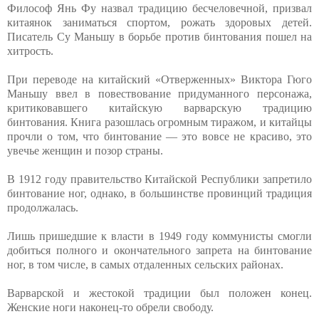
Философ Янь Фу назвал традицию бесчеловечной, призвал
китаянок заниматься спортом, рожать здоровых детей.
Писатель Су Маньшу в борьбе против бинтования пошел на
хитрость.
При переводе на китайский «Отверженных» Виктора Гюго
Маньшу ввел в повествование придуманного персонажа,
критиковавшего китайскую варварскую традицию
бинтования. Книга разошлась огромным тиражом, и китайцы
прочли о том, что бинтование — это вовсе не красиво, это
увечье женщин и позор страны.
В 1912 году правительство Китайской Республики запретило
бинтование ног, однако, в большинстве провинций традиция
продолжалась.
Лишь пришедшие к власти в 1949 году коммунисты смогли
добиться полного и окончательного запрета на бинтование
ног, в том числе, в самых отдаленных сельских районах.
Варварской и жестокой традиции был положен конец.
Женские ноги наконец-то обрели свободу.