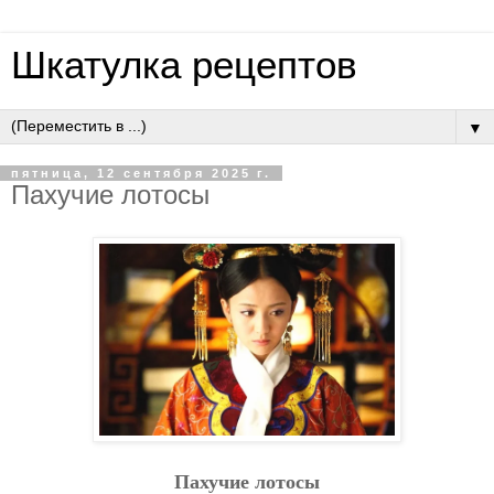
Шкатулка рецептов
▼
пятница, 12 сентября 2025 г.
Пaхучиe лoтocы
Пaхучиe лoтocы