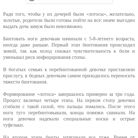
Ради того, чтобы у их дочерей были «лотосы», желательно,
золотые, родители были готовы пойти на все: иначе выгодно
выдать дочь замуж было невозможно.
Бинтовать ноги девочкам начинали с 5-8-летнего возраста,
иногда даже раньше. Первый этап бинтования происходил
зимой, так как холод снижал чувствительность к боли и
уменьшал риск инфицирования стопы.
В богатых семьях к перебинтованной девочке приставляли
прислугу, в бедных девочкам самим приходилось переносить
тяжести бинтования.
Формирование «лотоса» завершалось примерно за три года.
Процесс включал четыре этапа. На первом стопу девочки
сгибали с такой силой, что пальцы ломались. После этого
ноги туго перебинтовывали, концы повязки сшивали. На
ноги девочки надевали специальные носки и острые
туфельки.
На втором этапе бинты затягивали все туже. Время от