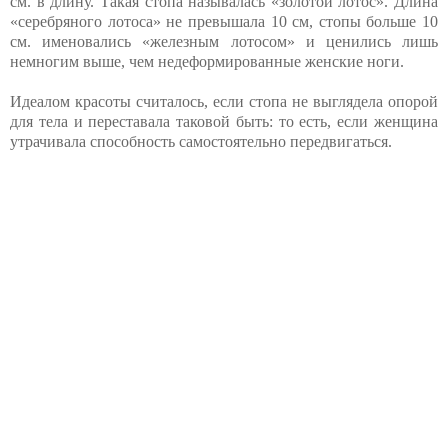
см. в длину. Такая стопа называлась «золотой лотос». Длина
«серебряного лотоса» не превышала 10 см, стопы больше 10
см. именовались «железным лотосом» и ценились лишь
немногим выше, чем недеформированные женские ноги.
Идеалом красоты считалось, если стопа не выглядела опорой
для тела и переставала таковой быть: то есть, если женщина
утрачивала способность самостоятельно передвигаться.