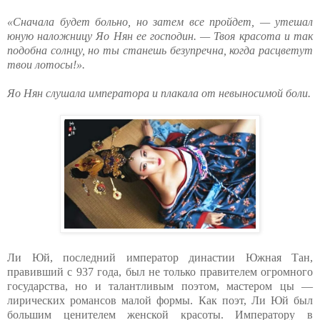
«Сначала будет больно, но затем все пройдет, — утешал
юную наложницу Яо Нян ее господин. — Твоя красота и так
подобна солнцу, но ты станешь безупречна, когда расцветут
твои лотосы!».
Яо Нян слушала императора и плакала от невыносимой боли.
Ли Юй, последний император династии Южная Тан,
правивший с 937 года, был не только правителем огромного
государства, но и талантливым поэтом, мастером цы —
лирических романсов малой формы. Как поэт, Ли Юй был
большим ценителем женской красоты. Императору в