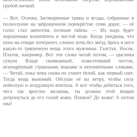
грубой ниткой.
— Вот. Основа. Заговоренные травы и ягоды, собранные в
полнолуние на заброшенном перекрёстке семи дорог, — её
голос стал шепотом, полным тайны. — Их надо будет
хорошенько вскипятить в чистой воде. Когда увидишь, что
пена на отваре почернеет, словно ночь без звёзд, брось в него
какую-то тряпичную вещь этого мужчины. Галстук. Носок.
Платок, например. Вот эти слова читай потом, — цыганка
сунула Владе скомканный, пожелтевший листок,
испещрённый странными знаками и непонятными словами.
— Читай, пока пена снова не станет белой, как первый снег.
Тогда вещь вынимай. Обсуши её на ветру, чтобы силу
небесную и воздушную впитала. А вот чтобы добиться того,
чего так яростно желаешь, ты должна этой вещью
дотронуться до его голой кожи. Поняла? До кожи! А потом
она!