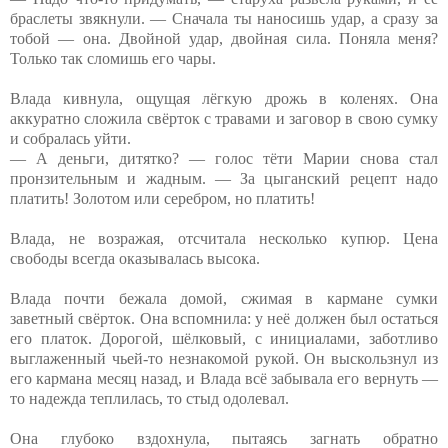
браслеты звякнули. — Сначала ты наносишь удар, а сразу за
тобой — она. Двойной удар, двойная сила. Поняла меня?
Только так сломишь его чары.
Влада кивнула, ощущая лёгкую дрожь в коленях. Она
аккуратно сложила свёрток с травами и заговор в свою сумку
и собралась уйти.
— А деньги, дитятко? — голос тёти Марии снова стал
пронзительным и жадным. — За цыганский рецепт надо
платить! Золотом или серебром, но платить!
Влада, не возражая, отсчитала несколько купюр. Цена
свободы всегда оказывалась высока.
Влада почти бежала домой, сжимая в кармане сумки
заветный свёрток. Она вспомнила: у неё должен был остаться
его платок. Дорогой, шёлковый, с инициалами, заботливо
выглаженный чьей-то незнакомой рукой. Он выскользнул из
его кармана месяц назад, и Влада всё забывала его вернуть —
то надежда теплилась, то стыд одолевал.
Она глубоко вздохнула, пытаясь загнать обратно