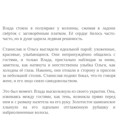
Влада стояла в полумраке у колонны, сжимая в ладони
свёрток с заговорённым платком. Её сердце билось часто-
часто, но в душе царила ледяная решимость.
Станислав и Ольга выглядели идеальной парой: ухоженные,
красивые, улыбающиеся. Они непринуждённо общались с
гостями, и только Влада, пристально наблюдая за ними,
заметила, как натянута и неестественна улыбка Ольги, как
холодны её глаза. Наконец, они отошли в сторону и присели
за небольшой столик. Станислав поднял бокал, что-то говоря
жене, и его лицо сияло самодовольством.
Это был момент. Влада выскользнула из своего укрытия. Она,
извиваясь между гостями, как тень, возникла прямо перед
ним и с размаху налетела на его руку. Золотистое шампанское
хлынуло на его идеально отглаженную рубашку и
набриолиненные волосы.