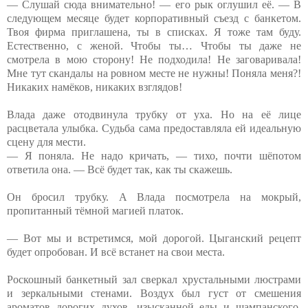
— Слушай сюда внимательно! — его рык оглушил её. — В
следующем месяце будет корпоративный съезд с банкетом.
Твоя фирма приглашена, ты в списках. Я тоже там буду.
Естественно, с женой. Чтобы ты… Чтобы ты даже не
смотрела в мою сторону! Не подходила! Не заговаривала!
Мне тут скандалы на ровном месте не нужны! Поняла меня?!
Никаких намёков, никаких взглядов!
Влада даже отодвинула трубку от уха. Но на её лице
расцветала улыбка. Судьба сама предоставляла ей идеальную
сцену для мести.
— Я поняла. Не надо кричать, — тихо, почти шёпотом
ответила она. — Всё будет так, как ты скажешь.
Он бросил трубку. А Влада посмотрела на мокрый,
пропитанный тёмной магией платок.
— Вот мы и встретимся, мой дорогой. Цыганский рецепт
будет опробован. И всё встанет на свои места.
Роскошный банкетный зал сверкал хрустальными люстрами
и зеркальными стенами. Воздух был густ от смешения
ароматов дорогих духов, изысканной еды и шампанского.