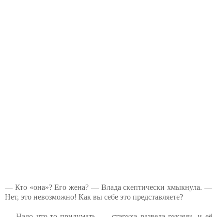
— Кто «она»? Его жена? — Влада скептически хмыкнула. —
Нет, это невозможно! Как вы себе это представляете?
— Надо что-то придумать, — старуха развела руками, и её