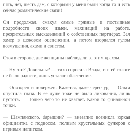
пять, нет, шесть дам, с которыми у меня были когда-то и есть
сейчас романтические связи!
Он продолжал, смакуя самые грязные и постыдные
подробности своих измен, махинаций на работе,
презрительных высказываний о собственных партнёрах. Зал
замер в шоковом оцепенении, а потом взорвался гулом
возмущения, ахами и свистом.
Стоя в стороне, две женщины наблюдали за этим крахом.
— Ну что? Довольны? — тихо спросила Влада, и в её голосе
не было радости, лишь усталое облегчение.
— Опозорен и повержен. Кажется, даже чересчур, — Ольга
опустила глаза. В её душе тоже не было ликования, лишь
пустота. — Только чего-то не хватает. Какой-то финальной
точки.
— Шампанского, барышни? — внезапно возникла юркая
официантка с подносом, полным хрустальных фужеров с
игривым напитком.