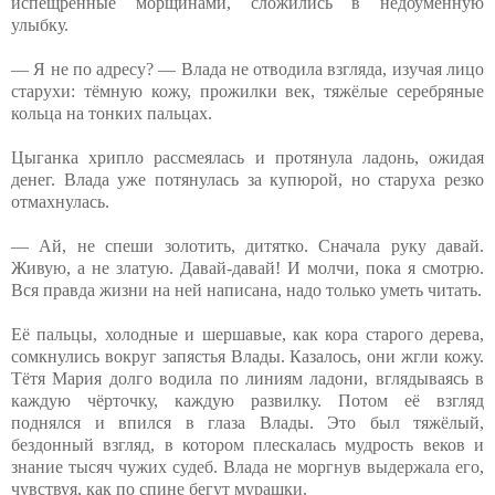
испещрённые морщинами, сложились в недоумённую
улыбку.
— Я не по адресу? — Влада не отводила взгляда, изучая лицо
старухи: тёмную кожу, прожилки век, тяжёлые серебряные
кольца на тонких пальцах.
Цыганка хрипло рассмеялась и протянула ладонь, ожидая
денег. Влада уже потянулась за купюрой, но старуха резко
отмахнулась.
— Ай, не спеши золотить, дитятко. Сначала руку давай.
Живую, а не златую. Давай-давай! И молчи, пока я смотрю.
Вся правда жизни на ней написана, надо только уметь читать.
Её пальцы, холодные и шершавые, как кора старого дерева,
сомкнулись вокруг запястья Влады. Казалось, они жгли кожу.
Тётя Мария долго водила по линиям ладони, вглядываясь в
каждую чёрточку, каждую развилку. Потом её взгляд
поднялся и впился в глаза Влады. Это был тяжёлый,
бездонный взгляд, в котором плескалась мудрость веков и
знание тысяч чужих судеб. Влада не моргнув выдержала его,
чувствуя, как по спине бегут мурашки.