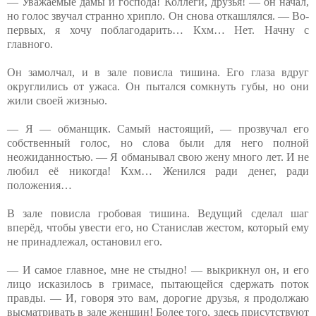
— Уважаемые дамы и господа! Коллеги, друзья! — он начал,
но голос звучал странно хрипло. Он снова откашлялся. — Во-
первых, я хочу поблагодарить… Кхм… Нет. Начну с
главного.
Он замолчал, и в зале повисла тишина. Его глаза вдруг
округлились от ужаса. Он пытался сомкнуть губы, но они
жили своей жизнью.
— Я — обманщик. Самый настоящий, — прозвучал его
собственный голос, но слова были для него полной
неожиданностью. — Я обманывал свою жену много лет. И не
любил её никогда! Кхм… Женился ради денег, ради
положения…
В зале повисла гробовая тишина. Ведущий сделал шаг
вперёд, чтобы увести его, но Станислав жестом, который ему
не принадлежал, остановил его.
— И самое главное, мне не стыдно! — выкрикнул он, и его
лицо исказилось в гримасе, пытающейся сдержать поток
правды. — И, говоря это вам, дорогие друзья, я продолжаю
высматривать в зале женщин! Более того, здесь присутствуют