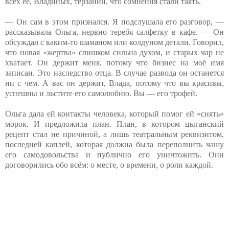
всех её, Владиных, терзаний, что сомнения стали таять.
— Он сам в этом признался. Я подслушала его разговор, —
рассказывала Ольга, нервно теребя салфетку в кафе. — Он
обсуждал с каким-то шаманом или колдуном детали. Говорил,
что новая «жертва» слишком сильна духом, и старых чар не
хватает. Он держит меня, потому что бизнес на моё имя
записан. Это наследство отца. В случае развода он останется
ни с чем. А вас он держит, Влада, потому что вы красивы,
успешны и льстите его самолюбию. Вы — его трофей.
Ольга дала ей контакты человека, который помог ей «снять»
морок. И предложила план. План, в котором цыганский
рецепт стал не причиной, а лишь театральным реквизитом,
последней каплей, которая должна была переполнить чашу
его самодовольства и публично его уничтожить. Они
договорились обо всём: о месте, о времени, о роли каждой.