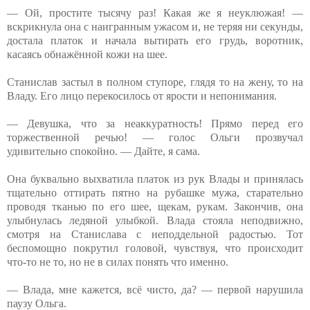
— Ой, простите тысячу раз! Какая же я неуклюжая! —
вскрикнула она с наигранным ужасом и, не теряя ни секунды,
достала платок и начала вытирать его грудь, воротник,
касаясь обнажённой кожи на шее.
Станислав застыл в полном ступоре, глядя то на жену, то на
Владу. Его лицо перекосилось от ярости и непонимания.
— Девушка, что за неаккуратность! Прямо перед его
торжественной речью! — голос Ольги прозвучал
удивительно спокойно. — Дайте, я сама.
Она буквально выхватила платок из рук Влады и принялась
тщательно оттирать пятно на рубашке мужа, старательно
проводя тканью по его шее, щекам, рукам. Закончив, она
улыбнулась ледяной улыбкой. Влада стояла неподвижно,
смотря на Станислава с неподдельной радостью. Тот
беспомощно покрутил головой, чувствуя, что происходит
что-то не то, но не в силах понять что именно.
— Влада, мне кажется, всё чисто, да? — первой нарушила
паузу Ольга.