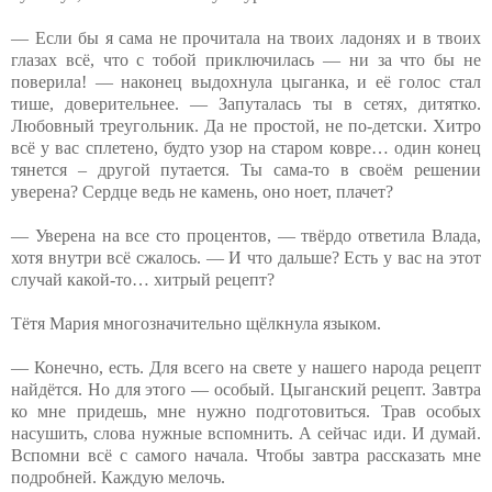
— Если бы я сама не прочитала на твоих ладонях и в твоих
глазах всё, что с тобой приключилась — ни за что бы не
поверила! — наконец выдохнула цыганка, и её голос стал
тише, доверительнее. — Запуталась ты в сетях, дитятко.
Любовный треугольник. Да не простой, не по-детски. Хитро
всё у вас сплетено, будто узор на старом ковре… один конец
тянется – другой путается. Ты сама-то в своём решении
уверена? Сердце ведь не камень, оно ноет, плачет?
— Уверена на все сто процентов, — твёрдо ответила Влада,
хотя внутри всё сжалось. — И что дальше? Есть у вас на этот
случай какой-то… хитрый рецепт?
Тётя Мария многозначительно щёлкнула языком.
— Конечно, есть. Для всего на свете у нашего народа рецепт
найдётся. Но для этого — особый. Цыганский рецепт. Завтра
ко мне придешь, мне нужно подготовиться. Трав особых
насушить, слова нужные вспомнить. А сейчас иди. И думай.
Вспомни всё с самого начала. Чтобы завтра рассказать мне
подробней. Каждую мелочь.