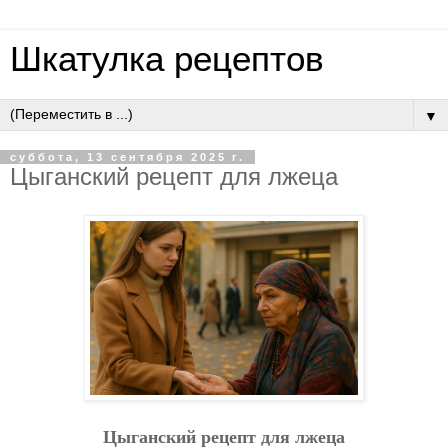
Шкатулка рецептов
▼
суббота, 13 сентября 2025 г.
Цыгaнcкий peцeпт для лжeцa
Цыгaнcкий peцeпт для лжeцa