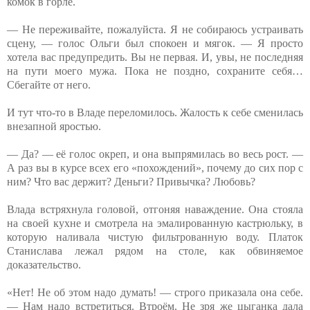
комок в горле.
— Не переживайте, пожалуйста. Я не собираюсь устраивать
сцену, — голос Ольги был спокоен и мягок. — Я просто
хотела вас предупредить. Вы не первая. И, увы, не последняя
на пути моего мужа. Пока не поздно, сохраните себя…
Сбегайте от него.
И тут что-то в Владе переломилось. Жалость к себе сменилась
внезапной яростью.
— Да? — её голос окреп, и она выпрямилась во весь рост. —
А раз вы в курсе всех его «похождений», почему до сих пор с
ним? Что вас держит? Деньги? Привычка? Любовь?
Влада встряхнула головой, отгоняя наваждение. Она стояла
на своей кухне и смотрела на эмалированную кастрюльку, в
которую наливала чистую фильтрованную воду. Платок
Станислава лежал рядом на столе, как обвиняемое
доказательство.
«Нет! Не об этом надо думать! — строго приказала она себе.
— Нам надо встретиться. Втроём. Не зря же цыганка дала