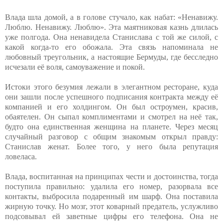
Влада шла домой, а в голове стучало, как набат: «Ненавижу.
Люблю. Ненавижу. Люблю». Эта маятниковая казнь длилась
уже полгода. Она ненавидела Станислава с той же силой, с
какой когда-то его обожала. Эта связь напоминала не
любовный треугольник, а настоящие Бермуды, где бесследно
исчезали её воля, самоуважение и покой.
Истоки этого безумия лежали в элегантном ресторане, куда
они зашли после успешного подписания контракта между её
компанией и его холдингом. Он был остроумен, красив,
обаятелен. Он сыпал комплиментами и смотрел на неё так,
будто она единственная женщина на планете. Через месяц
случайный разговор с общим знакомым открыл правду:
Станислав женат. Более того, у него была репутация
ловеласа.
Влада, воспитанная на принципах чести и достоинства, тогда
поступила правильно: удалила его номер, разорвала все
контакты, выбросила подаренный им шарф. Она поставила
жирную точку. Но мозг, этот коварный предатель, услужливо
подсовывал ей заветные цифры его телефона. Она не