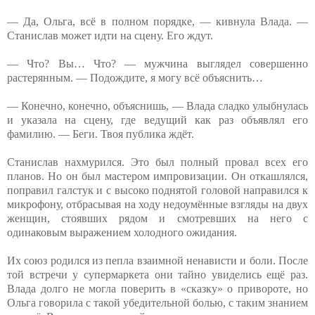
— Да, Ольга, всё в полном порядке, — кивнула Влада. —
Станислав может идти на сцену. Его ждут.
— Что? Вы… Что? — мужчина выглядел совершенно
растерянным. — Подождите, я могу всё объяснить…
— Конечно, конечно, объяснишь, — Влада сладко улыбнулась
и указала на сцену, где ведущий как раз объявлял его
фамилию. — Беги. Твоя публика ждёт.
Станислав нахмурился. Это был полный провал всех его
планов. Но он был мастером импровизации. Он откашлялся,
поправил галстук и с высоко поднятой головой направился к
микрофону, отбрасывая на ходу недоумённые взгляды на двух
женщин, стоявших рядом и смотревших на него с
одинаковым выражением холодного ожидания.
Их союз родился из пепла взаимной ненависти и боли. После
той встречи у супермаркета они тайно увиделись ещё раз.
Влада долго не могла поверить в «сказку» о привороте, но
Ольга говорила с такой убедительной болью, с таким знанием