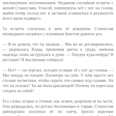
нахлынувшие воспоминания. Недавняя случайная встреча с
женой Станислава, Ольгой, перевернула всё с ног на голову,
выбив почву из-под ног и заставив усомниться в реальности
всего происходящего.
Та встреча случилась в день её рождения. Станислав
неожиданно нагрянул с огромным букетом дорогих роз.
— Я не думала, что ты заедешь… Мы же не договаривались,
— радовалась Влада, прижимая цветы к груди, наивная
надежда снова заструилась в душе. — Поедем куда-нибудь? В
ресторан? Я быстренько соберусь!
— Нет! — он отрезал, холодно оглядев её с ног до головы. —
Мы никуда не поедем. Посмотри на себя. У тебя просто нет
столько косметики, чтобы скрыть эти синяки под глазами. На
что ты похожа? Ты же была красавицей! Почему ты перестала
следить за собой?
Его слова, острые и точные, как лезвие, разрезали её на части.
Она разрыдалась, по-детски беспомощно и горько. Станислав
равнодушно похлопал её по плечу, бросил короткое