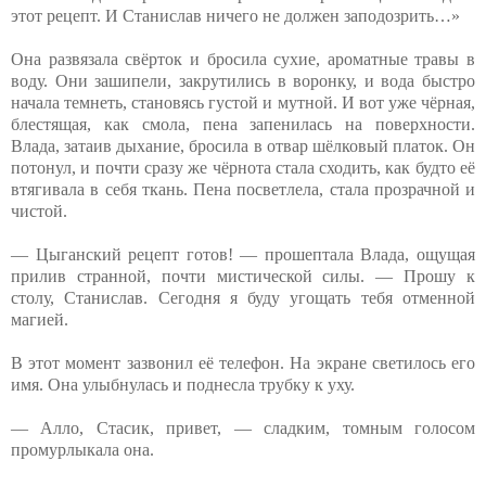
этот рецепт. И Станислав ничего не должен заподозрить…»
Она развязала свёрток и бросила сухие, ароматные травы в
воду. Они зашипели, закрутились в воронку, и вода быстро
начала темнеть, становясь густой и мутной. И вот уже чёрная,
блестящая, как смола, пена запенилась на поверхности.
Влада, затаив дыхание, бросила в отвар шёлковый платок. Он
потонул, и почти сразу же чёрнота стала сходить, как будто её
втягивала в себя ткань. Пена посветлела, стала прозрачной и
чистой.
— Цыганский рецепт готов! — прошептала Влада, ощущая
прилив странной, почти мистической силы. — Прошу к
столу, Станислав. Сегодня я буду угощать тебя отменной
магией.
В этот момент зазвонил её телефон. На экране светилось его
имя. Она улыбнулась и поднесла трубку к уху.
— Алло, Стасик, привет, — сладким, томным голосом
промурлыкала она.