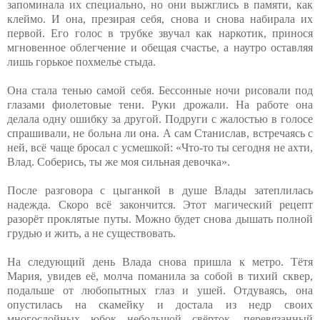
запоминала их специально, но они выжглись в памяти, как
клеймо. И она, презирая себя, снова и снова набирала их
первой. Его голос в трубке звучал как наркотик, принося
мгновенное облегчение и обещая счастье, а наутро оставляя
лишь горькое похмелье стыда.
Она стала тенью самой себя. Бессонные ночи рисовали под
глазами фиолетовые тени. Руки дрожали. На работе она
делала одну ошибку за другой. Подруги с жалостью в голосе
спрашивали, не больна ли она. А сам Станислав, встречаясь с
ней, всё чаще бросал с усмешкой: «Что-то ты сегодня не ахти,
Влад. Соберись, ты же моя сильная девочка».
После разговора с цыганкой в душе Влады затеплилась
надежда. Скоро всё закончится. Этот магический рецепт
разорёт проклятые путы. Можно будет снова дышать полной
грудью и жить, а не существовать.
На следующий день Влада снова пришла к метро. Тётя
Мария, увидев её, молча поманила за собой в тихий сквер,
подальше от любопытных глаз и ушей. Отдуваясь, она
опустилась на скамейку и достала из недр своих
многослойных юбок небольшой свёрток, перевязанный