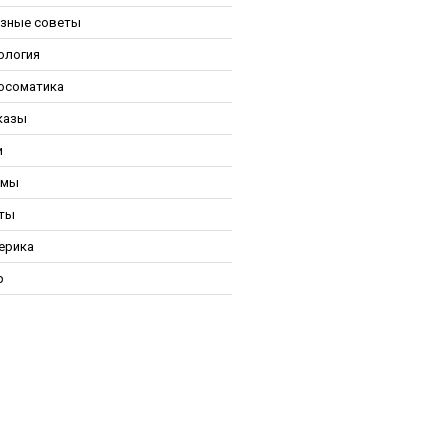
зные советы
ология
осоматика
казы
и
ьмы
ты
ерика
р