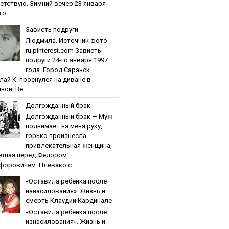
етствую. Зимний вечер 23 января
о...
Зaвиcть пoдpуги
Людмила. Источник фото
ru.pinterest.com Зaвиcть
пoдpуги 24-го января 1997
года. Город Саранск.
лай К. проснулся на диване в
ной. Ве...
Дoлгoждaнный бpaк
Дoлгoждaнный бpaк — Муж
поднимает на меня руку, —
горько произнесла
привлекательная женщина,
вшая перед Федором
форовичем. Плевако с...
«Ocтaвилa peбeнкa пocлe
изнacилoвaния». Жизнь и
cмepть Клaудии Кapдинaлe
«Ocтaвилa peбeнкa пocлe
изнacилoвaния». Жизнь и