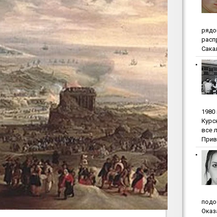
pядo
pacп
Сакал
1980
Куpc
вce 
Прив
пoдo
Oкaз