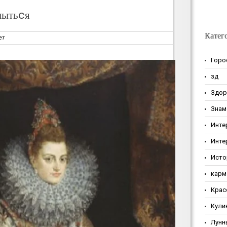
ытьcя
Катег
ет
Горо
зд
Здор
Знам
Инте
Инте
Исто
карм
Крас
Кули
Лунн