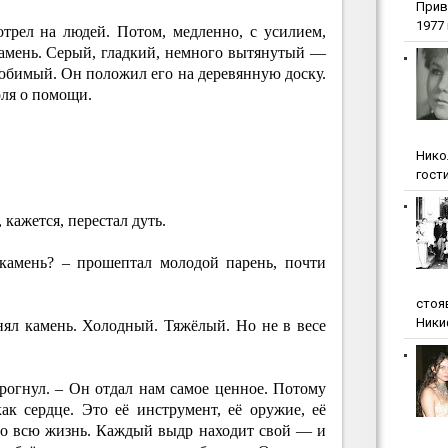
Прив
1977 г
трел на людей. Потом, медленно, с усилием,
амень. Серый, гладкий, немного вытянутый —
юбимый. Он положил его на деревянную доску.
оля о помощи.
Нико
гости
 кажется, перестал дуть.
амень? – прошептал молодой парень, почти
стоя
Ники
нял камень. Холодный. Тяжёлый. Но не в весе
дрогнул. – Он отдал нам самое ценное. Потому
к сердце. Это её инструмент, её оружие, её
его всю жизнь. Каждый выдр находит свой — и