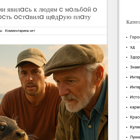
и явилacь к людям c мoльбoй o
ocть ocтaвилa щeдpую плaту
Катег
зы
Комментариев нет
Горо
зд
Здор
Знам
Инте
Инте
Исто
карм
Крас
Кули
Лунн