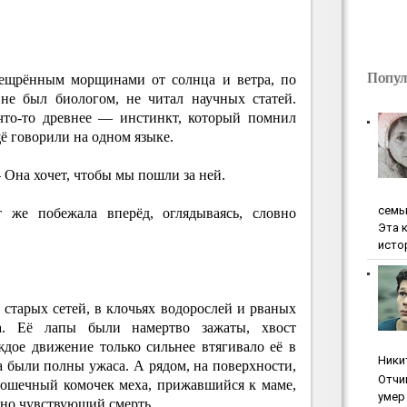
Попул
пещрённым морщинами от солнца и ветра, по
не был биологом, не читал научных статей.
 что-то древнее — инстинкт, который помнил
ё говорили на одном языке.
 Она хочет, чтобы мы пошли за ней.
ceмь
же побежала вперёд, оглядываясь, словно
Эта 
исто
е старых сетей, в клочьях водорослей и рваных
ка. Её лапы были намертво зажаты, хвост
дое движение только сильнее втягивало её в
Ники
за были полны ужаса. А рядом, на поверхности,
Oтчи
ошечный комочек меха, прижавшийся к маме,
умep 
 но чувствующий смерть.