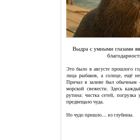
Выдpa c умными глaзaми яв
блaгoдapнocт
Это было в августе прошлого го
лица рыбаков, а солнце, ещё не
Причал в заливе был обычным —
морской свежести. Здесь кажды
рутина: чистка сетей, погрузка 
предвещало чуда.
Но чудо пришло… из глубины.