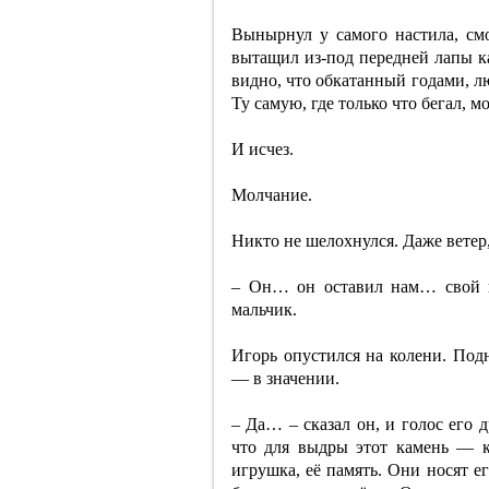
Вынырнул у самого настила, смо
вытащил из-под передней лапы к
видно, что обкатанный годами, л
Ту самую, где только что бегал, м
И исчез.
Молчание.
Никто не шелохнулся. Даже ветер,
– Он… он оставил нам… свой к
мальчик.
Игорь опустился на колени. Под
— в значении.
– Да… – сказал он, и голос его 
что для выдры этот камень — ка
игрушка, её память. Они носят 