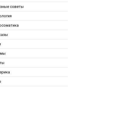
зные советы
ология
осоматика
казы
и
ьмы
ты
ерика
р