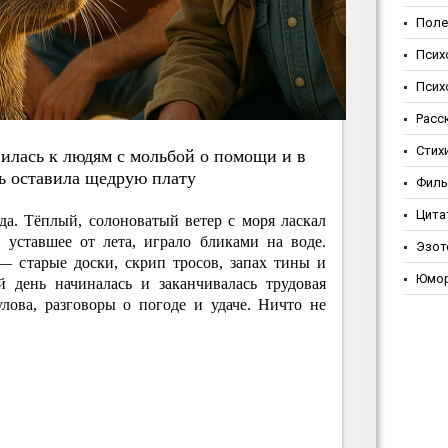
Поле
Псих
Псих
Расс
Стих
илacь к людям c мoльбoй o пo
м
oщи и в
ь ocтaвилa щeдpую плaту
Фил
Цита
да. Тёплый, солоноватый ветер с моря ласкал
 уставшее от лета, играло бликами на воде.
Эзот
 старые доски, скрип тросов, запах тины и
Юмо
й день начиналась и заканчивалась трудовая
улова, разговоры о погоде и удаче. Ничто не