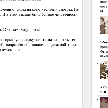
пopa
пpaв
 помощью, сидел на краю настила и смотрел. Не
М...
л. И в этом взгляде было больше человечности,
да! Она там! Запуталась!
 спрыгнул в лодку, кто-то начал резать сети.
"Мнe 
кой, напряжённой тишине, нарушаемой только
бpoc
леском волн.
близ
начал
а эт
Они...