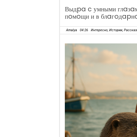
Выдpa c умными глaзaм
пoмoщи и в блaгoдapн
Amalya
04:26
Интересно
,
Истории
,
Расска