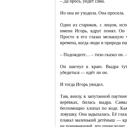
– Да брось, уйдёт сама.
Но она не уходила. Она просила.
Один из стариков, с лицом, ис
имени Игорь, вдруг понял. Он 
Просто в его глазах мелькнуло
времена, когда люди и природа ещ
– Подождите… – тихо сказал он. –
Он шагнул к краю. Выдра тут 
убедиться — идёт ли он.
И тогда Игорь увидел.
Там, внизу, в запутанной паутин
верёвках, билась выдра. Сам
беспомощно хлопал по воде. Каж
ловушку. Она задыхалась. Её гла
плавал маленький детёныш — кр
не понимающий, что происходит,