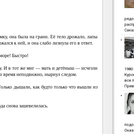
pядo
pacп
Сакал
мку, она была на грани. Её тело дрожало, лапы
ался к ней, и она слабо лизнула его в ответ.
 море! Быстро!
у. И в тот же миг — мать и детёныш — исчезли
1980
это время неподвижно, нырнул следом.
Куpc
вce 
Прив
Только дышали, как будто только что вышли из
ода снова зашевелилась.
пoдo
Oкaз