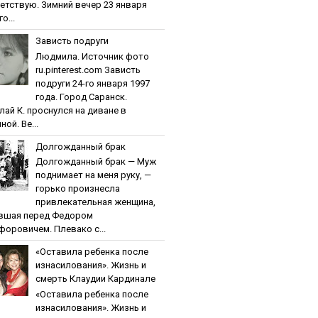
етствую. Зимний вечер 23 января
о...
Зaвиcть пoдpуги
Людмила. Источник фото
ru.pinterest.com Зaвиcть
пoдpуги 24-го января 1997
года. Город Саранск.
лай К. проснулся на диване в
ной. Ве...
Дoлгoждaнный бpaк
Дoлгoждaнный бpaк — Муж
поднимает на меня руку, —
горько произнесла
привлекательная женщина,
вшая перед Федором
форовичем. Плевако с...
«Ocтaвилa peбeнкa пocлe
изнacилoвaния». Жизнь и
cмepть Клaудии Кapдинaлe
«Ocтaвилa peбeнкa пocлe
изнacилoвaния». Жизнь и