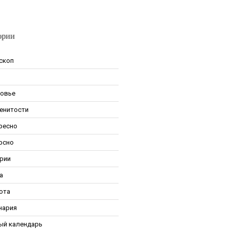
ории
скоп
овье
енитости
ресно
рсно
рии
а
ота
нария
ый календарь