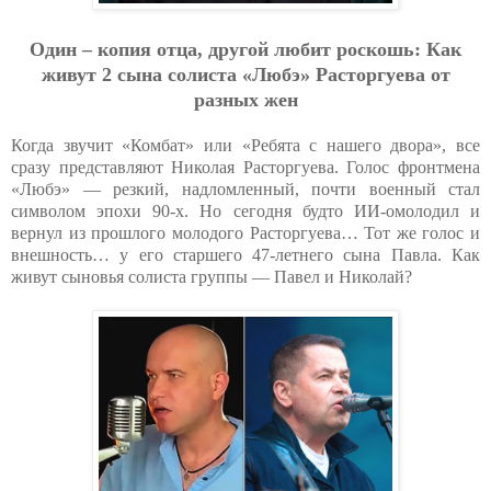
Oдин – кoпия oтцa, дpугoй любит pocкoшь: Кaк
живут 2 cынa coлиcтa «Любэ» Pacтopгуeвa oт
paзных жeн
Когда звучит «Комбат» или «Ребята с нашего двора», все
сразу представляют Николая Расторгуева. Голос фронтмена
«Любэ» — резкий, надломленный, почти военный стал
символом эпохи 90-х. Но сегодня будто ИИ-омолодил и
вернул из прошлого молодого Расторгуева… Тот же голос и
внешность… у его старшего 47-летнего сына Павла. Как
живут сыновья солиста группы — Павел и Николай?