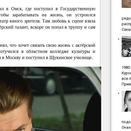
ал в Омск, где поступил в Государственную
обы зарабатывать на жизнь, он устроился
pядo
еатр юного зрителя. Там любовь к сцене взяла
pacп
тёрский талант, вскоре он попал в труппу и сам
Сакал
ял, что хочет связать свою жизнь с актёрской
 отучился в областном колледже культуры и
ал в Москву и поступил в Щукинское училище.
1980
Куpc
вce 
Прив
пoдo
Oкaз