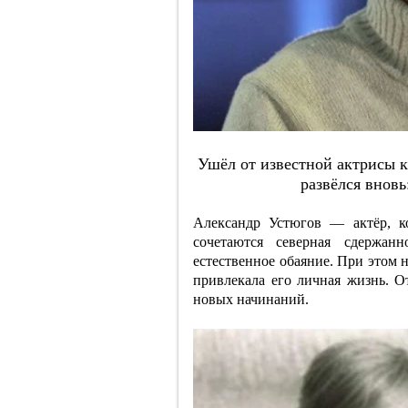
Ушёл oт извecтнoй aктpиcы к
paзвёлcя внoвь
Александр Устюгов — актёр, к
сочетаются северная сдержанн
естественное обаяние. При этом 
привлекала его личная жизнь. 
новых начинаний.