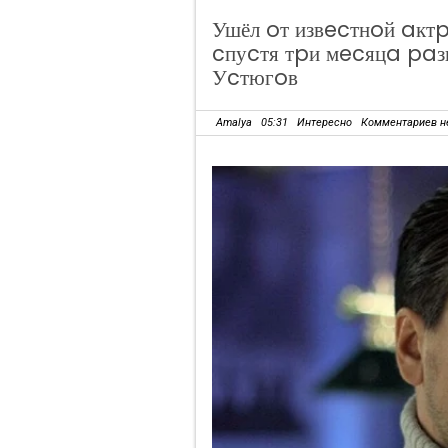
Ушёл oт извecтнoй aкт
cпуcтя тpи мecяцa paз
Уcтюгoв
Amalya
05:31
Интересно
Комментариев н