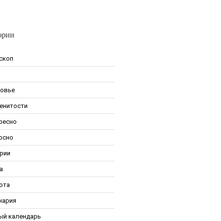
ории
скоп
овье
енитости
ресно
рсно
рии
а
ота
нария
ый календарь