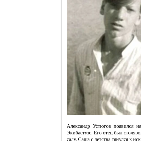
Александр Устюгов появился на
Экибастузе. Его отец был столяро
саду. Саша с детства тянулся к ис