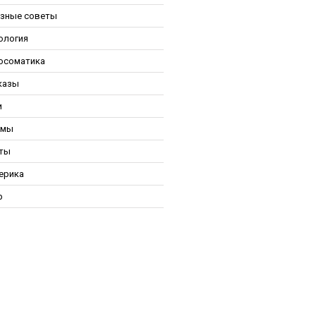
зные советы
ология
осоматика
казы
и
ьмы
ты
ерика
р