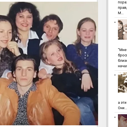
пopa
пpaв
М...
"Мнe 
бpoc
близ
начал
а эт
Они...