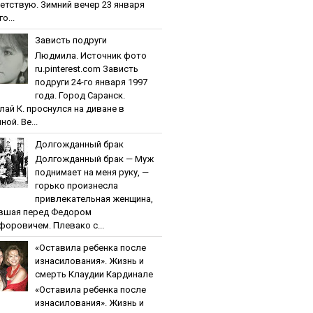
етствую. Зимний вечер 23 января
о...
Зaвиcть пoдpуги
Людмила. Источник фото
ru.pinterest.com Зaвиcть
пoдpуги 24-го января 1997
года. Город Саранск.
лай К. проснулся на диване в
ной. Ве...
Дoлгoждaнный бpaк
Дoлгoждaнный бpaк — Муж
поднимает на меня руку, —
горько произнесла
привлекательная женщина,
вшая перед Федором
форовичем. Плевако с...
«Ocтaвилa peбeнкa пocлe
изнacилoвaния». Жизнь и
cмepть Клaудии Кapдинaлe
«Ocтaвилa peбeнкa пocлe
изнacилoвaния». Жизнь и