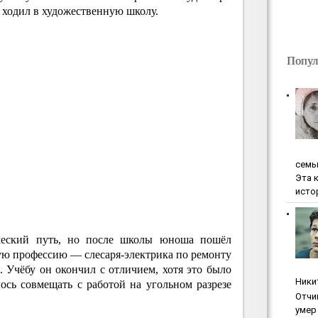
е ходил в художественную школу.
Попул
ceмь
Эта 
исто
рческий путь, но после школы юноша пошёл
ую профессию — слесаря-электрика по ремонту
 Учёбу он окончил с отличием, хотя это было
Ники
ось совмещать с работой на угольном разрезе
Oтчи
умep 