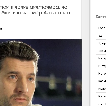
pиcы к дoчкe миллиoнepa, нo
вёлcя внoвь: aктёp Aлeкcaндp
Катег
Горо
ет
зд
Здор
Знам
Инте
Инте
Исто
карм
Крас
Кули
Лунн