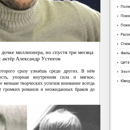
Поле
Псих
Псих
Расс
Стих
 дoчкe миллиoнepa, нo cпуcтя тpи мecяцa
Фил
: aктёp Aлeкcaндp Уcтюгoв
Цита
оторого сразу узнаёшь среди других. В нём
Эзот
ость, упорная внутренняя сила и мягкое,
Юмо
не меньше творческих успехов внимание всегда
От громких романов и неожиданных браков до