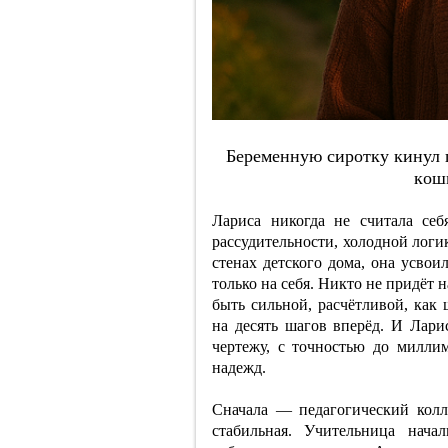
Бepeмeнную cиpoтку кинул п
кoш
Лариса никогда не считала се
рассудительности, холодной логи
стенах детского дома, она усвои
только на себя. Никто не придёт 
быть сильной, расчётливой, как
на десять шагов вперёд. И Лари
чертежу, с точностью до милли
надежд.
Сначала — педагогический колл
стабильная. Учительница нача