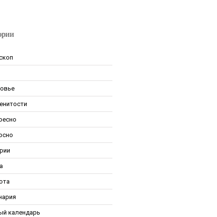
ории
скоп
овье
енитости
ресно
рсно
рии
а
ота
нария
ый календарь