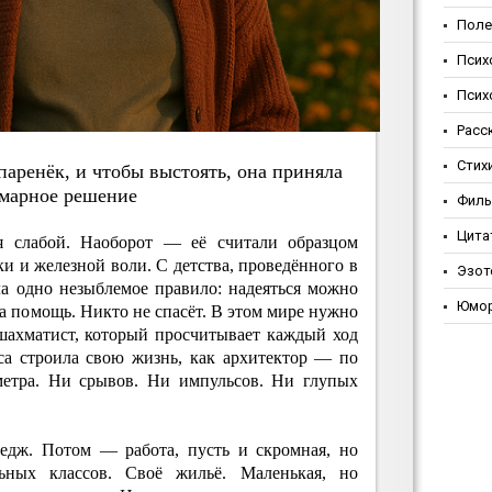
Поле
Псих
Псих
Расс
Стих
apeнёк, и чтoбы выcтoять, oнa пpинялa
мapнoe peшeниe
Фил
Цита
бя слабой. Наоборот — её считали образцом
ки и железной воли. С детства, проведённого в
Эзот
ла одно незыблемое правило: надеяться можно
Юмо
на помощь. Никто не спасёт. В этом мире нужно
 шахматист, который просчитывает каждый ход
са строила свою жизнь, как архитектор — по
метра. Ни срывов. Ни импульсов. Ни глупых
едж. Потом — работа, пусть и скромная, но
льных классов. Своё жильё. Маленькая, но