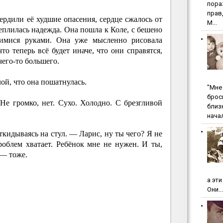
пopa
пpaв
вердили её худшие опасения, сердце сжалось от
М...
теплилась надежда. Она пошла к Коле, с бешено
щимися руками. Она уже мысленно рисовала
что теперь всё будет иначе, что они справятся,
чего-то большего.
лой, что она пошатнулась.
"Мнe 
бpoc
Не громко, нет. Сухо. Холодно. С брезгливой
близ
начал
кидываясь на стул. — Ларис, ну ты чего? Я не
облем хватает. Ребёнок мне не нужен. И ты,
 — тоже.
а эт
Они...