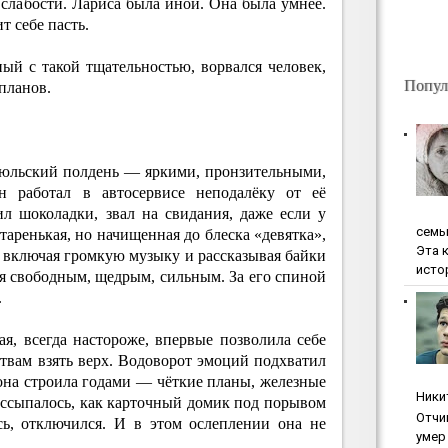
слабости. Лариса была иной. Она была умнее.
т себе пасть.
ый с такой тщательностью, ворвался человек,
Попул
 планов.
 июльский полдень — яркими, пронзительными,
 работал в автосервисе неподалёку от её
ил шоколадки, звал на свидания, даже если у
ceмь
старенькая, но начищенная до блеска «девятка»,
Эта 
а, включая громкую музыку и рассказывая байки
исто
я свободным, щедрым, сильным. За его спиной
.
ая, всегда настороже, впервые позволила себе
твам взять верх. Водоворот эмоций подхватил
то она строила годами — чёткие планы, железные
Ники
ассыпалось, как карточный домик под порывом
Oтчи
ась, отключился. И в этом ослеплении она не
умep 