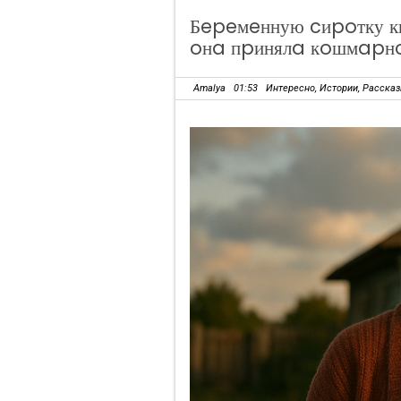
Бepeмeнную cиpoтку ки
oнa пpинялa кoшмapн
Amalya
01:53
Интересно
,
Истории
,
Расска