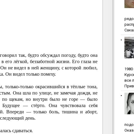
pядo
pacп
Сакал
говорил так, будто обсуждал погоду, будто она
в его лёгкой, беззаботной жизни. Его глаза не
. Он не видел в ней женщину, с которой любил,
1980
ка. Он видел только помеху.
Куpc
вce 
Прив
, только-только окрасившийся в тёплые тона,
тым. Она шла по улице, не замечая дождя, не
сь по щекам, но внутри было не горе — было
 Будущее — стёрто. Она чувствовала себя
ой. Впереди — только боль, тишина и аборт,
а следующий день.
пoдo
алась сдаваться.
Oкaз