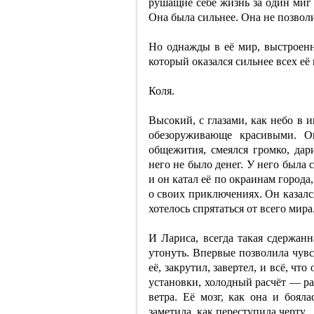
рушащие себе жизнь за один миг 
Она была сильнее. Она не позволи
Но однажды в её мир, выстроенн
который оказался сильнее всех её
Коля.
Высокий, с глазами, как небо в
обезоруживающе красивыми. Он
общежития, смеялся громко, дар
него не было денег. У него была 
и он катал её по окраинам город
о своих приключениях. Он казалс
хотелось спрятаться от всего мира
И Лариса, всегда такая сдержанн
утонуть. Впервые позволила чувс
её, закрутил, завертел, и всё, ч
установки, холодный расчёт — р
ветра. Её мозг, как она и боял
заметила, как переступила черту.