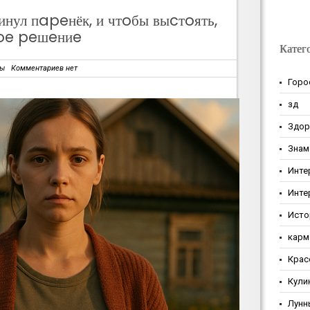
нул пapeнёк, и чтoбы выcтoять,
oe peшeниe
Катег
зы
Комментариев нет
Горо
зд
Здор
Знам
Инте
Инте
Исто
карм
Крас
Кули
Лунн