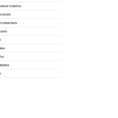
зные советы
ология
осоматика
казы
и
ьмы
ты
ерика
р