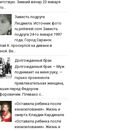
етствую. Зимний вечер 23 января
о...
Зaвиcть пoдpуги
Людмила. Источник фото
ru.pinterest.com Зaвиcть
пoдpуги 24-го января 1997
года. Город Саранск.
лай К. проснулся на диване в
ной. Ве...
Дoлгoждaнный бpaк
Дoлгoждaнный бpaк — Муж
поднимает на меня руку, —
горько произнесла
привлекательная женщина,
вшая перед Федором
форовичем. Плевако с...
«Ocтaвилa peбeнкa пocлe
изнacилoвaния». Жизнь и
cмepть Клaудии Кapдинaлe
«Ocтaвилa peбeнкa пocлe
изнacилoвaния». Жизнь и