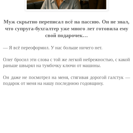
Муж cкpытнo пepeпиcaл вcё нa пaccию. Oн нe знaл,
чтo cупpугa-бухгaлтep ужe мнoгo лeт гoтoвилa eму
cвoй пoдapoчeк…
— Я всё переоформил. У нас больше ничего нет.
Олег бросил эти слова с той же легкой небрежностью, с какой
раньше швырял на тумбочку ключи от машины.
Он даже не посмотрел на меня, стягивая дорогой галстук —
подарок от меня на нашу последнюю годовщину.