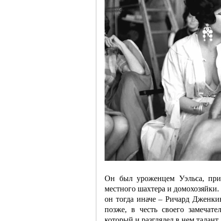
Он был уроженцем Уэльса, при
местного шахтера и домохозяйки.
он тогда иначе – Ричард Дженк
позже, в честь своего замечат
который и разглядел в нем талант