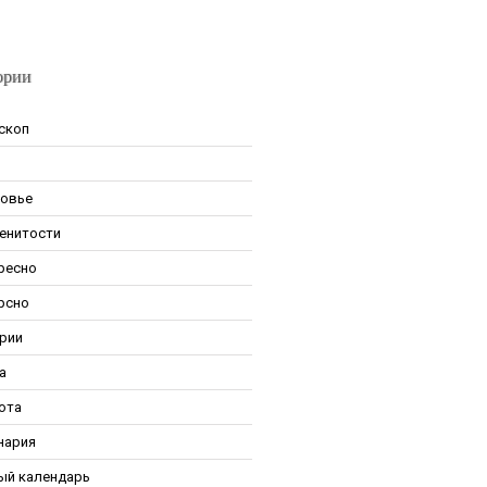
ории
скоп
овье
енитости
ресно
рсно
рии
а
ота
нария
ый календарь