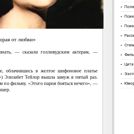
Поле
Псих
Псих
Расс
opaя oт любви»
Стих
нать, — сказали голливудским актерам, —
Фил
Цита
ле, облачившись в желтое шифоновое платье
Эзот
») Элизабет Тейлор вышла замуж в пятый раз.
м по фильму. «Этого парня бояться нечего», —
Юмо
ишер.