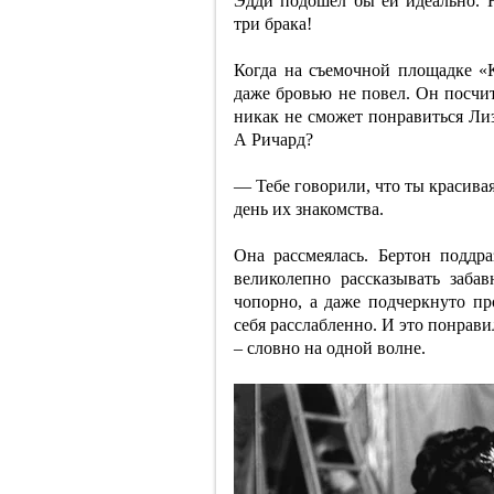
Эдди подошел бы ей идеально. Н
три брака!
Когда на съемочной площадке «
даже бровью не повел. Он посчит
никак не сможет понравиться Лиз
А Ричард?
— Тебе говорили, что ты красива
день их знакомства.
Она рассмеялась. Бертон поддр
великолепно рассказывать заба
чопорно, а даже подчеркнуто пр
себя расслабленно. И это понрави
– словно на одной волне.