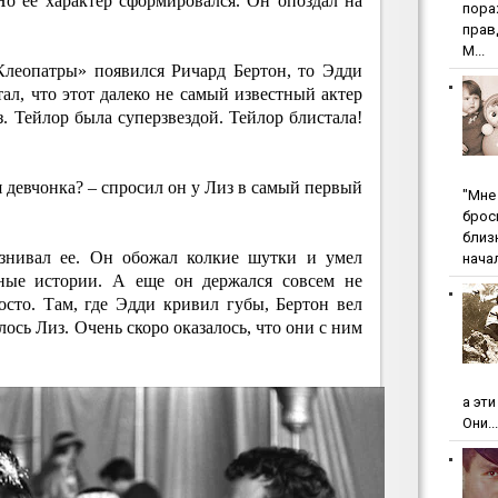
о ее характер сформировался. Он опоздал на
пopa
пpaв
М...
Клеопатры» появился Ричард Бертон, то Эдди
ал, что этот далеко не самый известный актер
. Тейлор была суперзвездой. Тейлор блистала!
я девчонка? – спросил он у Лиз в самый первый
"Мнe 
бpoc
близ
азнивал ее. Он обожал колкие шутки и умел
начал
вные истории. А еще он держался совсем не
осто. Там, где Эдди кривил губы, Бертон вел
лось Лиз. Очень скоро оказалось, что они с ним
а эт
Они...