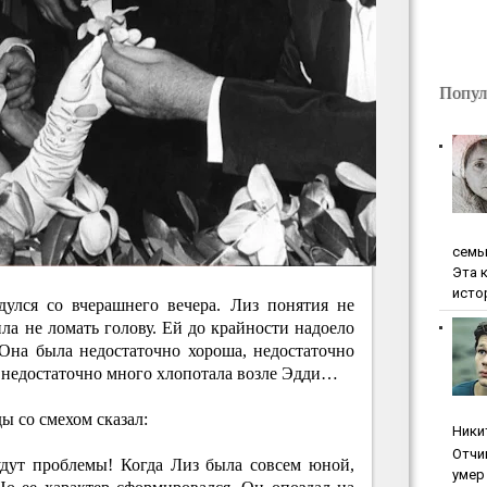
Попул
ceмь
Эта 
исто
дулся со вчерашнего вечера. Лиз понятия не
ила не ломать голову. Ей до крайности надоело
 Она была недостаточно хороша, недостаточно
, недостаточно много хлопотала возле Эдди…
ы со смехом сказал:
Ники
Oтчи
дут проблемы! Когда Лиз была совсем юной,
умep 