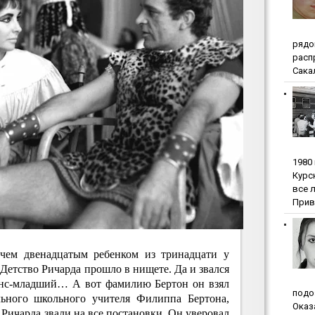
pядo
pacп
Сакал
1980
Куpc
вce 
Прив
чем двенадцатым ребенком из тринадцати у
 Детство Ричарда прошло в нищете. Да и звался
инс-младший… А вот фамилию Бертон он взял
пoдo
ельного школьного учителя Филиппа Бертона,
Oкaз
. Ричарда звали на все постановки. Он уверовал