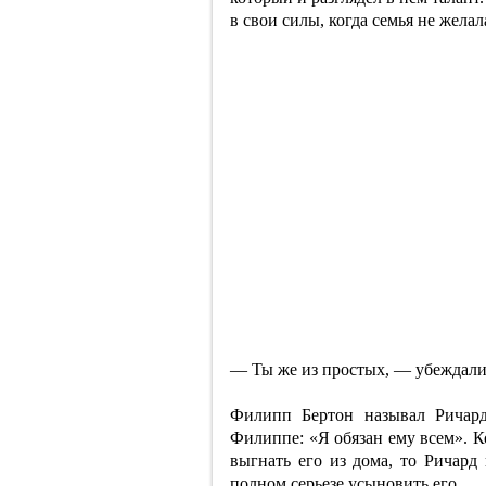
в свои силы, когда семья не желал
— Ты же из простых, — убеждали е
Филипп Бертон называл Ричард
Филиппе: «Я обязан ему всем». К
выгнать его из дома, то Ричард
полном серьезе усыновить его.