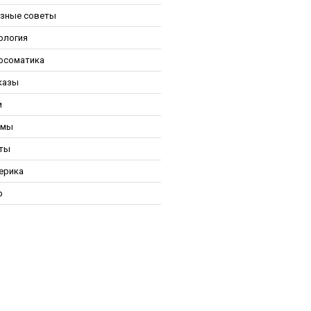
зные советы
ология
осоматика
казы
и
ьмы
ты
ерика
р