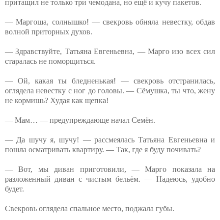
притащил не только три чемодана, но ещё и кучу пакетов.
— Маргоша, солнышко! — свекровь обняла невестку, обдав
волной приторных духов.
— Здравствуйте, Татьяна Евгеньевна, — Марго изо всех сил
старалась не поморщиться.
— Ой, какая ты бледненькая! — свекровь отстранилась,
оглядела невестку с ног до головы. — Сёмушка, ты что, жену
не кормишь? Худая как щепка!
— Мам… — предупреждающе начал Семён.
— Да шучу я, шучу! — рассмеялась Татьяна Евгеньевна и
пошла осматривать квартиру. — Так, где я буду почивать?
— Вот, мы диван приготовили, — Марго показала на
разложенный диван с чистым бельём. — Надеюсь, удобно
будет.
Свекровь оглядела спальное место, поджала губы.