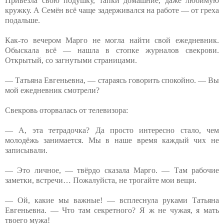
Привезла свою подушку, тапки домашние, даже любимую
кружку. А Семён всё чаще задерживался на работе — от греха
подальше.
Как-то вечером Марго не могла найти свой ежедневник.
Обыскала всё — нашла в стопке журналов свекрови.
Открытый, со загнутыми страницами.
— Татьяна Евгеньевна, — стараясь говорить спокойно. — Вы
мой ежедневник смотрели?
Свекровь оторвалась от телевизора:
— А, эта тетрадочка? Да просто интересно стало, чем
молодёжь занимается. Мы в наше время каждый чих не
записывали.
— Это личное, — твёрдо сказала Марго. — Там рабочие
заметки, встречи… Пожалуйста, не трогайте мои вещи.
— Ой, какие мы важные! — всплеснула руками Татьяна
Евгеньевна. — Что там секретного? Я ж не чужая, я мать
твоего мужа!