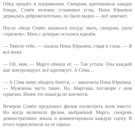
Обед прошёл в напряжении. Свекровь критиковала каждое
блюдо, Семён неловко сглаживал углы, Нина Юрьевна
держалась доброжелательно, но было видно — всё замечает.
После обеда Семён вызвался посуду мыть, свекровь ушла
«прилечь». Мать с дочерью остались вдвоём.
— Тяжело тебе, — сказала Нина Юрьевна, глядя в глаза. — Я
всё вижу.
— Ой, мам, — Марго обняла её. — Так устала. Она каждый
шаг контролирует, всё критикует. А Сёма…
— А Сёма маму обидеть боится, — закончила Нина Юрьевна.
— Мужчины часто такие. Но, Маргоша, поговори с ним
серьёзно. Иначе это никогда не кончится.
Вечером Семён предложил фильм посмотреть всем вместе.
Но когда включили фильм, выбранный Марго, свекровь
демонстративно зевала и комментировала каждую сцену. В
итоге переключили на её сериал.