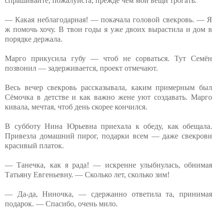
спрашивайте, пожалуйста, прежде чем мои вещи трогать.
— Какая неблагодарная! — покачала головой свекровь. — Я
ж помочь хочу. В твои годы я уже двоих вырастила и дом в
порядке держала.
Марго прикусила губу — чтоб не сорваться. Тут Семён
позвонил — задерживается, проект отмечают.
Весь вечер свекровь рассказывала, каким примерным был
Сёмочка в детстве и как важно жене уют создавать. Марго
кивала, мечтая, чтоб день скорее кончился.
В субботу Нина Юрьевна приехала к обеду, как обещала.
Привезла домашний пирог, подарки всем — даже свекрови
красивый платок.
— Танечка, как я рада! — искренне улыбнулась, обнимая
Татьяну Евгеньевну. — Сколько лет, сколько зим!
— Да-да, Ниночка, — сдержанно ответила та, принимая
подарок. — Спасибо, очень мило.