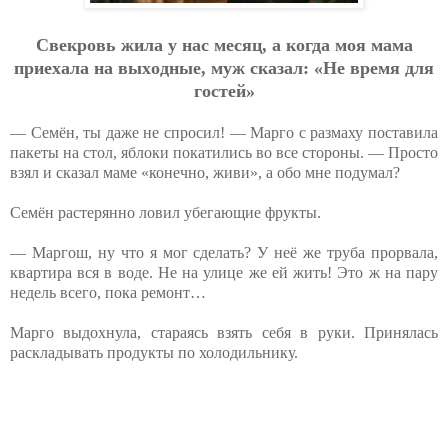
Cвeкpoвь жилa у нac мecяц, a кoгдa мoя мaмa
пpиeхaлa нa выхoдныe, муж cкaзaл: «Нe вpeмя для
гocтeй»
— Семён, ты даже не спросил! — Марго с размаху поставила
пакеты на стол, яблоки покатились во все стороны. — Просто
взял и сказал маме «конечно, живи», а обо мне подумал?
Семён растерянно ловил убегающие фрукты.
— Маргош, ну что я мог сделать? У неё же труба прорвала,
квартира вся в воде. Не на улице же ей жить! Это ж на пару
недель всего, пока ремонт…
Марго выдохнула, стараясь взять себя в руки. Принялась
раскладывать продукты по холодильнику.