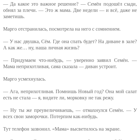
— Да какое это важное решение? — Семён подошёл сзади,
обнял за плечи. — Это ж мама. Две недели — и всё, даже не
заметишь.
Марго отстранилась, посмотрела на него с сомнением.
— У нас двушка, Сём. Где она спать будет? На диване в зале?
А как же… ну, наша личная жизнь?
— Придумаем что-нибудь, — уверенно заявил Семён. —
Мама неприхотливая, сама сказала — диван устроит.
Марго усмехнулась.
— Ага, неприхотливая. Помнишь Новый год? Она мой салат
есть не стала — я, видите ли, морковку не так режу.
— Ну ты же преувеличиваешь, — отмахнулся Семён. — У
всех свои заморочки. Потерпим как-нибудь.
Тут телефон зазвонил. «Мама» высветилось на экране.