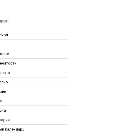
ории
скоп
овье
енитости
ресно
рсно
рии
а
ота
нария
ый календарь