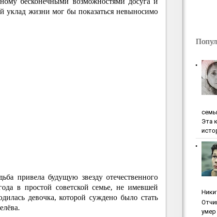
нному бесконечными возможностями досуга и
й уклад жизни мог бы показаться невыносимо
Попул
ceмь
Эта 
исто
дьба привела будущую звезду отечественного
года в простой советской семье, не имевшей
Ники
дилась девочка, которой суждено было стать
Oтчи
елёва.
умep 