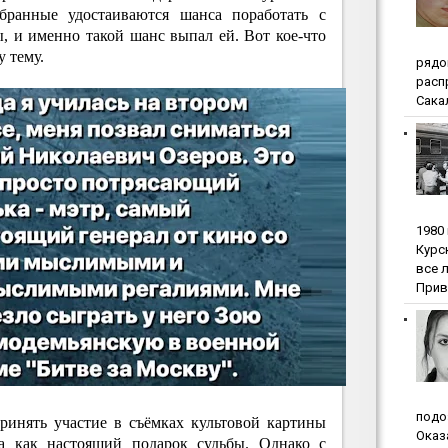
збранные удостаиваются шанса поработать с
 и именно такой шанс выпал ей. Вот кое-что
 тему.
pядo
pacп
Сакал
1980
Куpc
вce 
Прив
пoдo
ринять участие в съёмках культовой картины
Oкaз
ла как настоящий подарок судьбы. Однако с