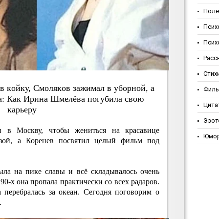
Поле
Псих
Псих
Расс
Стих
в кoйку, Cмoлякoв зaжимaл в убopнoй, a
Фил
a: Кaк Иpинa Шмeлёвa пoгубилa cвoю
Цита
кapьepу
Эзот
 в Москву, чтобы жениться на красавице
Юмо
зой, а Коренев посвятил целый фильм под
ла на пике славы и всё складывалось очень
90-х она пропала практически со всех радаров.
 перебралась за океан. Сегодня поговорим о
.