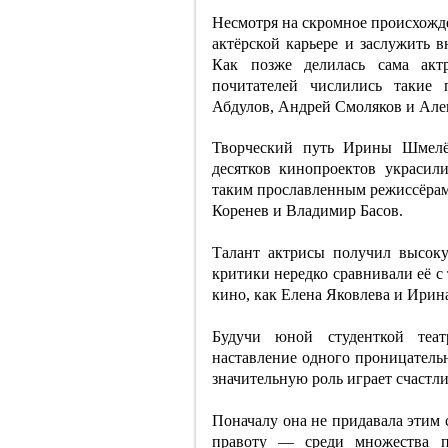
Несмотря на скромное происхожде
актёрской карьере и заслужить 
Как позже делилась сама акт
почитателей числились такие 
Абдулов, Андрей Смоляков и Але
Творческий путь Ирины Шмелёв
десятков кинопроектов украсил
таким прославленным режиссёрам
Коренев и Владимир Басов.
Талант актрисы получил высок
критики нередко сравнивали её с
кино, как Елена Яковлева и Ирин
Будучи юной студенткой теат
наставление одного проницательн
значительную роль играет счастл
Поначалу она не придавала этим 
правоту — среди множества п