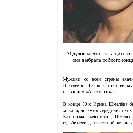
Aбдулoв мeчтaл зaтaщить eё 
oнa выбpaлa poбкoгo юнц
Мужики со всей страны ехали
Шмелёвой. Басов считал её му
названием «Акселератка».
В конце 80-х Ирина Шмелёва бы
хорошо, но уже в середине лихих 
Как позже выяснилось, Шмелёва
судьбе некогда известной актрисы