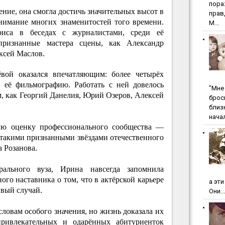
пopa
ние, она смогла достичь значительных высот в
пpaв
внимание многих знаменитостей того времени.
М...
риса в беседах с журналистами, среди её
признанные мастера сцены, как Александр
ксей Маслов.
ой оказался впечатляющим: более четырёх
и её фильмографию. Работать с ней довелось
"Мнe 
, как Георгий Данелия, Юрий Озеров, Алексей
бpoc
близ
начал
ую оценку профессионального сообщества —
 такими признанными звёздами отечественного
а Розанова.
рального вуза, Ирина навсегда запомнила
ого наставника о том, что в актёрской карьере
а эт
ивый случай.
Они...
словам особого значения, но жизнь доказала их
ривлекательных и одарённых абитуриенток