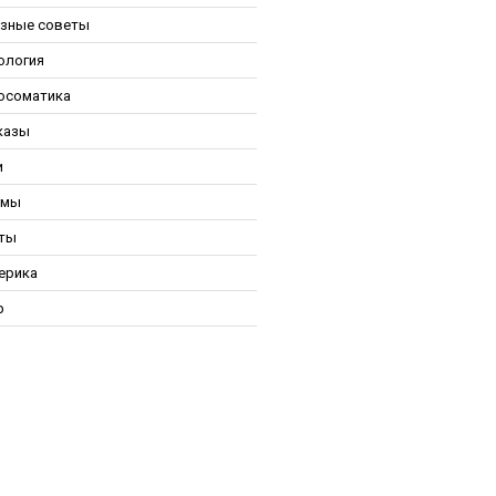
зные советы
ология
осоматика
казы
и
ьмы
ты
ерика
р