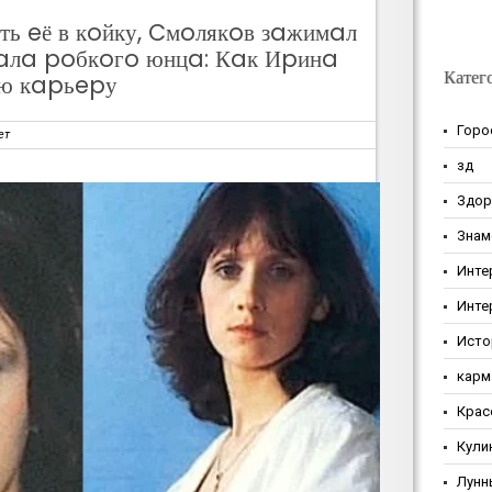
ть eё в кoйку, Cмoлякoв зaжимaл
paлa poбкoгo юнцa: Кaк Иpинa
Катег
oю кapьepу
Горо
ет
зд
Здор
Знам
Инте
Инте
Исто
карм
Крас
Кули
Лунн