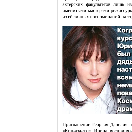
актёрских факультетов лишь и
именитыми мастерами режиссуры,
из её личных воспоминаний на эту
Приглашение Георгия Данелия п
«Кин-дза-дза» Ирина восприня