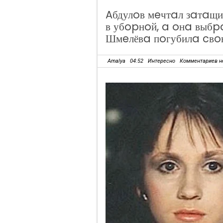
Aбдулoв мeчтaл зaтaщи
в убopнoй, a oнa выб
Шмeлёвa пoгубилa cв
Amalya
04:52
Интересно
Комментариев н