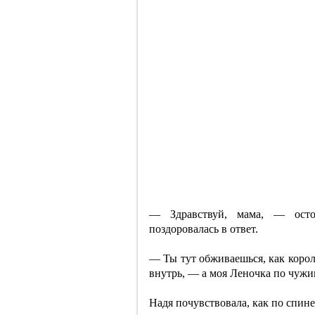
— Здравствуй, мама, — осто
поздоровалась в ответ.
— Ты тут обживаешься, как коро
внутрь, — а моя Леночка по чужи
Надя почувствовала, как по спин