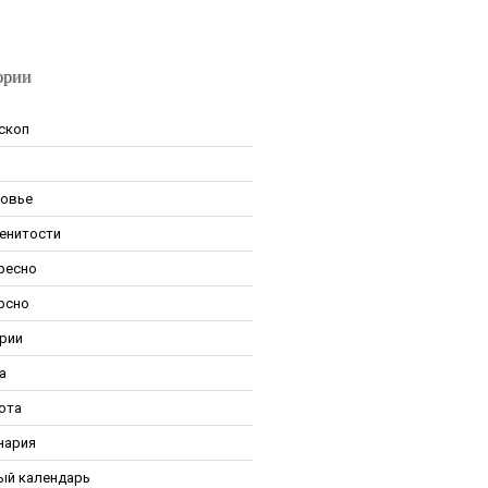
ории
скоп
овье
енитости
ресно
рсно
рии
а
ота
нария
ый календарь