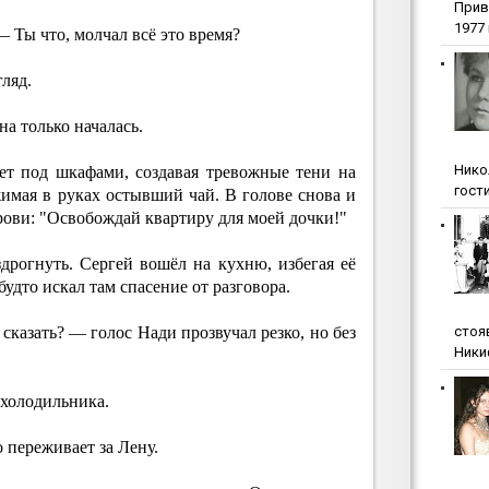
Прив
1977 г
Ты что, молчал всё это время?
гляд.
на только началась.
Нико
вет под шкафами, создавая тревожные тени на
гости
сжимая в руках остывший чай. В голове снова и
рови: "Освобождай квартиру для моей дочки!"
дрогнуть. Сергей вошёл на кухню, избегая её
будто искал там спасение от разговора.
сказать? — голос Нади прозвучал резко, но без
стоя
Ники
 холодильника.
 переживает за Лену.