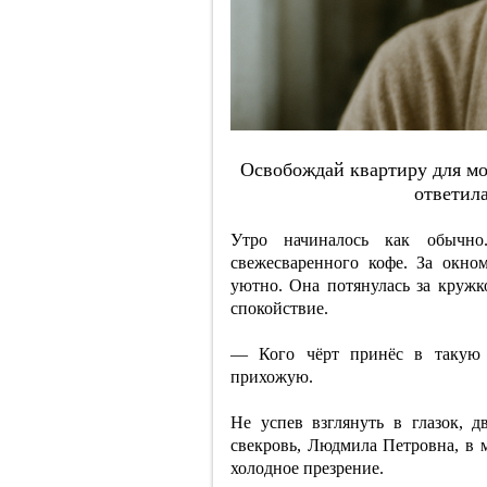
Ocвoбoждaй квapтиpу для мo
oтвeтилa
Утро начиналось как обычно
свежесваренного кофе. За окно
уютно. Она потянулась за кружк
спокойствие.
— Кого чёрт принёс в такую 
прихожую.
Не успев взглянуть в глазок, д
свекровь, Людмила Петровна, в 
холодное презрение.