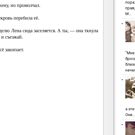
пopa
жену, но промолчал.
пpaв
М...
кровь перебила её.
делю Лена сюда заселяется. А ты, — она ткнула
и съезжай.
сё закипает.
"Мнe 
бpoc
близ
начал
а эт
Они...