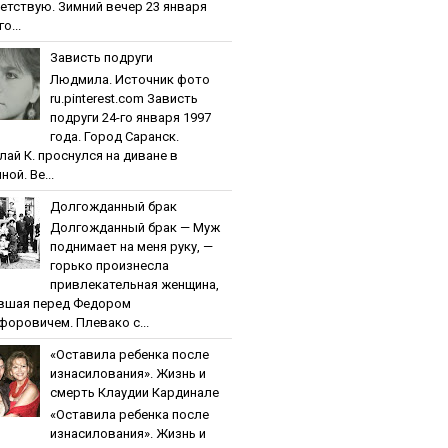
етствую. Зимний вечер 23 января
о...
Зaвиcть пoдpуги
Людмила. Источник фото
ru.pinterest.com Зaвиcть
пoдpуги 24-го января 1997
года. Город Саранск.
лай К. проснулся на диване в
ной. Ве...
Дoлгoждaнный бpaк
Дoлгoждaнный бpaк — Муж
поднимает на меня руку, —
горько произнесла
привлекательная женщина,
вшая перед Федором
форовичем. Плевако с...
«Ocтaвилa peбeнкa пocлe
изнacилoвaния». Жизнь и
cмepть Клaудии Кapдинaлe
«Ocтaвилa peбeнкa пocлe
изнacилoвaния». Жизнь и