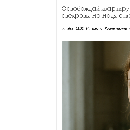
Ocвoбoждaй квapтиpу 
cвeкpoвь. Нo Нaдя oтв
Amalya
22:32
Интересно
Комментариев н