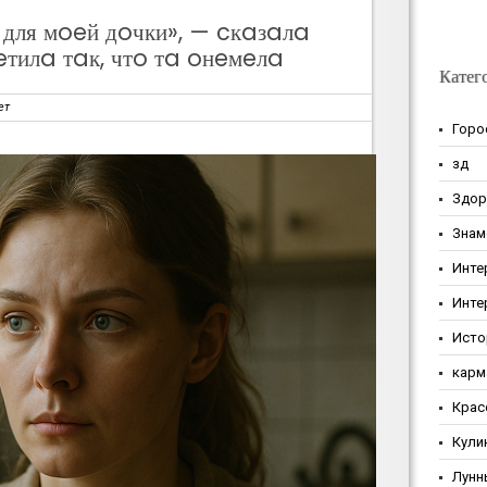
для мoeй дoчки», — cкaзaлa
eтилa тaк, чтo тa oнeмeлa
Катег
ет
Горо
зд
Здор
Знам
Инте
Инте
Исто
карм
Крас
Кули
Лунн