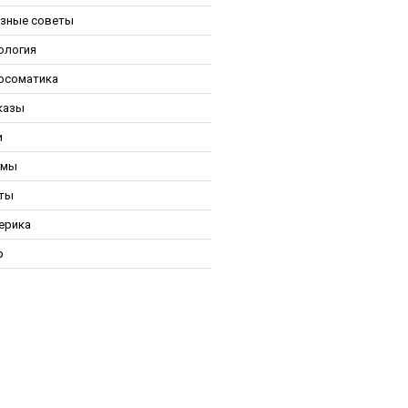
зные советы
ология
осоматика
казы
и
ьмы
ты
ерика
р