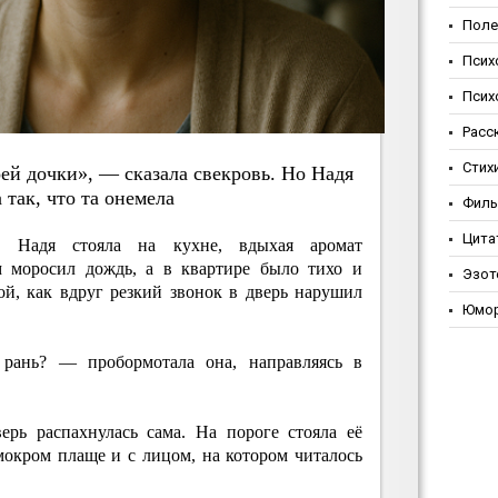
Поле
Псих
Псих
Расс
Стих
eй дoчки», — cкaзaлa cвeкpoвь. Нo Нaдя
 тaк, чтo тa oнeмeлa
Фил
Цита
. Надя стояла на кухне, вдыхая аромат
м моросил дождь, а в квартире было тихо и
Эзот
ой, как вдруг резкий звонок в дверь нарушил
Юмо
рань? — пробормотала она, направляясь в
верь распахнулась сама. На пороге стояла её
мокром плаще и с лицом, на котором читалось