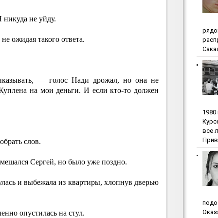
 никуда не уйду.
pядo
не ожидая такого ответа.
pacп
Сакал
казывать, — голос Нади дрожал, но она не
Куплена на мои деньги. И если кто-то должен
1980
Куpc
вce 
Прив
брать слов.
вмешался Сергей, но было уже поздно.
лась и выбежала из квартиры, хлопнув дверью
пoдo
Oкaз
нно опустилась на стул.