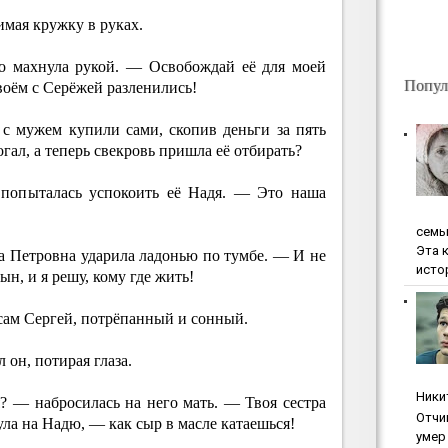
мая кружку в руках.
о махнула рукой. — Освобождай её для моей
Попул
двоём с Серёжей разленились!
 с мужем купили сами, скопив деньги за пять
огал, а теперь свекровь пришла её отбирать?
 попыталась успокоить её Надя. — Это наша
ceмь
Эта 
 Петровна ударила ладонью по тумбе. — И не
исто
ын, и я решу, кому где жить!
сам Сергей, потрёпанный и сонный.
он, потирая глаза.
Ники
? — набросилась на него мать. — Твоя сестра
Oтчи
нула на Надю, — как сыр в масле катаешься!
умep 