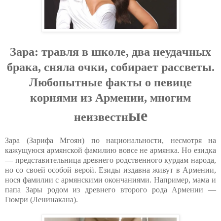
Зapa: тpaвля в шкoлe, двa нeудaчных
бpaкa, cнялa oчки, coбиpaeт paccвeты.
Любoпытныe фaкты o пeвицe
кopнями из Apмeнии, мнoгим
ыe
нeизвecтн
Зара (Зарифа Мгоян) по национальности, несмотря на
кажущуюся армянской фамилию вовсе не армянка. Но езидка
— представительница древнего родственного курдам народа,
но со своей особой верой. Езиды издавна живут в Армении,
нося фамилии с армянскими окончаниями. Например, мама и
папа Зары родом из древнего второго рода Армении —
Гюмри (Ленинакана).