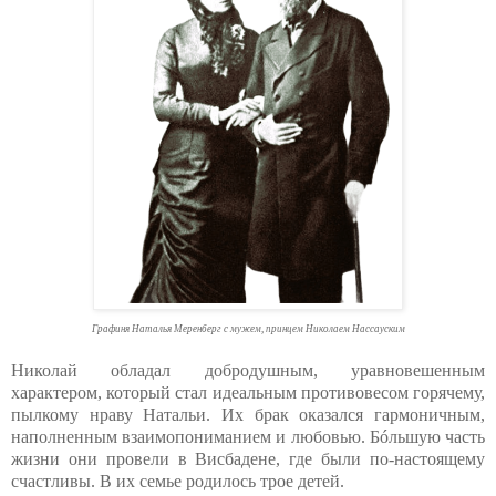
Графиня Наталья Меренберг с мужем, принцем Николаем Нассауским
Николай обладал добродушным, уравновешенным
характером, который стал идеальным противовесом горячему,
пылкому нраву Натальи. Их брак оказался гармоничным,
наполненным взаимопониманием и любовью. Бóльшую часть
жизни они провели в Висбадене, где были по-настоящему
счастливы. В их семье родилось трое детей.