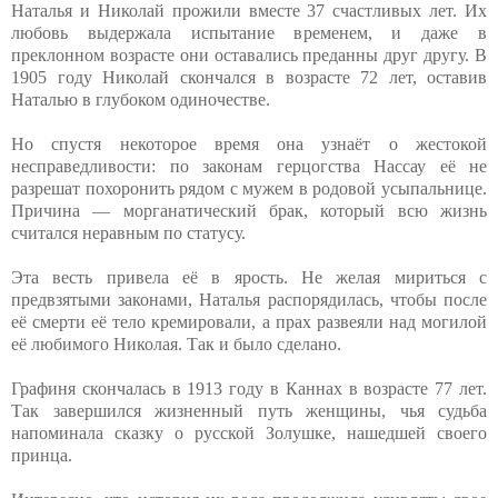
Наталья и Николай прожили вместе 37 счастливых лет. Их
любовь выдержала испытание временем, и даже в
преклонном возрасте они оставались преданны друг другу. В
1905 году Николай скончался в возрасте 72 лет, оставив
Наталью в глубоком одиночестве.
Но спустя некоторое время она узнаёт о жестокой
несправедливости: по законам герцогства Нассау её не
разрешат похоронить рядом с мужем в родовой усыпальнице.
Причина — морганатический брак, который всю жизнь
считался неравным по статусу.
Эта весть привела её в ярость. Не желая мириться с
предвзятыми законами, Наталья распорядилась, чтобы после
её смерти её тело кремировали, а прах развеяли над могилой
её любимого Николая. Так и было сделано.
Графиня скончалась в 1913 году в Каннах в возрасте 77 лет.
Так завершился жизненный путь женщины, чья судьба
напоминала сказку о русской Золушке, нашедшей своего
принца.