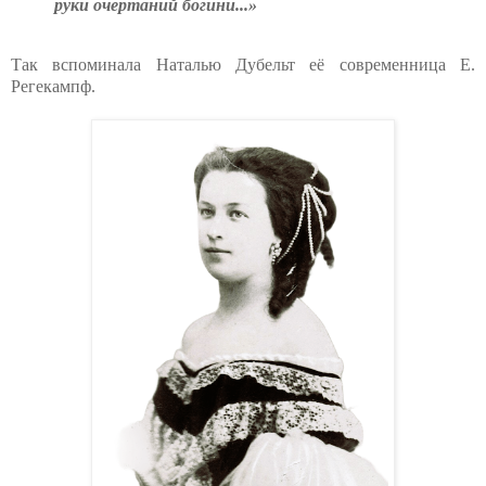
руки очертаний богини...»
Так вспоминала Наталью Дубельт её современница Е.
Регекампф.