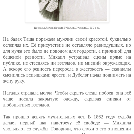
Наталья Александровна Дубельт (Пушкина), 1850-е гг.
На балах Таша поражала мужчин своей красотой, буквально
ослепляя их. Её присутствие не оставляло равнодушных, но
для мужа это было не поводом для гордости, а причиной для
бешеной ревности. Михаил устраивал сцены прямо на
публике, не стесняясь ни взглядов, ни мнений окружающих.
А вскоре его ревность переросла в жестокость — скандалы
сменились вспышками ярости, и Дубельт начал поднимать на
жену руку.
Наталья страдала молча. Чтобы скрыть следы побоев, она всё
чаще носила закрытую одежду, скрывая синяки от
любопытных взглядов.
Так прошло девять мучительных лет. В 1862 году судьба
делает первый шаг навстречу её свободе — Михаила
увольняют со службы. Говорили, что слухи о его отношении