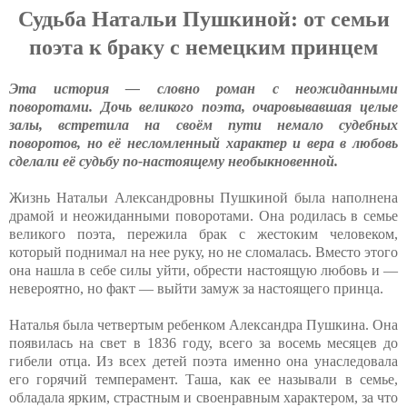
Судьба Натальи Пушкиной: от семьи
поэта к браку с немецким принцем
Эта история — словно роман с неожиданными
поворотами. Дочь великого поэта, очаровывавшая целые
залы, встретила на своём пути немало судебных
поворотов, но её несломленный характер и вера в любовь
сделали её судьбу по-настоящему необыкновенной.
Жизнь Натальи Александровны Пушкиной была наполнена
драмой и неожиданными поворотами. Она родилась в семье
великого поэта, пережила брак с жестоким человеком,
который поднимал на нее руку, но не сломалась. Вместо этого
она нашла в себе силы уйти, обрести настоящую любовь и —
невероятно, но факт — выйти замуж за настоящего принца.
Наталья была четвертым ребенком Александра Пушкина. Она
появилась на свет в 1836 году, всего за восемь месяцев до
гибели отца. Из всех детей поэта именно она унаследовала
его горячий темперамент. Таша, как ее называли в семье,
обладала ярким, страстным и своенравным характером, за что