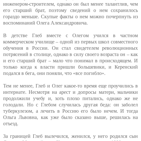
инженером-строителем, однако он был менее талантлив, чем
его старший брат, поэтому сведений о нем сохранилось
гораздо меньше. Скупые факты о нем можно почерпнуть из
воспоминаний Олега Александровича.
В детстве Глеб вместе с Олегом учился в частном
коммерческом училище – одной из первых школ совместного
обучения в России. Он стал свидетелем революционных
потрясений в столице, однако в силу своего возраста он – как
и его старший брат – мало что понимал в происходящем. И
только когда к власти пришли большевики, и Керенский
подался в бега, они поняли, что «все погибло».
Тем не менее, Глеб и Олег какое-то время еще проучились в
интернате. Несмотря на арест и допросы матери, мальчики
продолжили учебу и, хоть плохо питались, однако же не
голодали. Но с Глебом случилась другая беда: он заболел
туберкулезом, а лечить в Россию его было нечем. И тогда
Ольга Львовна, как уже было сказано выше, решилась на
отъезд.
За границей Глеб вылечился, женился, у него родился сын