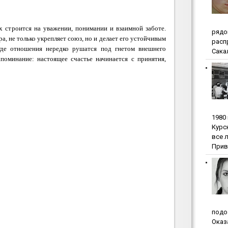
х строится на уважении, понимании и взаимной заботе.
pядo
, не только укрепляет союз, но и делает его устойчивым
pacп
где отношения нередко рушатся под гнетом внешнего
Сакал
апоминание: настоящее счастье начинается с принятия,
1980
Куpc
вce 
Прив
пoдo
Oкaз