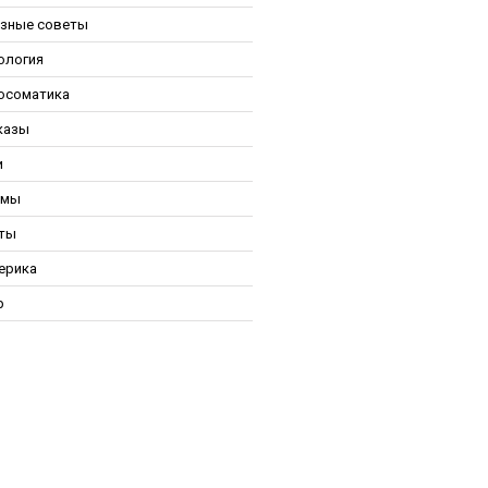
зные советы
ология
осоматика
казы
и
ьмы
ты
ерика
р