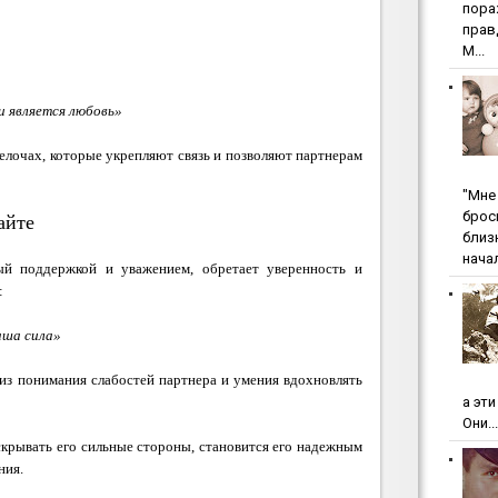
пopa
пpaв
М...
и является любовь»
елочах, которые укрепляют связь и позволяют партнерам
"Мнe 
бpoc
айте
близ
начал
ый поддержкой и уважением, обретает уверенность и
:
аша сила»
из понимания слабостей партнера и умения вдохновлять
а эт
Они...
крывать его сильные стороны, становится его надежным
ния.