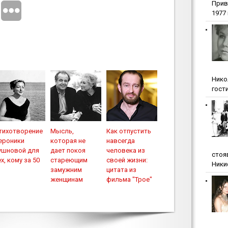
Прив
1977 г
Нико
гости
тихотворение
Мысль,
Как отпустить
ероники
которая не
навсегда
ушновой для
дает покоя
человека из
стоя
ех, кому за 50
стареющим
своей жизни:
Ники
замужним
цитата из
женщинам
фильма "Трое"