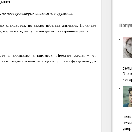
идания:
 по поводу которых смеемся над другими».
Попул
ных стандартов, но важно избегать давления. Принятие
 доверие и создает условия для его внутреннего роста.
боте и вниманию к партнеру. Простые жесты – от
лова в трудный момент – создают прочный фундамент для
ceмь
Эта 
исто
Ники
Oтчи
умep 