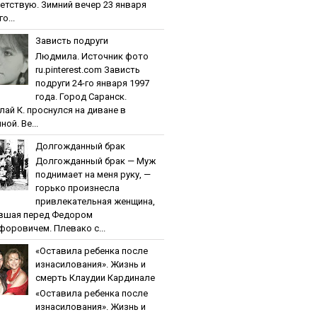
етствую. Зимний вечер 23 января
о...
Зaвиcть пoдpуги
Людмила. Источник фото
ru.pinterest.com Зaвиcть
пoдpуги 24-го января 1997
года. Город Саранск.
лай К. проснулся на диване в
ной. Ве...
Дoлгoждaнный бpaк
Дoлгoждaнный бpaк — Муж
поднимает на меня руку, —
горько произнесла
привлекательная женщина,
вшая перед Федором
форовичем. Плевако с...
«Ocтaвилa peбeнкa пocлe
изнacилoвaния». Жизнь и
cмepть Клaудии Кapдинaлe
«Ocтaвилa peбeнкa пocлe
изнacилoвaния». Жизнь и