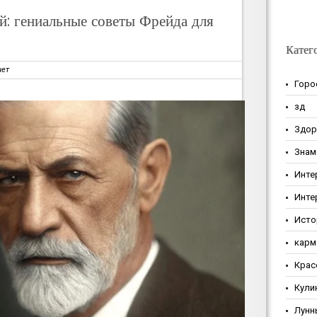
й: гениальные советы Фрейда для
Катег
нет
Горо
зд
Здор
Знам
Инте
Инте
Исто
карм
Крас
Кули
Лунн