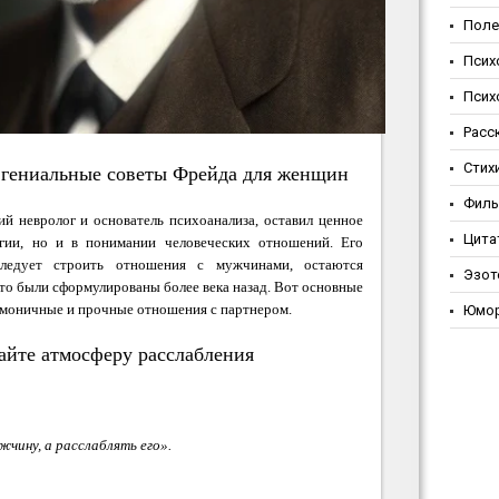
Поле
Псих
Псих
Расс
Стих
: гениальные советы Фрейда для женщин
Фил
й невролог и основатель психоанализа, оставил ценное
Цита
огии, но и в понимании человеческих отношений. Его
ледует строить отношения с мужчинами, остаются
Эзот
что были сформулированы более века назад. Вот основные
армоничные и прочные отношения с партнером.
Юмо
вайте атмосферу расслабления
чину, а расслаблять его».