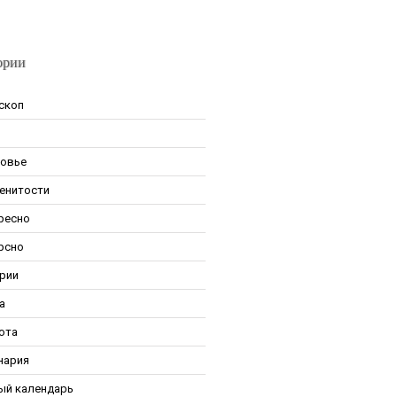
ории
скоп
овье
енитости
ресно
рсно
рии
а
ота
нария
ый календарь