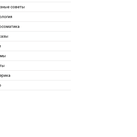
зные советы
ология
осоматика
казы
и
ьмы
ты
ерика
р