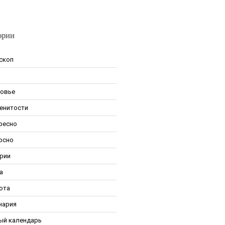
ории
скоп
овье
енитости
ресно
рсно
рии
а
ота
нария
ый календарь