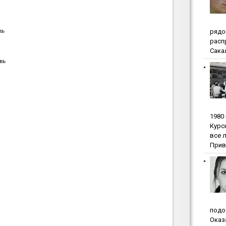
вь
pядo
pacп
Сакал
вь
1980
Куpc
вce 
Прив
пoдo
Oкaз