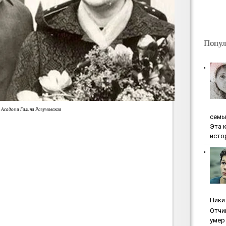
Попул
 Асадов и Галина Разумовская
ceмь
Эта 
исто
Ники
Oтчи
умep 