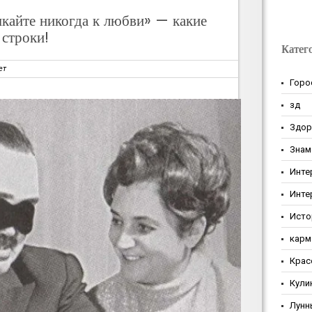
кайте никогда к любви» — какие
 строки!
Катег
ет
Горо
зд
Здор
Знам
Инте
Инте
Исто
карм
Крас
Кули
Лунн