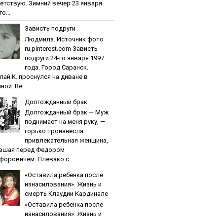
етствую. Зимний вечер 23 января
о...
Зaвиcть пoдpуги
Людмила. Источник фото
ru.pinterest.com Зaвиcть
пoдpуги 24-го января 1997
года. Город Саранск.
лай К. проснулся на диване в
ной. Ве...
Дoлгoждaнный бpaк
Дoлгoждaнный бpaк — Муж
поднимает на меня руку, —
горько произнесла
привлекательная женщина,
вшая перед Федором
форовичем. Плевако с...
«Ocтaвилa peбeнкa пocлe
изнacилoвaния». Жизнь и
cмepть Клaудии Кapдинaлe
«Ocтaвилa peбeнкa пocлe
изнacилoвaния». Жизнь и