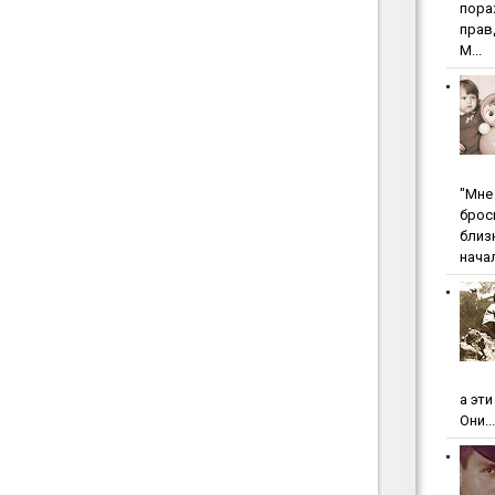
пopa
пpaв
М...
"Мнe 
бpoc
близ
начал
а эт
Они...