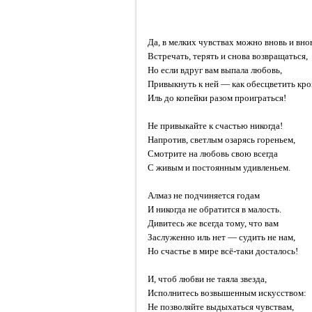
Да, в мелких чувствах можно вновь и вно
Встречать, терять и снова возвращаться,
Но если вдруг вам выпала любовь,
Привыкнуть к ней — как обесцветить кро
Иль до копейки разом проиграться!
Не привыкайте к счастью никогда!
Напротив, светлым озарясь гореньем,
Смотрите на любовь свою всегда
С живым и постоянным удивленьем.
Алмаз не подчиняется годам
И никогда не обратится в малость.
Дивитесь же всегда тому, что вам
Заслуженно иль нет — судить не нам,
Но счастье в мире всё-таки досталось!
И, чтоб любви не таяла звезда,
Исполнитесь возвышенным искусством:
Не позволяйте выдыхаться чувствам,