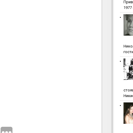
Прив
1977 г
Нико
гости
стоя
Ники