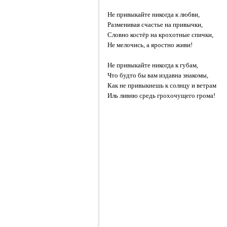
Не привыкайте никогда к любви,
Разменивая счастье на привычки,
Словно костёр на крохотные спички,
Не мелочись, а яростно живи!
Не привыкайте никогда к губам,
Что будто бы вам издавна знакомы,
Как не привыкнешь к солнцу и ветрам
Иль ливню средь грохочущего грома!